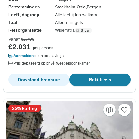
Bestemmingen
Stockholm,
Oslo,
Bergen
Leeftijdsgroep
Alle leeftijden welkom
Taal
Alleen: Engels
Reisorganisatie
WiseYatra
Vanaf
€2.708
€2.031
per persoon
Aanmelden
to unlock savings
Prijs gebaseerd op privé tweepersoonskamer
Download brochure
Bekijk reis
25% korting