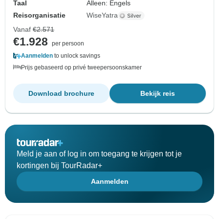
Taal
Alleen: Engels
Reisorganisatie
WiseYatra
Vanaf
€2.571
€1.928
per persoon
Aanmelden
to unlock savings
Prijs gebaseerd op privé tweepersoonskamer
Download brochure
Bekijk reis
Meld je aan of log in om toegang te krijgen tot je
kortingen bij TourRadar+
Aanmelden