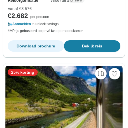
Reisorganisatie
WiseYatra
Vanaf
€3.576
€2.682
per persoon
Aanmelden
to unlock savings
Prijs gebaseerd op privé tweepersoonskamer
Download brochure
Bekijk reis
25% korting