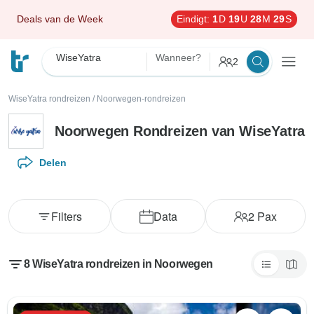
Deals van de Week
Eindigt:
1
D
19
U
28
M
28
S
WiseYatra
Wanneer?
2
WiseYatra rondreizen
/
Noorwegen-rondreizen
Noorwegen Rondreizen van WiseYatra
Delen
Filters
Data
2
Pax
8 WiseYatra rondreizen in Noorwegen