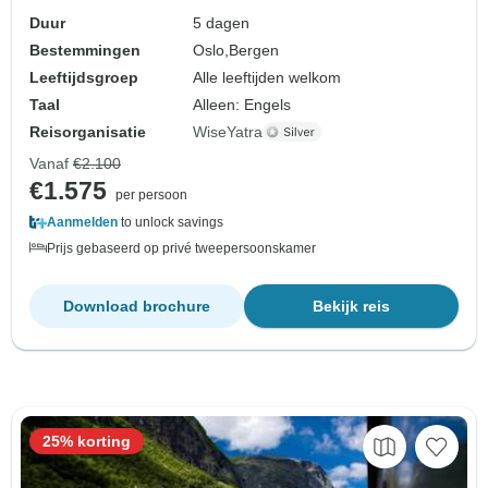
Duur
5 dagen
Bestemmingen
Oslo,
Bergen
Leeftijdsgroep
Alle leeftijden welkom
Taal
Alleen: Engels
Reisorganisatie
WiseYatra
Vanaf
€2.100
€1.575
per persoon
Aanmelden
to unlock savings
Prijs gebaseerd op privé tweepersoonskamer
Download brochure
Bekijk reis
25% korting