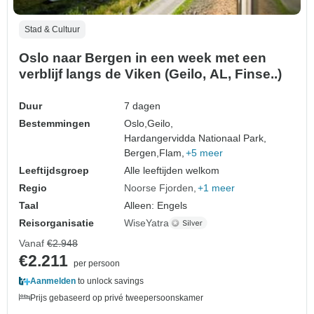
Stad & Cultuur
Oslo naar Bergen in een week met een
verblijf langs de Viken (Geilo, AL, Finse..)
Duur
7 dagen
Bestemmingen
Oslo,
Geilo,
Hardangervidda Nationaal Park,
Bergen,
Flam,
+5 meer
Leeftijdsgroep
Alle leeftijden welkom
Regio
Noorse Fjorden
+1 meer
Taal
Alleen: Engels
Reisorganisatie
WiseYatra
Vanaf
€2.948
€2.211
per persoon
Aanmelden
to unlock savings
Prijs gebaseerd op privé tweepersoonskamer