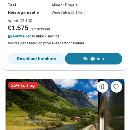
Taal
Alleen: Engels
Reisorganisatie
WiseYatra
Vanaf
€2.100
€1.575
per persoon
Aanmelden
to unlock savings
Prijs gebaseerd op privé tweepersoonskamer
Download brochure
Bekijk reis
25% korting