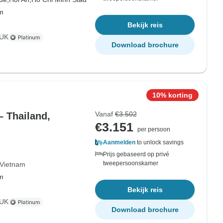
om
Bekijk reis
 UK
Download brochure
10% korting
Vanaf
€3.502
 Thailand,
€3.151
per persoon
Aanmelden
to unlock savings
Prijs gebaseerd op privé
tweepersoonskamer
Vietnam
om
Bekijk reis
 UK
Download brochure