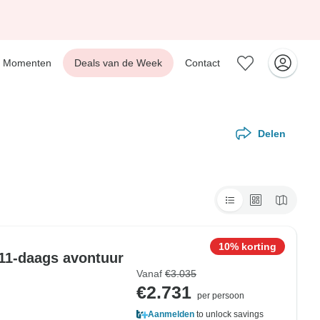
Momenten
Deals van de Week
Contact
Delen
10% korting
 11-daags avontuur
Vanaf
€3.035
€2.731
per persoon
Aanmelden
to unlock savings