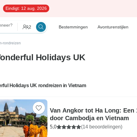
Eindigt:
12 aug. 2026
neer?
2
Bestemmingen
Avonturenstijlen
m-rondreizen
onderful Holidays UK
rful Holidays UK rondreizen in Vietnam
Van Angkor tot Ha Long: Een
door Cambodja en Vietnam
5,0
(14 beoordelingen)