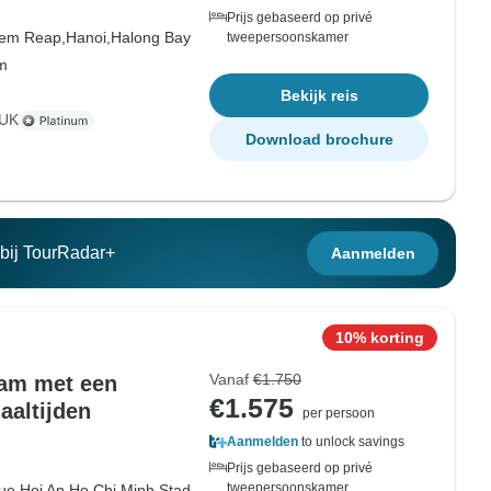
Prijs gebaseerd op privé
iem Reap,
Hanoi,
Halong Bay
tweepersoonskamer
om
Bekijk reis
 UK
Download brochure
n bij TourRadar+
Aanmelden
10% korting
Vanaf
€1.750
nam met een
€1.575
aaltijden
per persoon
Aanmelden
to unlock savings
Prijs gebaseerd op privé
tweepersoonskamer
ue,
Hoi An,
Ho Chi Minh Stad