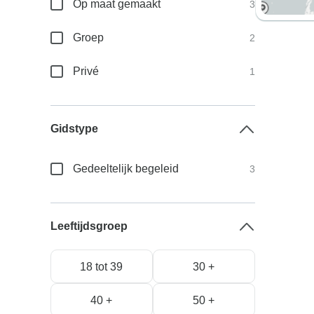
Op maat gemaakt
3
Groep
2
Privé
1
Gidstype
Gedeeltelijk begeleid
3
Leeftijdsgroep
18 tot 39
30 +
40 +
50 +