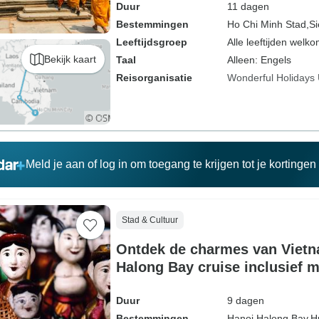
Duur
11 dagen
Bestemmingen
Ho Chi Minh Stad,
S
Leeftijdsgroep
Alle leeftijden welk
Bekijk kaart
Taal
Alleen: Engels
Reisorganisatie
Wonderful Holidays
Meld je aan of log in om toegang te krijgen tot je kortinge
Stad & Cultuur
Ontdek de charmes van Viet
Halong Bay cruise inclusief m
Duur
9 dagen
Bestemmingen
Hanoi,
Halong Bay,
H