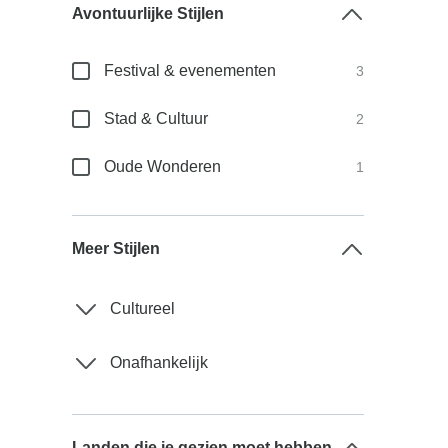
Avontuurlijke Stijlen
Festival & evenementen
3
Stad & Cultuur
2
Oude Wonderen
1
Meer Stijlen
Cultureel
Onafhankelijk
Landen die je gezien moet hebben