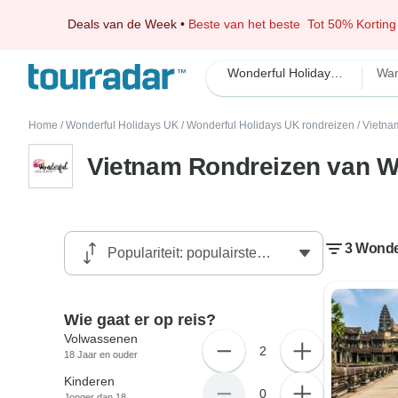
Deals van de Week
•
Beste van het beste
Tot 50% Korting
Wonderful Holidays UK
Wan
Home
/
Wonderful Holidays UK
/
Wonderful Holidays UK rondreizen
/
Vietna
Vietnam Rondreizen van W
3 Wonde
Wie gaat er op reis?
Volwassenen
2
18 Jaar en ouder
Kinderen
0
Jonger dan 18