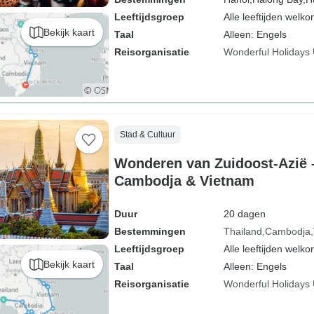
Leeftijdsgroep
Alle leeftijden welk
Bekijk kaart
Taal
Alleen: Engels
Reisorganisatie
Wonderful Holidays
Stad & Cultuur
Wonderen van Zuidoost-Azië –
Cambodja & Vietnam
Duur
20 dagen
Bestemmingen
Thailand
Cambodja
Leeftijdsgroep
Alle leeftijden welk
Bekijk kaart
Taal
Alleen: Engels
Reisorganisatie
Wonderful Holidays