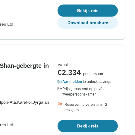
Bekijk reis
Download brochure
res Ltd
Vanaf
 Shan-gebergte in
€2.334
per persoon
Aanmelden
to unlock savings
Prijs gebaseerd op privé
tweepersoonskamer
lpon-Ata,
Karakol,
Jyrgalan
Reservering vereist min. 2
reizigers
res Ltd
Bekijk reis