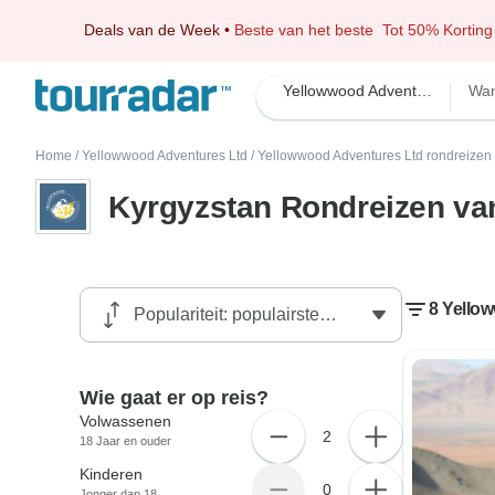
Deals van de Week
•
Beste van het beste
Tot 50% Korting
Yellowwood Adventures Ltd
Wa
Home
/
Yellowwood Adventures Ltd
/
Yellowwood Adventures Ltd rondreizen
Kyrgyzstan Rondreizen va
8 Yello
Wie gaat er op reis?
Volwassenen
2
18 Jaar en ouder
Kinderen
0
Jonger dan 18