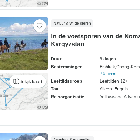
Natuur & Wilde dieren
In de voetsporen van de Nom
Kyrgyzstan
Duur
9 dagen
Bestemmingen
Bishkek,
Chong-Kemi
+6 meer
Leeftijdsgroep
Leeftijden 12+
Bekijk kaart
Taal
Alleen: Engels
Reisorganisatie
Yellowwood Adventu