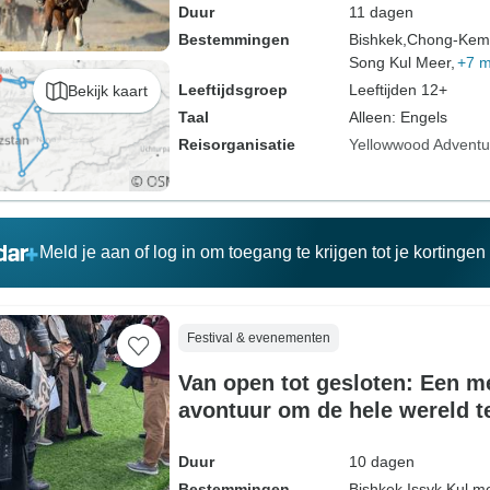
Duur
11 dagen
Bestemmingen
Bishkek,
Chong-Kemi
Song Kul Meer,
+7 
Leeftijdsgroep
Leeftijden 12+
Bekijk kaart
Taal
Alleen: Engels
Reisorganisatie
Yellowwood Adventu
Meld je aan of log in om toegang te krijgen tot je kortinge
Festival & evenementen
Van open tot gesloten: Een 
avontuur om de hele wereld 
Games!
Duur
10 dagen
Bestemmingen
Bishkek,
Issyk Kul m