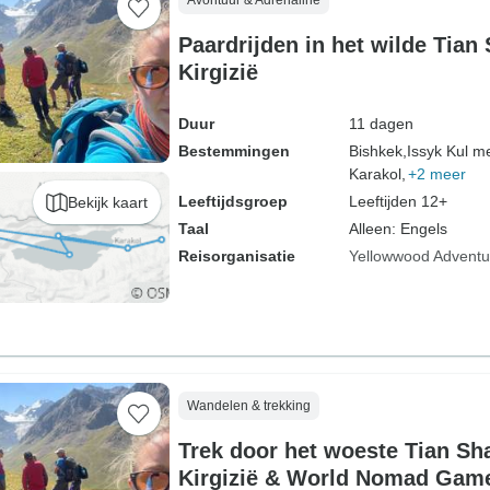
Avontuur & Adrenaline
Paardrijden in het wilde Tian
Kirgizië
Duur
11 dagen
Bestemmingen
Bishkek,
Issyk Kul m
Karakol,
+2 meer
Leeftijdsgroep
Leeftijden 12+
Bekijk kaart
Taal
Alleen: Engels
Reisorganisatie
Yellowwood Adventu
Wandelen & trekking
Trek door het woeste Tian Sh
Kirgizië & World Nomad Gam