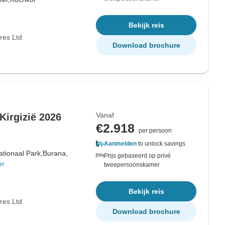
Bekijk reis
res Ltd
Download brochure
Vanaf
irgizië 2026
€2.918
per persoon
Aanmelden
to unlock savings
ationaal Park,
Burana,
Prijs gebaseerd op privé
er
tweepersoonskamer
Bekijk reis
res Ltd
Download brochure