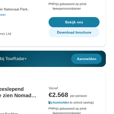
Prijs gebaseerd op privé
tweepersoonskamer
n Nationaal Park,
meer
Bekijk reis
Download brochure
res Ltd
n bij TourRadar+
Aanmelden
Vanaf
meeslepend
€2.568
te zien Nomad
per persoon
Aanmelden
to unlock savings
Prijs gebaseerd op privé
tweepersoonskamer
eer,
Kochkor