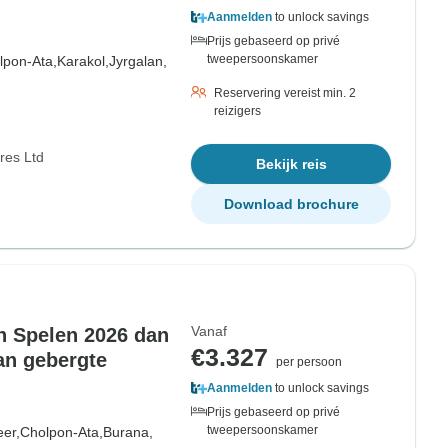
Aanmelden
to unlock savings
Prijs gebaseerd op privé
tweepersoonskamer
lpon-Ata,
Karakol,
Jyrgalan,
Reservering vereist min. 2
reizigers
res Ltd
Bekijk reis
Download brochure
Vanaf
 Spelen 2026 dan
€3.327
an gebergte
per persoon
Aanmelden
to unlock savings
Prijs gebaseerd op privé
tweepersoonskamer
eer,
Cholpon-Ata,
Burana,