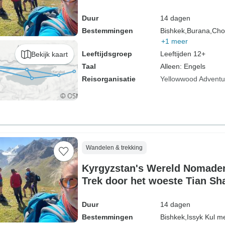
Duur
14 dagen
Bestemmingen
Bishkek,
Burana,
Cho
+1 meer
Leeftijdsgroep
Leeftijden 12+
Bekijk kaart
Taal
Alleen: Engels
Reisorganisatie
Yellowwood Adventu
Wandelen & trekking
Kyrgyzstan's Wereld Nomaden
Trek door het woeste Tian Sh
Duur
14 dagen
Bestemmingen
Bishkek,
Issyk Kul m