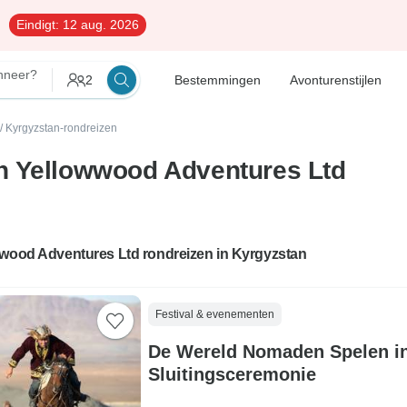
Eindigt:
12 aug. 2026
nneer?
2
Bestemmingen
Avonturenstijlen
/
Kyrgyzstan-rondreizen
n Yellowwood Adventures Ltd
wwood Adventures Ltd rondreizen in Kyrgyzstan
Festival & evenementen
De Wereld Nomaden Spelen in 
Sluitingsceremonie