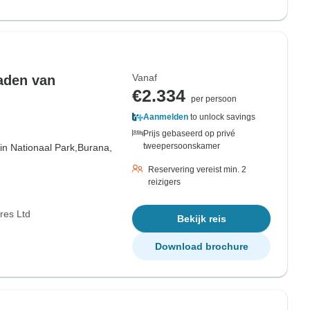
Vanaf
aden van
€2.334
per persoon
Aanmelden
to unlock savings
Prijs gebaseerd op privé
tweepersoonskamer
n Nationaal Park,
Burana,
Reservering vereist min. 2
reizigers
res Ltd
Bekijk reis
Download brochure