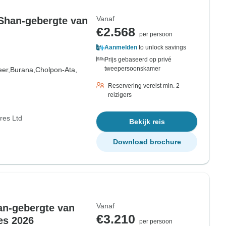
Vanaf
 Shan-gebergte van
€2.568
per persoon
Aanmelden
to unlock savings
Prijs gebaseerd op privé
tweepersoonskamer
eer,
Burana,
Cholpon-Ata,
Reservering vereist min. 2
reizigers
res Ltd
Bekijk reis
Download brochure
Vanaf
an-gebergte van
€3.210
es 2026
per persoon