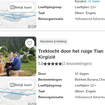
Karakol,
+1 meer
Leeftijdsgroep
Leeftijden 12+
Bekijk kaart
Taal
Alleen: Engels
Reisorganisatie
Yellowwood Adventu
Wandelen & trekking
Trektocht door het ruige Tian
Kirgizië
5,0
(2 beoordelingen)
Duur
10 dagen
Bestemmingen
Bishkek,
Burana,
Cho
Bekijk kaart
Leeftijdsgroep
Leeftijden 12+
Taal
Alleen: Engels
Reisorganisatie
Yellowwood Adventu