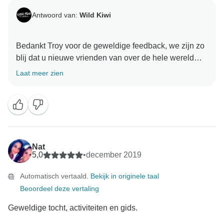
Antwoord van:
Wild Kiwi
Bedankt Troy voor de geweldige feedback, we zijn zo
blij dat u nieuwe vrienden van over de hele wereld
gemaakt hebt. De wifi is inderdaad een grote aanwinst
Laat meer zien
voor onze bussen, het helpt u om in contact te blijven
met familie en vrienden thuis en ook om die zo
belangrijke instragram posts te uploaden! Wij hopen u
Nat
5,0
•
december 2019
Automatisch vertaald.
Bekijk in originele taal
Beoordeel deze vertaling
Geweldige tocht, activiteiten en gids.