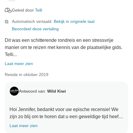
Geleid door
Telli
Automatisch vertaald.
Bekijk in originele taal
Beoordeel deze vertaling
Dit was een schitterende rondreis en een stressvrije
manier om te reizen met kennis van de plaatselijke gids.
Telli...
Laat meer zien
Reisde in oktober 2019
Antwoord van:
Wild Kiwi
Hoi Jennifer, bedankt voor uw epische recensie! We
zijn zo blij om te horen dat u een geweldige tijd heeft
gehad op tour met Wild Kiwi en onze gids Telli. We
Laat meer zien