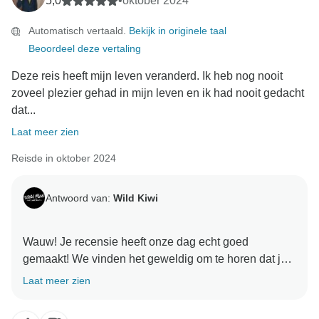
5,0
•
oktober 2024
Automatisch vertaald.
Bekijk in originele taal
Beoordeel deze vertaling
Deze reis heeft mijn leven veranderd. Ik heb nog nooit
zoveel plezier gehad in mijn leven en ik had nooit gedacht
dat...
Laat meer zien
Reisde in oktober 2024
Antwoord van:
Wild Kiwi
Wauw! Je recensie heeft onze dag echt goed
gemaakt! We vinden het geweldig om te horen dat je
Wild Kiwi-avontuur een levensveranderende ervaring
Laat meer zien
was vol spanning, persoonlijke groei en
onvergetelijke herinneringen. Het is geweldig dat je