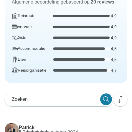
Algemene beoordeling gebaseerd op
20 reviews
Reisroute
4,9
Vervoer
4,9
Gids
4,9
Accommodatie
4,5
Eten
4,5
Reisorganisatie
4,7
Patrick