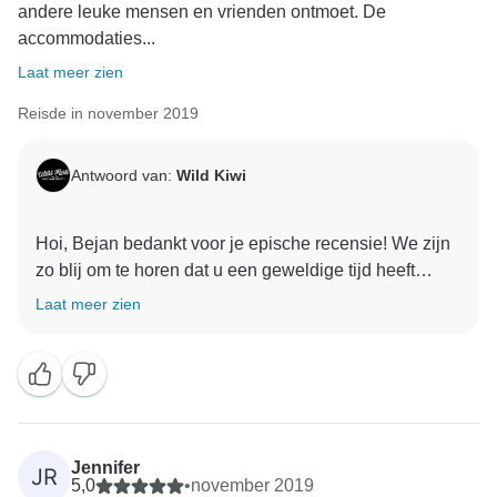
andere leuke mensen en vrienden ontmoet. De
accommodaties...
Laat meer zien
Reisde in november 2019
Antwoord van:
Wild Kiwi
Hoi, Bejan bedankt voor je epische recensie! We zijn
zo blij om te horen dat u een geweldige tijd heeft
gehad met Wild Kiwi en onze geweldige gids T!
Laat meer zien
Jennifer
JR
5,0
•
november 2019