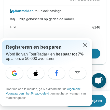
Aanmelden
to unlock savings
Prijs gebaseerd op gedeelde kamer
GST
€146
Reserveer plaats voor 48u
Registreren en besparen
Kies deze reisdata
Word lid van TourRadar+ en
bespaar tot 7%
op al onze 50.000 avonturen.
Directe bevestiging
Vanaf Zaterdag
Tot Vrijdag
Door me aan te melden, ga ik akkoord met de
Algemene
Voorwaarden
,
het Privacybeleid
, en met het ontvangen van
7 nov. 2026
13 nov. 2026
Vanaf
€973
marketingmails.
Reisdata & prijzen
€
876
per persoon
Engels