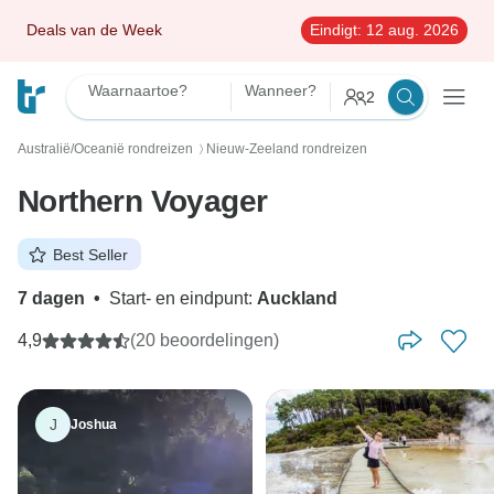
Deals van de Week
Eindigt:
12 aug. 2026
Waarnaartoe?
Wanneer?
2
Australië/Oceanië rondreizen
Nieuw-Zeeland rondreizen
〉
Northern Voyager
Best Seller
7 dagen
•
Start- en eindpunt:
Auckland
4,9
(20 beoordelingen)
J
Joshua