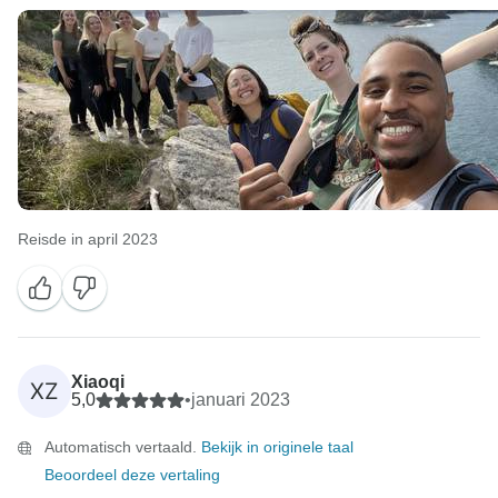
Reisde in april 2023
Xiaoqi
XZ
5,0
•
januari 2023
Automatisch vertaald.
Bekijk in originele taal
Beoordeel deze vertaling