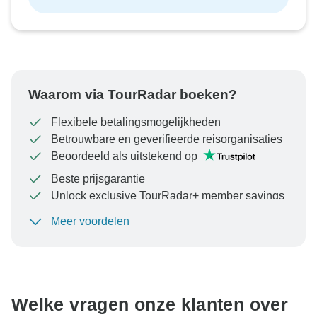
Waarom via TourRadar boeken?
Flexibele betalingsmogelijkheden
Betrouwbare en geverifieerde reisorganisaties
Beoordeeld als uitstekend op
Beste prijsgarantie
Unlock exclusive TourRadar+ member savings
Meer voordelen
Om uw betaling te beschermen en ervoor te zorgen
dat uw boeking in Oostenrijk wordt verwerkt, moet u
nooit geld overmaken of communiceren buiten de
TourRadar-website of -app.
Welke vragen onze klanten over