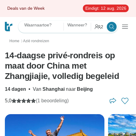
Deals van de Week
Eindigt:
12 aug. 2026
Waarnaartoe?
Wanneer?
2
Home
Azië rondreizen
〉
14-daagse privé-rondreis op
maat door China met
Zhangjiajie, volledig begeleid
14 dagen
•
Van
Shanghai
naar
Beijing
5,0
(1 beoordeling)