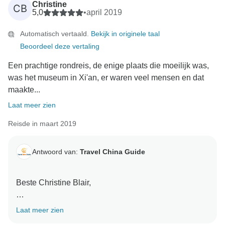
Christine
CB
5,0
•
april 2019
Automatisch vertaald.
Bekijk in originele taal
Beoordeel deze vertaling
Een prachtige rondreis, de enige plaats die moeilijk was,
was het museum in Xi'an, er waren veel mensen en dat
maakte...
Laat meer zien
Reisde in maart 2019
Antwoord van:
Travel China Guide
Beste Christine Blair,
Het doet ons veel plezier te weten dat wij u een
Laat meer zien
prachtige reis bezorgd hebben en dat u genoten hebt