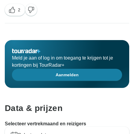
van uw bezoek aan de muur. Daarnaast spijt het ons
2
van uw onaangename ervaring in het museum in
Xi'an. Aangezien het in het weekend was, waren er
meer bezoekers dan gewoonlijk. Wij zullen hard
blijven werken om de kwaliteit van onze rondleidingen
te verbeteren en uw steun voor onze service wordt
Meld je aan of log in om toegang te krijgen tot je
kortingen bij TourRadar+
Aanmelden
Data & prijzen
Selecteer vertrekmaand en reizigers