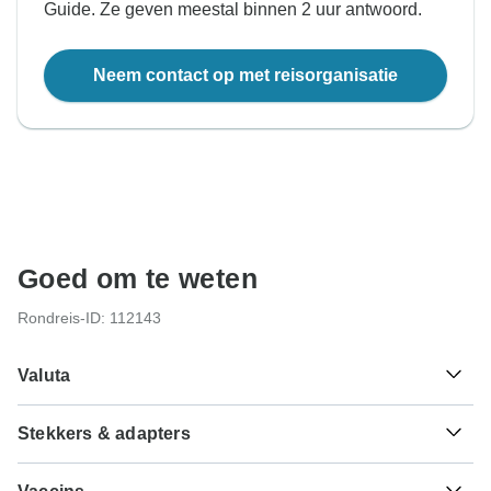
Guide. Ze geven meestal binnen 2 uur antwoord.
Neem contact op met reisorganisatie
Goed om te weten
Rondreis-ID: 112143
Valuta
Stekkers & adapters
¥
Yuan Renminbi
China
Als reiziger uit Nederland heb je een adapter nodig voor