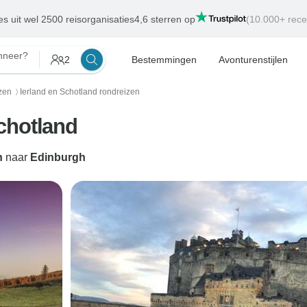
es uit wel 2500 reisorganisaties
4,6 sterren op
(10.000+ rece
neer?
2
Bestemmingen
Avonturenstijlen
izen
Ierland en Schotland rondreizen
〉
chotland
n
naar
Edinburgh