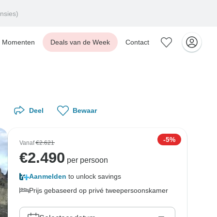
nsies)
Momenten
Deals van de Week
Contact
Deel
Bewaar
-5%
Vanaf
€2.621
€
2.490
per persoon
Aanmelden
to unlock savings
Prijs gebaseerd op privé tweepersoonskamer