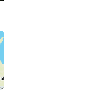
Blarney
Ring van Kerr