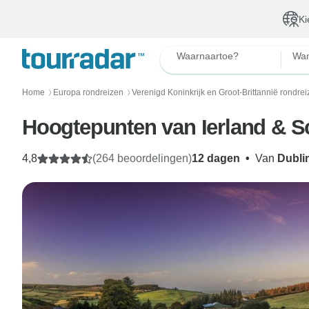
Ki
Waarnaartoe?
Wan
Home
Europa rondreizen
Verenigd Koninkrijk en Groot-Brittannië rondre
〉
〉
Hoogtepunten van Ierland & S
4,8
(264 beoordelingen)
12 dagen
•
Van
Dubli