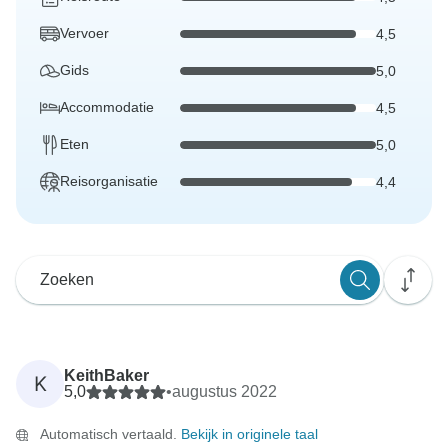
Vervoer
4,5
Gids
5,0
Accommodatie
4,5
Eten
5,0
Reisorganisatie
4,4
KeithBaker
K
5,0
•
augustus 2022
Automatisch vertaald.
Bekijk in originele taal