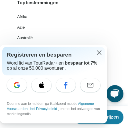
Topbestemmingen
Afrika
Azië
Australië
Europe
Registreren en besparen
Latijns-Amerika
Word lid van TourRadar+ en
bespaar tot 7%
op al onze 50.000 avonturen.
Egypte
Marokko
Zuid-Afrika
Bali
Door me aan te melden, ga ik akkoord met de
Algemene
Voorwaarden
,
het Privacybeleid
, en met het ontvangen van
China
Vanaf
marketingmails.
Reisdata & prijzen
€
5.115
per persoon
Filippijnen