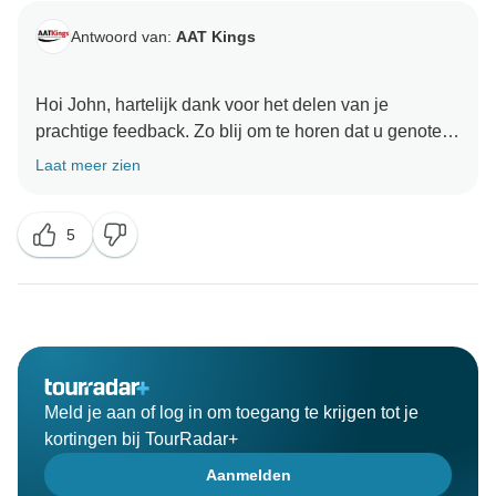
Antwoord van:
AAT Kings
Hoi John, hartelijk dank voor het delen van je
prachtige feedback. Zo blij om te horen dat u genoten
heeft van uw Kimberley tour met ons. Hopelijk zien we
Laat meer zien
5
Meld je aan of log in om toegang te krijgen tot je
kortingen bij TourRadar+
Aanmelden