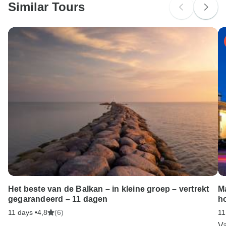
Similar Tours
Het beste van de Balkan – in kleine groep – vertrekt
M
gegarandeerd – 11 dagen
h
11 days •
4,8
(6)
11
V