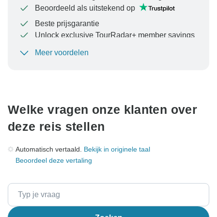
Beoordeeld als uitstekend op
Beste prijsgarantie
Unlock exclusive TourRadar+ member savings
Meer voordelen
Om uw betaling te beschermen en ervoor te zorgen
dat uw boeking in Oostenrijk wordt verwerkt, moet u
nooit geld overmaken of communiceren buiten de
TourRadar-website of -app.
Welke vragen onze klanten over
deze reis stellen
Automatisch vertaald.
Bekijk in originele taal
Beoordeel deze vertaling