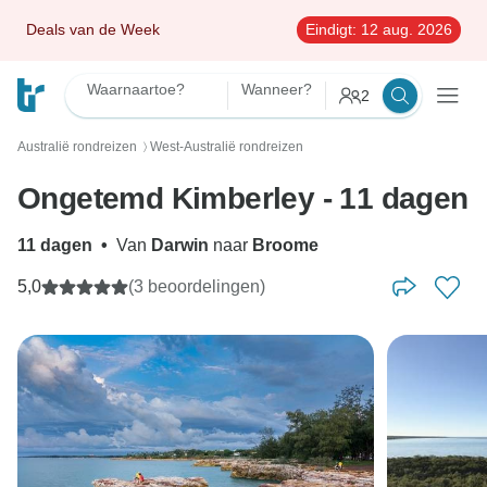
Deals van de Week
Eindigt:
12 aug. 2026
Waarnaartoe?
Wanneer?
2
Australië rondreizen
West-Australië rondreizen
〉
Ongetemd Kimberley - 11 dagen
11 dagen
•
Van
Darwin
naar
Broome
5,0
(3 beoordelingen)