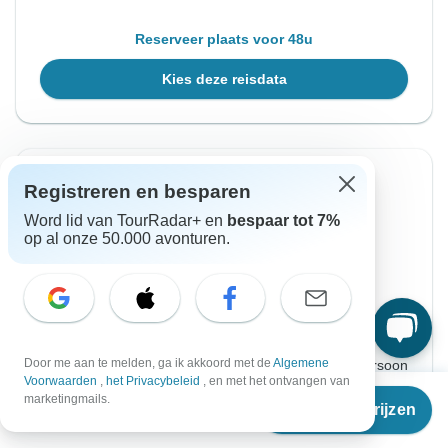
Reserveer plaats voor 48u
Kies deze reisdata
Directe bevestiging
-16%
Registreren en besparen
Vanaf Zondag
Tot Donderdag
Word lid van TourRadar+ en
bespaar tot 7%
op al onze 50.000 avonturen.
28 mrt. 2027
8 apr. 2027
Engels
Gegarandeerd vertrek
€2.545
€3.030
Vanaf:
Door me aan te melden, ga ik akkoord met de
Algemene
per persoon
Voorwaarden
,
het Privacybeleid
, en met het ontvangen van
Vanaf
€3.030
marketingmails.
Reisdata & prijzen
Aanmelden
to unlock savings
€
2.355
per persoon
Prijs gebaseerd op gedeelde kamer