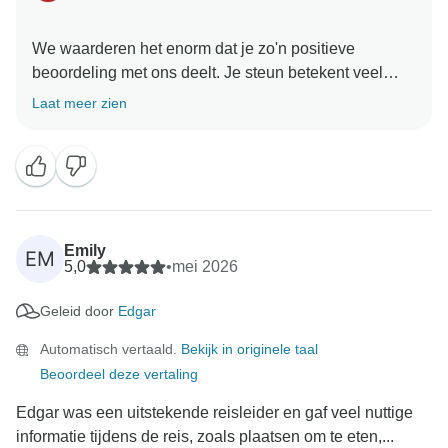
We waarderen het enorm dat je zo'n positieve
beoordeling met ons deelt. Je steun betekent veel
voor ons en we kijken er naar uit om je binnenkort
Laat meer zien
weer op tournee te mogen verwelkomen!
Emily
EM
5,0
•
mei 2026
Geleid door
Edgar
Automatisch vertaald.
Bekijk in originele taal
Beoordeel deze vertaling
Edgar was een uitstekende reisleider en gaf veel nuttige
informatie tijdens de reis, zoals plaatsen om te eten,...