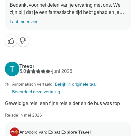
Bedankt voor het delen van je ervaring met ons. We
zijn blij dat je een fantastische tijd hebt gehad en je
positieve opmerkingen worden zeer gewaardeerd. We
Laat meer zien
kijken ernaar uit om je in de nabije toekomst weer op
een tour te mogen verwelkomen!
Trevor
5,0
•
juni 2026
Automatisch vertaald.
Bekijk in originele taal
Beoordeel deze vertaling
Geweldige reis, een fijne reisleider en de bus was top
Reisde in mei 2026
Antwoord van:
Expat Explore Travel