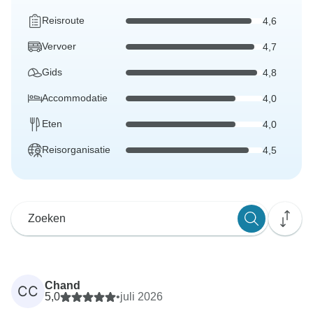
Reisroute
4,6
Vervoer
4,7
Gids
4,8
Accommodatie
4,0
Eten
4,0
Reisorganisatie
4,5
Chand
CC
5,0
•
juli 2026