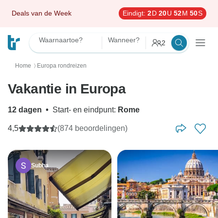
Deals van de Week
Eindigt:
2
D
20
U
52
M
49
S
Waarnaartoe?
Wanneer?
2
Home
Europa rondreizen
〉
Vakantie in Europa
12 dagen
•
Start- en eindpunt:
Rome
4,5
(874 beoordelingen)
Subha