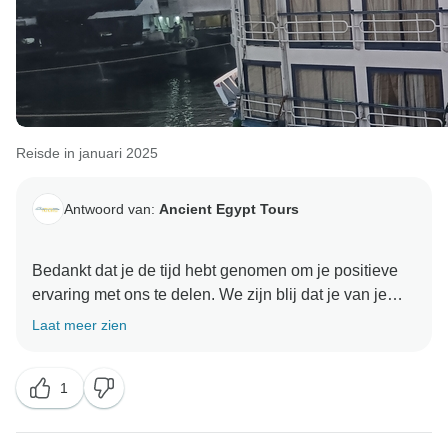
Reisde in januari 2025
Antwoord van:
Ancient Egypt Tours
Bedankt dat je de tijd hebt genomen om je positieve
ervaring met ons te delen. We zijn blij dat je van je
avontuur hebt genoten. Je feedback heeft onze dag
Laat meer zien
goed gemaakt en we zijn zo blij dat je een goede
ervaring met ons hebt gehad. We kijken ernaar uit om
1
je hier binnenkort weer te mogen verwelkomen
Oude Egypte Tours Team