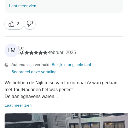
delen. We nemen je feedback serieus en kijken naar
Laat meer zien
manieren om ervoor te zorgen dat dit niet meer
gebeurt.
3
Le
LM
5,0
•
februari 2025
Automatisch vertaald.
Bekijk in originele taal
Beoordeel deze vertaling
We hebben de Nijlcruise van Luxor naar Aswan gedaan
met TourRadar en het was perfect.
De aanleghavens waren...
Laat meer zien