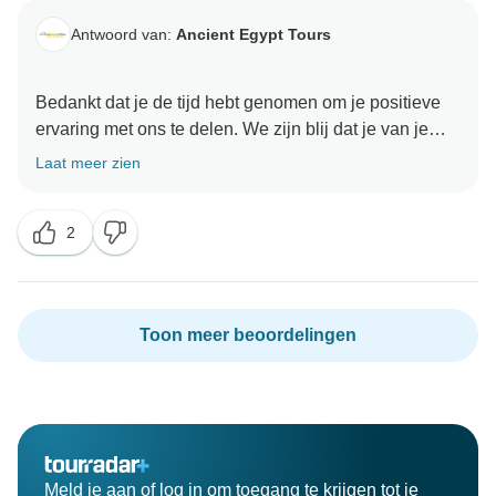
Antwoord van:
Ancient Egypt Tours
Bedankt dat je de tijd hebt genomen om je positieve
ervaring met ons te delen. We zijn blij dat je van je
avontuur hebt genoten. Je feedback heeft onze dag
Laat meer zien
goed gemaakt en we zijn zo blij dat je een goede
ervaring met ons hebt gehad. We kijken ernaar uit om
2
je hier binnenkort weer te mogen verwelkomen
Oude Egypte Tours Team
Toon meer beoordelingen
Meld je aan of log in om toegang te krijgen tot je