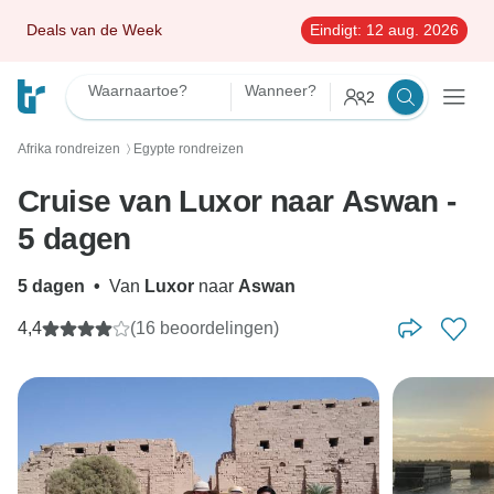
Deals van de Week
Eindigt:
12 aug. 2026
Waarnaartoe?
Wanneer?
2
Afrika rondreizen
Egypte rondreizen
〉
Cruise van Luxor naar Aswan -
5 dagen
5 dagen
•
Van
Luxor
naar
Aswan
4,4
(16 beoordelingen)