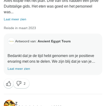
Alles klopte met het plan. Drie van ons hadden een privé
Duitstalige gids. Het eten was goed en het personeel
was...
Laat meer zien
Reisde in maart 2023
Antwoord van:
Ancient Egypt Tours
Bedankt dat je de tijd hebt genomen om je positieve
ervaring met ons te delen. We zijn blij dat je van je
avontuur hebt genoten. Je feedback heeft onze dag
Laat meer zien
goed gemaakt en we zijn zo blij dat je een goede
ervaring met ons hebt gehad. We kijken ernaar uit om
2
je hier binnenkort weer te mogen verwelkomen
Oude Egypte Tours Team
Z