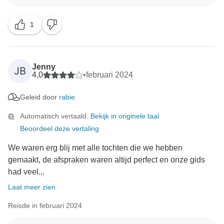
goed gemaakt en we zijn zo blij dat je een goede
ervaring met ons hebt gehad. We kijken ernaar uit om
1
je hier binnenkort weer te mogen verwelkomen
Oude Egypte Tours Team
Jenny
JB
4,0
•
februari 2024
Geleid door
rabie
Automatisch vertaald.
Bekijk in originele taal
Beoordeel deze vertaling
We waren erg blij met alle tochten die we hebben
gemaakt, de afspraken waren altijd perfect en onze gids
had veel...
Laat meer zien
Reisde in februari 2024