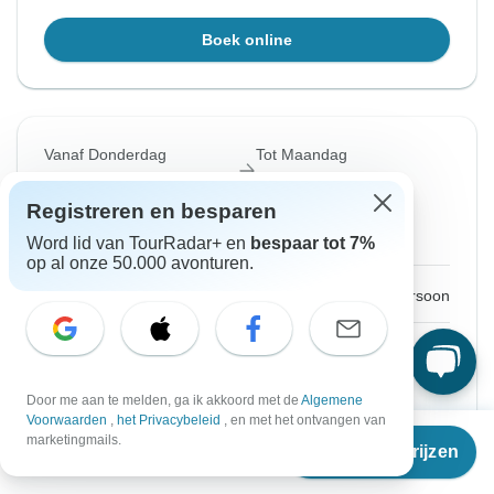
Boek online
Vanaf Donderdag
Tot Maandag
13 aug. 2026
17 aug. 2026
Registreren en besparen
Engels
+8 meer
Word lid van TourRadar+ en
bespaar tot 7%
op al onze 50.000 avonturen.
€727
Vanaf:
per persoon
Aanmelden
to unlock savings
Prijs gebaseerd op privé tweepersoonskamer
Door me aan te melden, ga ik akkoord met de
Algemene
Voorwaarden
,
het Privacybeleid
, en met het ontvangen van
Vanaf
marketingmails.
Boek online
Reisdata & prijzen
€
727
per persoon