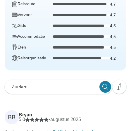
Reisroute
4,7
Vervoer
4,7
Gids
4,5
Accommodatie
4,5
Eten
4,5
Reisorganisatie
4,2
Bryan
BB
5,0
•
augustus 2025