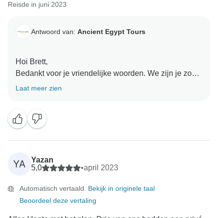
Reisde in juni 2023
Antwoord van:
Ancient Egypt Tours
Hoi Brett,
Bedankt voor je vriendelijke woorden. We zijn je zo
dankbaar. Dit is waar we naar streven en we zullen
Laat meer zien
nog harder werken om zo beloond te worden met zo'n
bemoedigende recensie
Vriendelijke Groeten
Yazan
YA
5,0
•
april 2023
Automatisch vertaald.
Bekijk in originele taal
Beoordeel deze vertaling