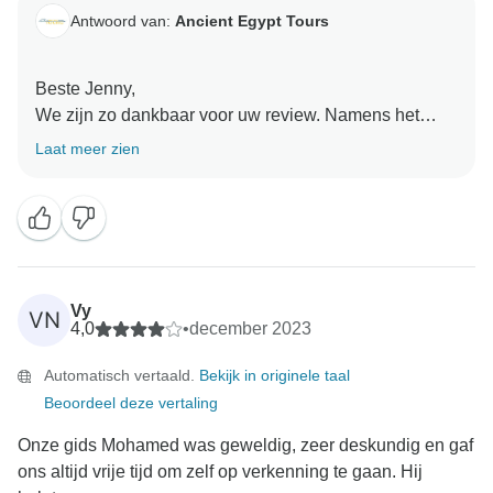
Antwoord van:
Ancient Egypt Tours
Beste Jenny,
We zijn zo dankbaar voor uw review. Namens het
Ancient Egypt Tours Team hartelijk dank en hopelijk
Laat meer zien
Vy
VN
4,0
•
december 2023
Automatisch vertaald.
Bekijk in originele taal
Beoordeel deze vertaling
Onze gids Mohamed was geweldig, zeer deskundig en gaf
ons altijd vrije tijd om zelf op verkenning te gaan. Hij