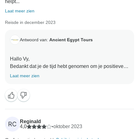
helpt...
Laat meer zien
Reisde in december 2023
Antwoord van:
Ancient Egypt Tours
Hallo Vy,
Bedankt dat je de tijd hebt genomen om je positieve
ervaring met ons te delen. We zijn blij dat je van je
Laat meer zien
avontuur hebt genoten. Je feedback heeft onze dag
goed gemaakt en we zijn zo blij dat je een goede
ervaring met ons hebt gehad. We kijken ernaar uit om
je hier binnenkort weer te mogen verwelkomen.
Oude Egypte Tours Team
Reginald
RC
4,0
•
oktober 2023