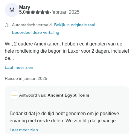
Mary
M
5,0
•
februari 2025
Automatisch vertaald.
Bekijk in originele taal
Beoordeel deze vertaling
Wij, 2 oudere Amerikanen, hebben echt genoten van de
hele rondleiding die begon in Luxor voor 2 dagen, inclusief
de...
Laat meer zien
Reisde in januari 2025
Antwoord van:
Ancient Egypt Tours
Bedankt dat je de tijd hebt genomen om je positieve
ervaring met ons te delen. We zijn blij dat je van je
avontuur hebt genoten. Je feedback heeft onze dag
Laat meer zien