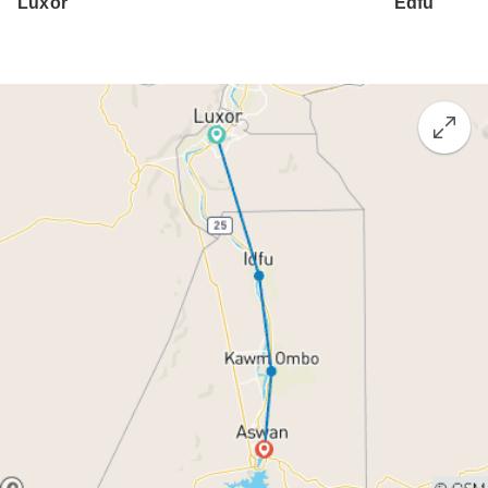
Luxor
Edfu