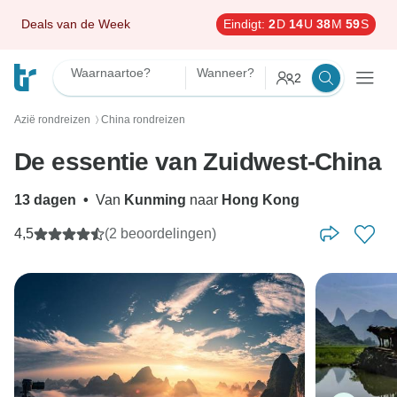
Deals van de Week
Eindigt:
2
D
14
U
38
M
58
S
Waarnaartoe?
Wanneer?
2
Azië rondreizen
China rondreizen
〉
De essentie van Zuidwest-China
13 dagen
•
Van
Kunming
naar
Hong Kong
4,5
(2 beoordelingen)