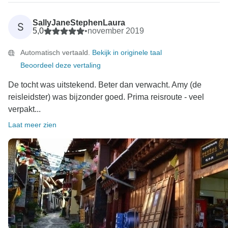
reiservaring te bezorgen, en jouw vriendelijke
woorden zijn de beste beloning voor onze
SallyJaneStephenLaura
S
inspanningen. We waarderen het zeer dat je de tijd
5,0
•
november 2019
hebt genomen om je positieve ervaring met ons te
Automatisch vertaald.
Bekijk in originele taal
delen.
Beoordeel deze vertaling
We hopen oprecht dat we jou en je vrouw snel weer
mogen verwelkomen om meer geweldige
De tocht was uitstekend. Beter dan verwacht. Amy (de
bestemmingen in China te ontdekken.
reisleidster) was bijzonder goed. Prima reisroute - veel
Hartelijke groeten,
verpakt...
Laat meer zien