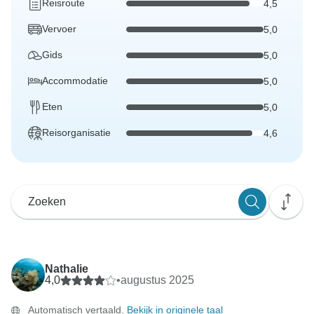
Reisroute
4,5
Vervoer
5,0
Gids
5,0
Accommodatie
5,0
Eten
5,0
Reisorganisatie
4,6
Nathalie
4,0
•
augustus 2025
Automatisch vertaald.
Bekijk in originele taal