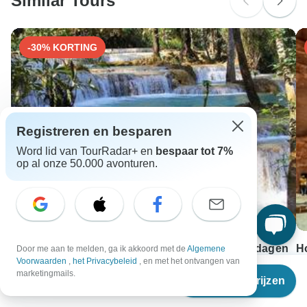
Similar Tours
Door teken veroorzaakte encefalitis - Aanbevolen voor
China. Idealiter 6 maanden voor de reis.
-30% KORTING
Registreren en besparen
Word lid van TourRadar+ en
bespaar tot 7%
op al onze 50.000 avonturen.
Culturele hoofdsteden van Zuidoost-Azië - 21 dagen
H
Door me aan te melden, ga ik akkoord met de
Algemene
Voorwaarden
,
het Privacybeleid
, en met het ontvangen van
21 days •
4,8
(6)
8 
Vanaf
marketingmails.
Reisdata & prijzen
Vanaf
EUR 2256
V
€
3.601
per persoon
EUR 1579
E