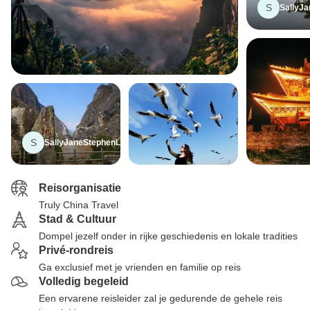
S
SallyJ
S
SallyJaneStephenLaura
Reisorganisatie
Truly China Travel
Stad & Cultuur
Dompel jezelf onder in rijke geschiedenis en lokale tradities
Privé-rondreis
Ga exclusief met je vrienden en familie op reis
Volledig begeleid
Een ervarene reisleider zal je gedurende de gehele reis