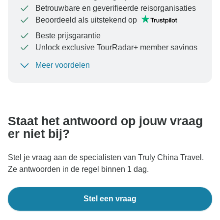
Betrouwbare en geverifieerde reisorganisaties
Beoordeeld als uitstekend op
Beste prijsgarantie
Unlock exclusive TourRadar+ member savings
Meer voordelen
Om uw betaling te beschermen en ervoor te zorgen
dat uw boeking in Oostenrijk wordt verwerkt, moet u
nooit geld overmaken of communiceren buiten de
TourRadar-website of -app.
Staat het antwoord op jouw vraag
er niet bij?
Stel je vraag aan de specialisten van Truly China Travel.
Ze antwoorden in de regel binnen 1 dag.
Stel een vraag