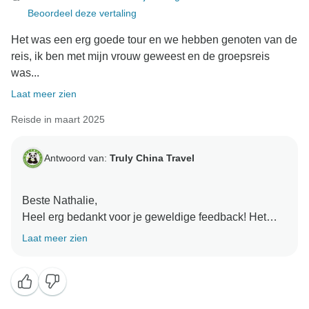
Beoordeel deze vertaling
Het was een erg goede tour en we hebben genoten van de
reis, ik ben met mijn vrouw geweest en de groepsreis
was...
Laat meer zien
Reisde in maart 2025
Antwoord van:
Truly China Travel
Beste Nathalie,
Heel erg bedankt voor je geweldige feedback! Het
doet ons enorm veel plezier om te horen dat jij en je
Laat meer zien
vrouw zo'n fantastische tijd hebben gehad tijdens de
groepsreis.
Ons team bij TRUYLY CHINA TRAVEL streeft er altijd
naar om elke gast een onvergetelijke en naadloze