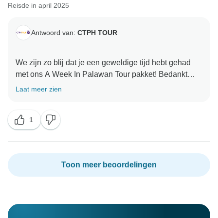
Reisde in april 2025
Antwoord van:
CTPH TOUR
We zijn zo blij dat je een geweldige tijd hebt gehad
met ons A Week In Palawan Tour pakket! Bedankt
voor je vriendelijke woorden en dat je ons je
Laat meer zien
reiservaring hebt toevertrouwd. Het was een
genoegen je te ontvangen en we helpen je graag
1
Toon meer beoordelingen