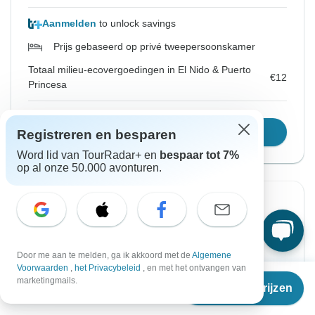
Aanmelden
to unlock savings
Prijs gebaseerd op privé tweepersoonskamer
Totaal milieu-ecovergoedingen in El Nido & Puerto
€12
Princesa
Kies deze reisdata
Registreren en besparen
Word lid van TourRadar+ en
bespaar tot 7%
op al onze 50.000 avonturen.
Vanaf Zaterdag
Tot Zaterdag
15 aug. 2026
22 aug. 2026
Door me aan te melden, ga ik akkoord met de
Algemene
Engels
Voorwaarden
,
het Privacybeleid
, en met het ontvangen van
Gegarandeerd vertrek
Vanaf
marketingmails.
Reisdata & prijzen
€
1.150
per persoon
€1.150
Vanaf:
per persoon