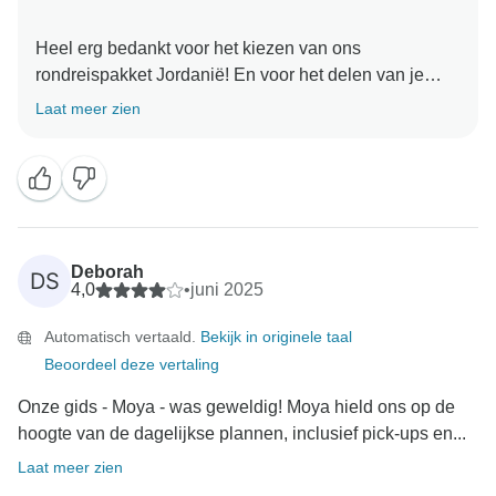
Heel erg bedankt voor het kiezen van ons
rondreispakket Jordanië! En voor het delen van je
ervaring! We vinden het geweldig om te horen dat je
Laat meer zien
hebt genoten van de reis en dat alles soepel is
verlopen. We hopen je snel weer te mogen
Deborah
DS
4,0
•
juni 2025
Automatisch vertaald.
Bekijk in originele taal
Beoordeel deze vertaling
Onze gids - Moya - was geweldig! Moya hield ons op de
hoogte van de dagelijkse plannen, inclusief pick-ups en...
Laat meer zien