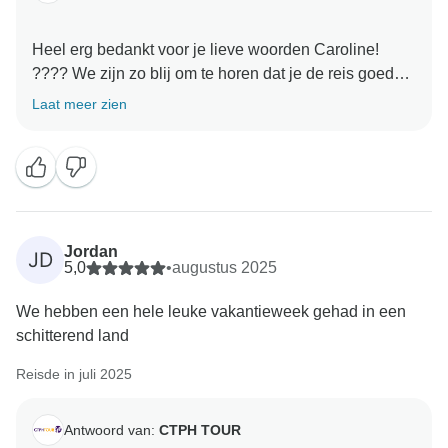
Heel erg bedankt voor je lieve woorden Caroline!
???? We zijn zo blij om te horen dat je de reis goed
georganiseerd vond en dat onze communicatie
Laat meer zien
geholpen heeft om alles soepel en plezierig voor je te
laten verlopen. Het was echt een genoegen om je bij
ons te hebben op de Palawan tour, en we hopen je in
de toekomst weer te mogen verwelkomen voor een
Jordan
JD
5,0
•
augustus 2025
We hebben een hele leuke vakantieweek gehad in een
schitterend land
Reisde in juli 2025
Antwoord van:
CTPH TOUR