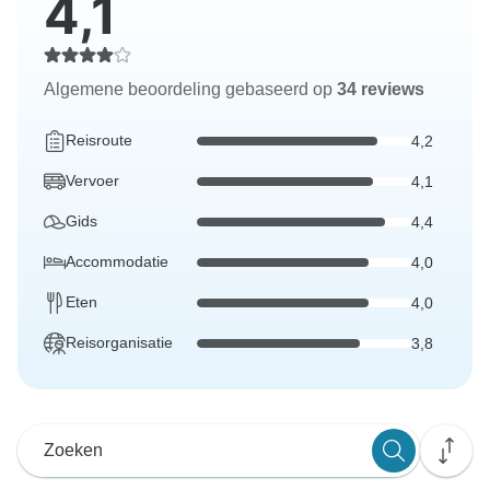
4,1
Algemene beoordeling gebaseerd op
34 reviews
Reisroute
4,2
Vervoer
4,1
Gids
4,4
Accommodatie
4,0
Eten
4,0
Reisorganisatie
3,8