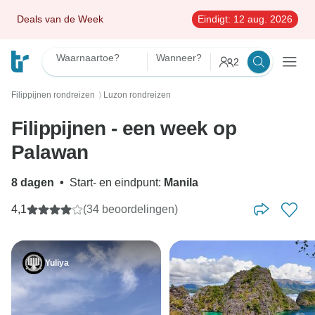
Deals van de Week
Eindigt:
12 aug. 2026
Waarnaartoe?
Wanneer?
2
Filippijnen rondreizen
Luzon rondreizen
〉
Filippijnen - een week op
Palawan
8 dagen
•
Start- en eindpunt:
Manila
4,1
(34 beoordelingen)
Yuliya