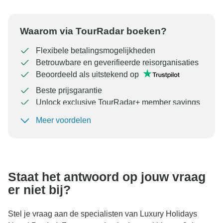
Waarom via TourRadar boeken?
Flexibele betalingsmogelijkheden
Betrouwbare en geverifieerde reisorganisaties
Beoordeeld als uitstekend op
Beste prijsgarantie
Unlock exclusive TourRadar+ member savings
Meer voordelen
Om uw betaling te beschermen en ervoor te zorgen
dat uw boeking in Oostenrijk wordt verwerkt, moet u
nooit geld overmaken of communiceren buiten de
TourRadar-website of -app.
Staat het antwoord op jouw vraag
er niet bij?
Stel je vraag aan de specialisten van Luxury Holidays