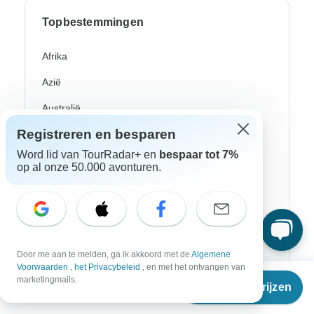
Topbestemmingen
Afrika
Azië
Australië
Registreren en besparen
Europe
Word lid van TourRadar+ en
bespaar tot 7%
Latijns-Amerika
op al onze 50.000 avonturen.
Egypte
Marokko
Zuid-Afrika
Door me aan te melden, ga ik akkoord met de
Algemene
Bali
Voorwaarden
,
het Privacybeleid
, en met het ontvangen van
Vanaf
marketingmails.
Reisdata & prijzen
China
€
497
per persoon