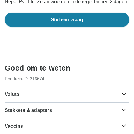
Nepal Pvt. Ltd. Ze antwoorden in de regel binnen 2 dagen.
Stel een vraag
Goed om te weten
Rondreis-ID: 216674
Valuta
Stekkers & adapters
Nu.
Ngultrum
Bhutan
Als reiziger uit Nederland heb je een adapter nodig voor
Vaccins
het type G.