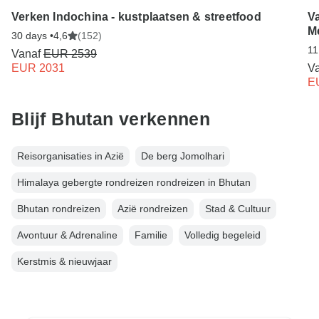
Verken Indochina - kustplaatsen & streetfood
V
M
30 days •
4,6
(152)
11
Vanaf
EUR 2539
EUR 2031
V
E
Blijf Bhutan verkennen
Reisorganisaties in Azië
De berg Jomolhari
Himalaya gebergte rondreizen rondreizen in Bhutan
Bhutan rondreizen
Azië rondreizen
Stad & Cultuur
Avontuur & Adrenaline
Familie
Volledig begeleid
Kerstmis & nieuwjaar