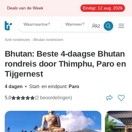
Deals van de Week
Eindigt:
12 aug. 2026
Waarnaartoe?
Wanneer?
2
Azië rondreizen
Bhutan rondreizen
〉
Bhutan: Beste 4-daagse Bhutan
rondreis door Thimphu, Paro en
Tijgernest
4 dagen
•
Start- en eindpunt:
Paro
5,0
(2 beoordelingen)