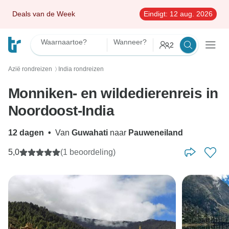
Deals van de Week
Eindigt:
12 aug. 2026
Waarnaartoe?
Wanneer?
2
Azië rondreizen
India rondreizen
〉
Monniken- en wildedierenreis in
Noordoost-India
12 dagen
•
Van
Guwahati
naar
Pauweneiland
5,0
(1 beoordeling)