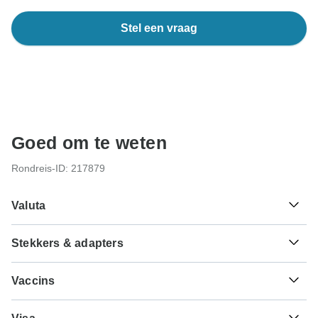
Stel een vraag
Goed om te weten
Rondreis-ID: 217879
Valuta
Stekkers & adapters
₹
Indiase roepie
India
Als reiziger uit Nederland heb je een adapter nodig voor
Vaccins
de types C, D, M.
Dit zijn slechts indicaties, dus bezoek je arts voordat je op
Type C