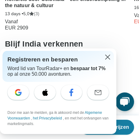
the natuur & cultuur
16
13 days •
5,0
(3)
V
Vanaf
E
EUR 2909
Blijf India verkennen
Registreren en besparen
Rondreis in kleine groep
12 dagen India
Word lid van TourRadar+ en
bespaar tot 7%
Reisorganisaties in Azië
op al onze 50.000 avonturen.
Noordoost-India rondreizen rondreizen in India
India rondreizen
Azië rondreizen
Stad & Cultuur
Familie
Groep
Volledig begeleid
Door me aan te melden, ga ik akkoord met de
Algemene
Kerstmis & nieuwjaar
Voorwaarden
,
het Privacybeleid
, en met het ontvangen van
Vanaf
€3.920
marketingmails.
Reisdata & prijzen
€
1.960
per persoon