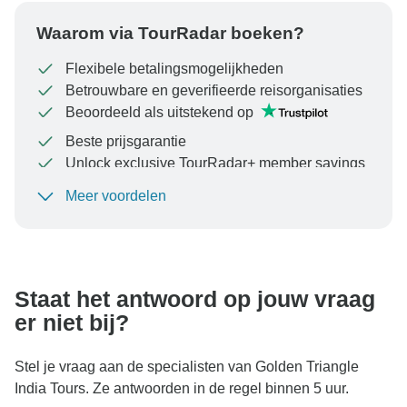
Waarom via TourRadar boeken?
Flexibele betalingsmogelijkheden
Betrouwbare en geverifieerde reisorganisaties
Beoordeeld als uitstekend op
Beste prijsgarantie
Unlock exclusive TourRadar+ member savings
Meer voordelen
Om uw betaling te beschermen en ervoor te zorgen
dat uw boeking in Oostenrijk wordt verwerkt, moet u
nooit geld overmaken of communiceren buiten de
TourRadar-website of -app.
Staat het antwoord op jouw vraag
er niet bij?
Stel je vraag aan de specialisten van Golden Triangle
India Tours. Ze antwoorden in de regel binnen 5 uur.