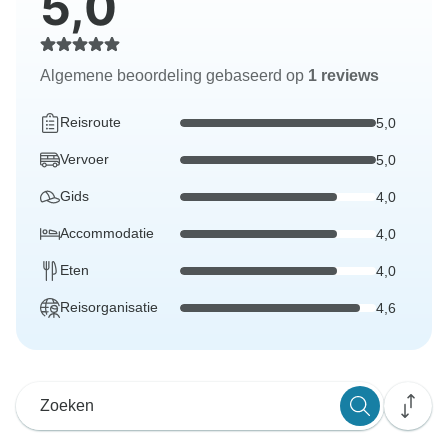
5,0
Algemene beoordeling gebaseerd op
1 reviews
Reisroute
5,0
Vervoer
5,0
Gids
4,0
Accommodatie
4,0
Eten
4,0
Reisorganisatie
4,6