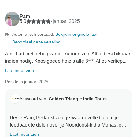
Pam
5,0
•
januari 2025
Automatisch vertaald.
Bekijk in originele taal
Beoordeel deze vertaling
Amit had niet behulpzamer kunnen zijn. Altijd beschikbaar
indien nodig. Koos goede hotels alle 3***. Alles verliep...
Laat meer zien
Reisde in januari 2025
Antwoord van:
Golden Triangle India Tours
Beste Pam, Bedankt voor je waardevolle tijd om je
feedback te delen over je Noordoost-India Monastieke
en Wildlife Rondreis. Je waardevolle feedback helpt
Laat meer zien