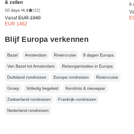
& zeilen
8 
10 days •
4,4
(32)
V
Vanaf
EUR 1949
E
EUR 1462
Blijf Europa verkennen
Bazel
Amsterdam
Riviercruise
8 dagen Europa
Van Bazel tot Amsterdam
Reisorganisaties in Europa
Duitsland rondreizen
Europa rondreizen
Riviercruise
Groep
Volledig begeleid
Kerstmis & nieuwjaar
Zwitserland-rondreizen
Frankrijk-rondreizen
Nederland-rondreizen