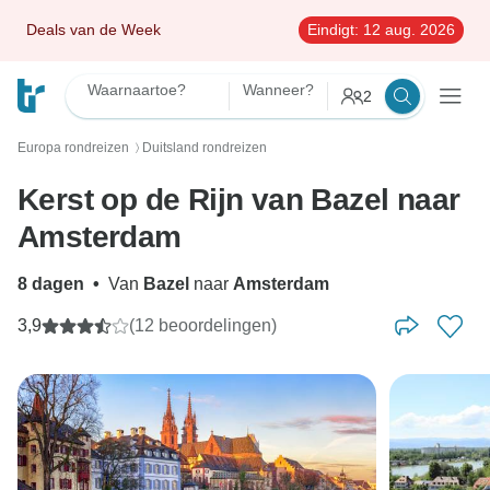
Deals van de Week
Eindigt:
12 aug. 2026
Waarnaartoe?
Wanneer?
2
Europa rondreizen
Duitsland rondreizen
〉
Kerst op de Rijn van Bazel naar
Amsterdam
8 dagen
•
Van
Bazel
naar
Amsterdam
3,9
(12 beoordelingen)