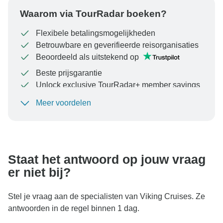
Waarom via TourRadar boeken?
Flexibele betalingsmogelijkheden
Betrouwbare en geverifieerde reisorganisaties
Beoordeeld als uitstekend op
Beste prijsgarantie
Unlock exclusive TourRadar+ member savings
Meer voordelen
Om uw betaling te beschermen en ervoor te zorgen
dat uw boeking in Oostenrijk wordt verwerkt, moet u
nooit geld overmaken of communiceren buiten de
TourRadar-website of -app.
Staat het antwoord op jouw vraag
er niet bij?
Stel je vraag aan de specialisten van Viking Cruises. Ze
antwoorden in de regel binnen 1 dag.