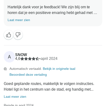
Hartelijk dank voor je feedback! We zijn blij om te
horen dat je een positieve ervaring hebt gehad met de
vlucht, het hotel en de tours. We waarderen je
Laat meer zien
opmerkingen over de ontbijtruimte en zullen ze
doorgeven om te zorgen voor voortdurende
verbetering. Het is geweldig om te weten dat de verse
croissants en koffie werden gewaardeerd. Je
aanbeveling betekent veel voor ons. Als je nog meer
suggesties hebt of hulp nodig hebt bij toekomstige
SNOW
A
4,6
•
april 2024
Automatisch vertaald.
Bekijk in originele taal
Beoordeel deze vertaling
Goed geplande routes, makkelijk te volgen instructies.
Hotel ligt in het centrum van de stad, erg handig met...
Laat meer zien
Reisde in april 2024