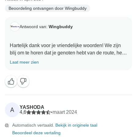
Beoordeling ontvangen door Wingbuddy
Antwoord van:
Wingbuddy
Hartelijk dank voor je vriendelijke woorden! We zijn
blij om te horen dat je genoten hebt van de route, het
hotel en de excursies. We zijn blij dat alles handig en
Laat meer zien
goed gepland voor je was. We kijken ernaar uit om je
YASHODA
A
4,6
•
maart 2024
Automatisch vertaald.
Bekijk in originele taal
Beoordeel deze vertaling