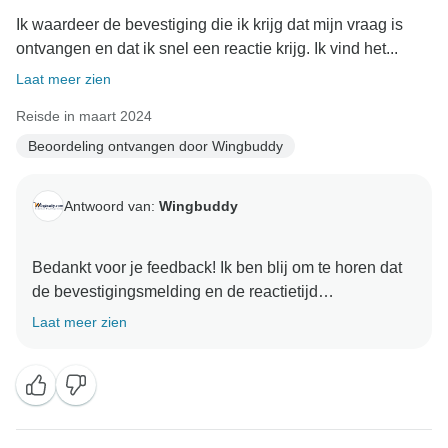
Ik waardeer de bevestiging die ik krijg dat mijn vraag is
ontvangen en dat ik snel een reactie krijg. Ik vind het...
Laat meer zien
Reisde in maart 2024
Beoordeling ontvangen door Wingbuddy
Antwoord van:
Wingbuddy
Bedankt voor je feedback! Ik ben blij om te horen dat
de bevestigingsmelding en de reactietijd
geruststellend waren. Het is fijn om te weten dat de
Laat meer zien
systeeminstelling goed voor je heeft gewerkt. Als je
nog vragen hebt of verdere hulp nodig hebt, neem dan