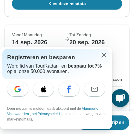
Kies deze reisdata
Vanaf Maandag
Tot Zondag
14 sep. 2026
20 sep. 2026
Registreren en besparen
Engels
Gegarandeerd vertrek
Word lid van TourRadar+ en
bespaar tot 7%
op al onze 50.000 avonturen.
€1.904
Vanaf:
per persoon
Aanmelden
to unlock savings
Prijs gebaseerd op privé tweepersoonskamer
Door me aan te melden, ga ik akkoord met de
Algemene
Voorwaarden
,
het Privacybeleid
, en met het ontvangen van
Vanaf
marketingmails.
Kies deze reisdata
Reisdata & prijzen
€
1.688
per persoon