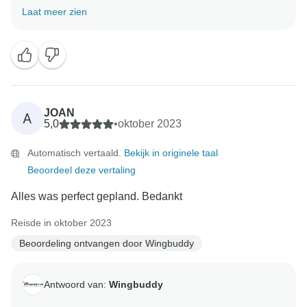
Noorderlicht Tour onvergetelijk heeft gemaakt en dat
Laat meer zien
je prachtige foto's hebt gemaakt. Bedankt dat je voor
Wingbuddy hebt gekozen en we kijken ernaar uit om
JOAN
A
5,0
•
oktober 2023
Automatisch vertaald.
Bekijk in originele taal
Beoordeel deze vertaling
Alles was perfect gepland. Bedankt
Reisde in oktober 2023
Beoordeling ontvangen door Wingbuddy
Antwoord van:
Wingbuddy