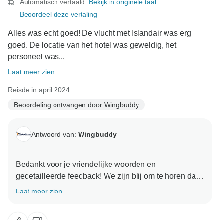
Automatisch vertaald.
Bekijk in originele taal
Beoordeel deze vertaling
Alles was echt goed! De vlucht met Islandair was erg
goed. De locatie van het hotel was geweldig, het
personeel was...
Laat meer zien
Reisde in april 2024
Beoordeling ontvangen door Wingbuddy
Antwoord van:
Wingbuddy
Bedankt voor je vriendelijke woorden en
gedetailleerde feedback! We zijn blij om te horen dat
je hebt genoten van de vlucht, het hotel en de
Laat meer zien
rondleidingen. Het is geweldig om te weten dat de
extra inspanningen van het personeel een positieve