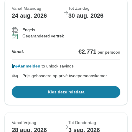
Vanaf Maandag
Tot Zondag
Uitverkocht
24 aug. 2026
30 aug. 2026
€2.771
Vanaf:
per persoon
Engels
Gegarandeerd vertrek
Bekijk vergelijkbare rondreizen voor deze data
€2.771
Vanaf:
per persoon
Aanmelden
to unlock savings
Prijs gebaseerd op privé tweepersoonskamer
Kies deze reisdata
Vanaf Vrijdag
Tot Donderdag
28 aug. 2026
3 sep. 2026