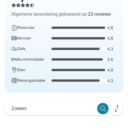
Algemene beoordeling gebaseerd op
23 reviews
Reisroute
4,8
Vervoer
4,8
Gids
4,3
Accommodatie
4,6
Eten
4,8
Reisorganisatie
4,3