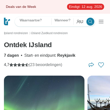
Deals van de Week
Eindigt:
12 aug. 2026
Waarnaartoe?
Wanneer?
2
Ijsland rondreizen
IJsland Zuidkust rondreizen
〉
Ontdek IJsland
7 dagen
•
Start- en eindpunt:
Reykjavik
4,7
(23 beoordelingen)