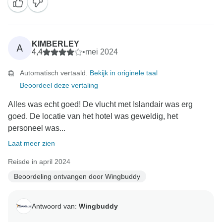
invloed hebben gehad op je ervaring. We waarderen
je aanbeveling en kijken ernaar uit om je te helpen
KIMBERLEY
A
4,4
•
mei 2024
Automatisch vertaald.
Bekijk in originele taal
Beoordeel deze vertaling
Alles was echt goed! De vlucht met Islandair was erg
goed. De locatie van het hotel was geweldig, het
personeel was...
Laat meer zien
Reisde in april 2024
Beoordeling ontvangen door Wingbuddy
Antwoord van:
Wingbuddy