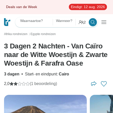
Deals van de Week
Eindigt:
12 aug. 2026
Waarnaartoe?
Wanneer?
2
Afrika rondreizen
Egypte rondreizen
〉
3 Dagen 2 Nachten - Van Caïro
naar de Witte Woestijn & Zwarte
Woestijn & Farafra Oase
3 dagen
•
Start- en eindpunt:
Cairo
2,0
(1 beoordeling)