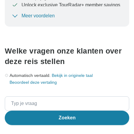
Unlock exclusive TourRadar+ member savings
Meer voordelen
Om uw betaling te beschermen en ervoor te zorgen
dat uw boeking in Oostenrijk wordt verwerkt, moet u
nooit geld overmaken of communiceren buiten de
TourRadar-website of -app.
Welke vragen onze klanten over
deze reis stellen
Automatisch vertaald.
Bekijk in originele taal
Beoordeel deze vertaling
Zoeken