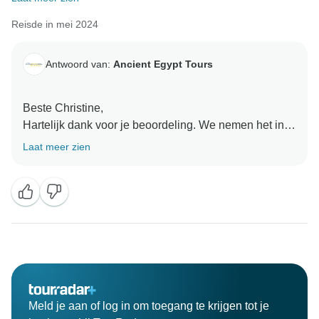
Reisde in mei 2024
Antwoord van:
Ancient Egypt Tours
Beste Christine,
Hartelijk dank voor je beoordeling. We nemen het in
overweging om onze service te verbeteren. Maar ik wil
Laat meer zien
dat je weet dat sommige wijzigingen in het
reisschema te wijten zijn aan veiligheidsinstructies en
routekaarten.
Met vriendelijke groet
Meld je aan of log in om toegang te krijgen tot je