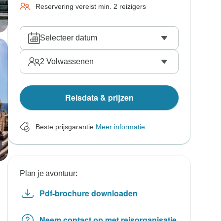
Reservering vereist min. 2 reizigers
Selecteer datum
2
Volwassenen
Reisdata & prijzen
Beste prijsgarantie
Meer informatie
Plan je avontuur:
Pdf-brochure downloaden
Neem contact op met reisorganisatie