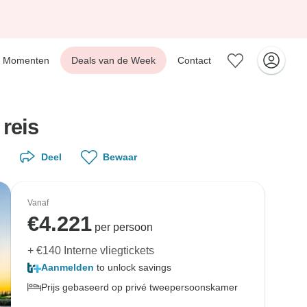
Momenten
Deals van de Week
Contact
 reis
Deel
Bewaar
Vanaf
€
4.221
per persoon
+ €140 Interne vliegtickets
Aanmelden
to unlock savings
Prijs gebaseerd op privé tweepersoonskamer