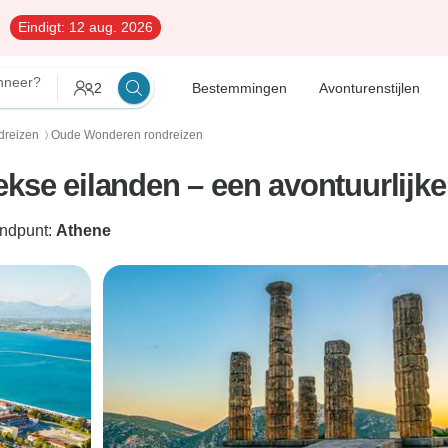
Eindigt:
12 aug. 2026
neer?
2
Bestemmingen
Avonturenstijlen
dreizen
Oude Wonderen rondreizen
〉
kse eilanden – een avontuurlijke
indpunt:
Athene