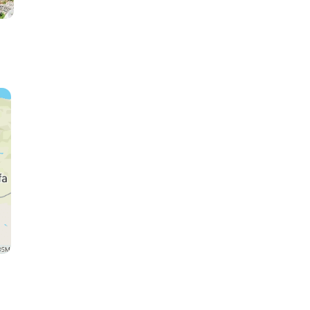
Nafplion
Epidaurus