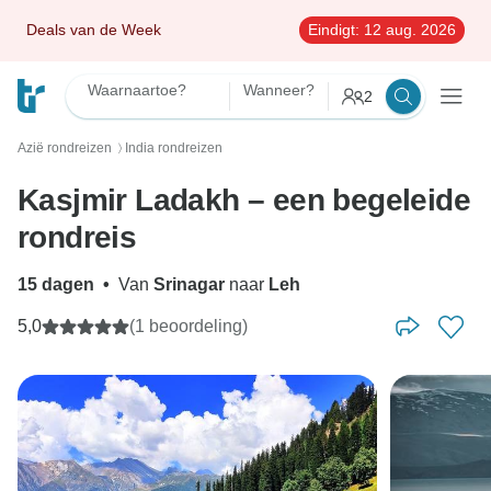
Deals van de Week
Eindigt:
12 aug. 2026
Waarnaartoe?
Wanneer?
2
Azië rondreizen
India rondreizen
〉
Kasjmir Ladakh – een begeleide
rondreis
15 dagen
•
Van
Srinagar
naar
Leh
5,0
(1 beoordeling)