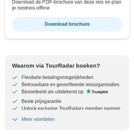
Download de PDF-brochure van deze reis en plan
je rondreis offline
Download brochure
Waarom via TourRadar boeken?
Flexibele betalingsmogelijkheden
Betrouwbare en geverifieerde reisorganisaties
Beoordeeld als uitstekend op
Beste prijsgarantie
Unlock exclusive TourRadar+ member savings
Meer voordelen
Om uw betaling te beschermen en ervoor te zorgen
dat uw boeking in Oostenrijk wordt verwerkt, moet u