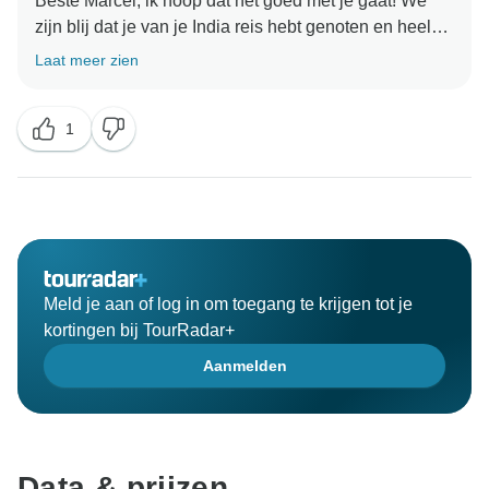
Beste Marcel, ik hoop dat het goed met je gaat! We
zijn blij dat je van je India reis hebt genoten en heel
erg bedankt voor je fantastische beoordeling. We
Laat meer zien
kijken ernaar uit om je te helpen tijdens je volgende
reis naar India... heel snel.... Take care... Met
1
Meld je aan of log in om toegang te krijgen tot je
kortingen bij TourRadar+
Aanmelden
Data & prijzen