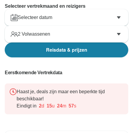
Selecteer vertrekmaand en reizigers
Selecteer datum
2
Volwassenen
Reisdata & prijzen
Eerstkomende Vertrekdata
Haast je, deals zijn maar een beperkte tijd
beschikbaar!
Eindigt in
2
d
15
u
24
m
56
s