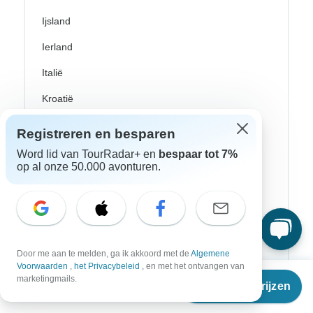
Ijsland
Ierland
Italië
Kroatië
Noorwegen
Registreren en besparen
Oost-Europa
Word lid van TourRadar+ en
bespaar tot 7%
op al onze 50.000 avonturen.
Portugal
Rijn riviercruises
Scandinavië
Schotland
Door me aan te melden, ga ik akkoord met de
Algemene
Voorwaarden
,
het Privacybeleid
, en met het ontvangen van
Vanaf
Spanje
marketingmails.
Reisdata & prijzen
€
3.027
per persoon
Turkije