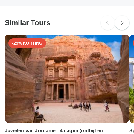
extra kosten in rekening voor het gebruik van een van
deze betaalmethoden.
Similar Tours
-25% KORTING
Juwelen van Jordanië - 4 dagen (ontbijt en
S