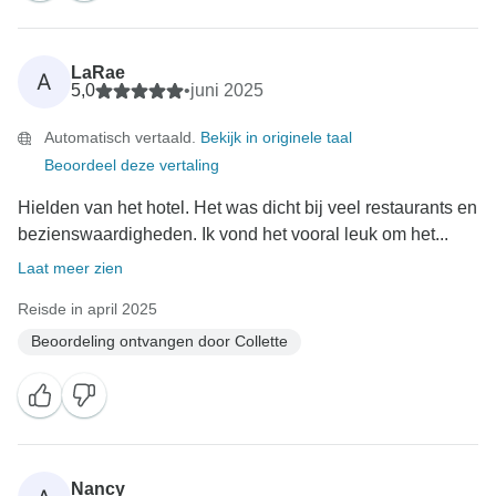
verfijnen en te zorgen voor een meer evenwichtige en
plezierige ervaring voor al onze gasten. Nogmaals
bedankt voor het reizen met Collette - we kijken
LaRae
A
ernaar uit om je binnenkort weer op een reis te
5,0
•
juni 2025
verwelkomen!
Automatisch vertaald.
Bekijk in originele taal
Beoordeel deze vertaling
Met vriendelijke groet,
Hielden van het hotel. Het was dicht bij veel restaurants en
bezienswaardigheden. Ik vond het vooral leuk om het...
Laat meer zien
Reisde in april 2025
Beoordeling ontvangen door Collette
Nancy