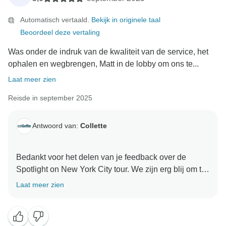
Automatisch vertaald.
Bekijk in originele taal
Beoordeel deze vertaling
Was onder de indruk van de kwaliteit van de service, het
ophalen en wegbrengen, Matt in de lobby om ons te...
Laat meer zien
Reisde in september 2025
Antwoord van:
Collette
Bedankt voor het delen van je feedback over de
Spotlight on New York City tour. We zijn erg blij om te
horen dat je onder de indruk was van de kwaliteit van
Laat meer zien
de service, de toneelstukken en de eetervaringen
tijdens je reis. Uw opmerkingen zijn van onschatbare
waarde om ons te helpen onze programma's te blijven