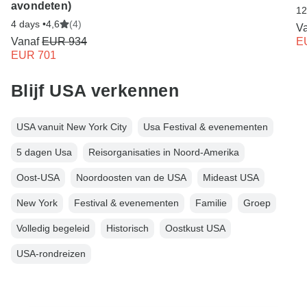
avondeten)
12
4 days •
4,6
(4)
V
Vanaf
EUR 934
E
EUR 701
Blijf USA verkennen
USA vanuit New York City
Usa Festival & evenementen
5 dagen Usa
Reisorganisaties in Noord-Amerika
Oost-USA
Noordoosten van de USA
Mideast USA
New York
Festival & evenementen
Familie
Groep
Volledig begeleid
Historisch
Oostkust USA
USA-rondreizen