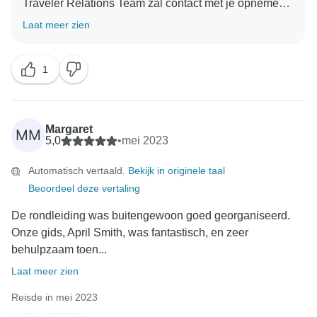
Traveler Relations Team zal contact met je opnemen
om je zorgen te bespreken.
Laat meer zien
Met vriendelijke groet,
1
Collette's Traveler Relations Team
Margaret
MM
5,0
•
mei 2023
Automatisch vertaald.
Bekijk in originele taal
Beoordeel deze vertaling
De rondleiding was buitengewoon goed georganiseerd.
Onze gids, April Smith, was fantastisch, en zeer
behulpzaam toen...
Laat meer zien
Reisde in mei 2023