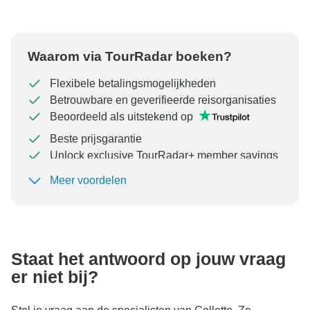
Waarom via TourRadar boeken?
Flexibele betalingsmogelijkheden
Betrouwbare en geverifieerde reisorganisaties
Beoordeeld als uitstekend op
Beste prijsgarantie
Unlock exclusive TourRadar+ member savings
Meer voordelen
Om uw betaling te beschermen en ervoor te zorgen
dat uw boeking in Oostenrijk wordt verwerkt, moet u
nooit geld overmaken of communiceren buiten de
TourRadar-website of -app.
Staat het antwoord op jouw vraag
er niet bij?