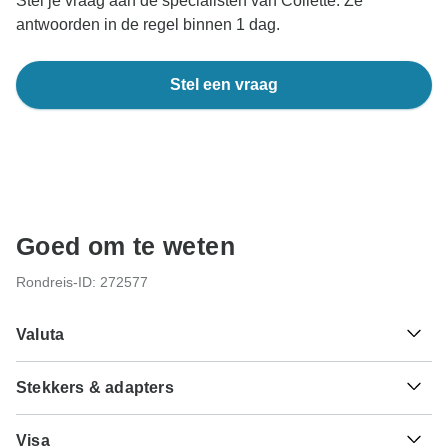
Stel je vraag aan de specialisten van Collette. Ze
antwoorden in de regel binnen 1 dag.
Stel een vraag
Goed om te weten
Rondreis-ID: 272577
Valuta
Stekkers & adapters
$
Amerikaanse dollar
USA
Als reiziger uit Nederland heb je een adapter nodig voor
Visa
de types A, B.