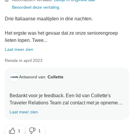
Beoordeel deze vertaling
Drie Italiaanse maaltijden in drie nachten.
Het ergste was het gevaar dat ze onze seniorengroep
lieten lopen. Twee...
Laat meer zien
Reisde in april 2023
Antwoord van:
Collette
Bedankt voor je feedback. Een lid van Collette's
Traveler Relations Team zal contact met je opnemen
om je zorgen te bespreken.
Laat meer zien
Met vriendelijke groet,
1
1