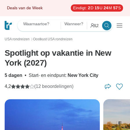
Deals van de Week
Eindigt:
2
D
15
U
24
M
56
S
Waarnaartoe?
Wanneer?
2
USA rondreizen
Oostkust USA rondreizen
〉
Spotlight op vakantie in New
York (2027)
5 dagen
•
Start- en eindpunt:
New York City
4,2
(12 beoordelingen)