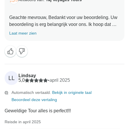
Geachte mevrouw, Bedankt voor uw beoordeling. Uw
beoordeling is erg belangrijk voor ons. Ik hoop dat we
aanbevelingen krijgen. Hartelijk dank dat u voor ons
Laat meer zien
Lindsay
LL
5,0
•
april 2025
Automatisch vertaald.
Bekijk in originele taal
Beoordeel deze vertaling
Geweldige Tour alles is perfect!!!
Reisde in april 2025