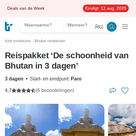
Deals van de Week
Eindigt:
12 aug. 2026
Waarnaartoe?
Wanneer?
2
Azië rondreizen
Bhutan rondreizen
〉
Reispakket ‘De schoonheid van
Bhutan in 3 dagen’
3 dagen
•
Start- en eindpunt:
Paro
4,7
(6 beoordelingen)