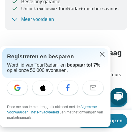
Beste prijsgarantie
Unlock exclusive TourRadar+ member savings
Meer voordelen
Om uw betaling te beschermen en ervoor te zorgen
dat uw boeking in Oostenrijk wordt verwerkt, moet u
nooit geld overmaken of communiceren buiten de
TourRadar-website of -app.
Staat het antwoord op jouw vraag
Registreren en besparen
er niet bij?
Word lid van TourRadar+ en
bespaar tot 7%
op al onze 50.000 avonturen.
Stel je vraag aan de specialisten van Taj Voyages Tours.
Ze antwoorden in de regel binnen 3 uur.
Stel een vraag
Door me aan te melden, ga ik akkoord met de
Algemene
Voorwaarden
,
het Privacybeleid
, en met het ontvangen van
Vanaf
marketingmails.
Reisdata & prijzen
€
317
per persoon