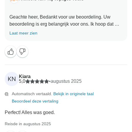
Geachte heer, Bedankt voor uw beoordeling. Uw
beoordeling is erg belangrijk voor ons. Ik hoop dat we
aanbevelingen krijgen. Hartelijk dank dat u voor ons
Laat meer zien
Kiara
KN
5,0
•
augustus 2025
Automatisch vertaald.
Bekijk in originele taal
Beoordeel deze vertaling
Perfect! Alles was goed.
Reisde in augustus 2025