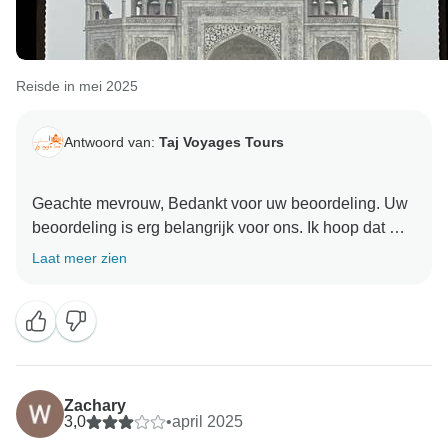
Reisde in mei 2025
Antwoord van:
Taj Voyages Tours
Geachte mevrouw, Bedankt voor uw beoordeling. Uw
beoordeling is erg belangrijk voor ons. Ik hoop dat we
aanbevelingen krijgen. Hartelijk dank dat u voor ons
Laat meer zien
Zachary
3,0
•
april 2025