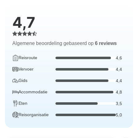
4,7
Algemene beoordeling gebaseerd op
6 reviews
Reisroute
4,6
Vervoer
4,4
Gids
4,4
Accommodatie
4,8
Eten
3,5
Reisorganisatie
5,0