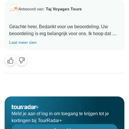
Antwoord van:
Taj Voyages Tours
Geachte heer, Bedankt voor uw beoordeling. Uw
beoordeling is erg belangrijk voor ons. Ik hoop dat we
aanbevelingen krijgen. Hartelijk dank dat u voor ons
Laat meer zien
Meld je aan of log in om toegang te krijgen tot je
kortingen bij TourRadar+