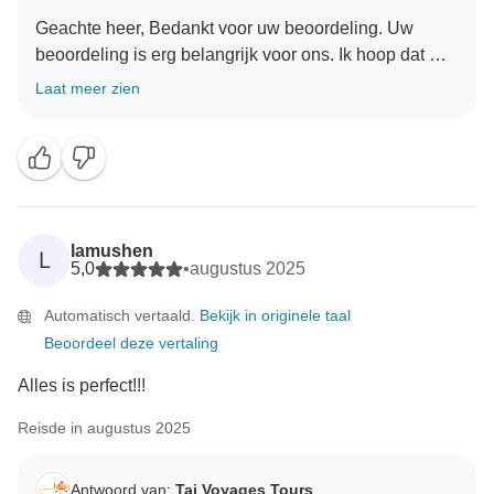
Geachte heer, Bedankt voor uw beoordeling. Uw
beoordeling is erg belangrijk voor ons. Ik hoop dat we
aanbevelingen krijgen. Hartelijk dank dat u voor ons
Laat meer zien
lamushen
L
5,0
•
augustus 2025
Automatisch vertaald.
Bekijk in originele taal
Beoordeel deze vertaling
Alles is perfect!!!
Reisde in augustus 2025
Antwoord van:
Taj Voyages Tours