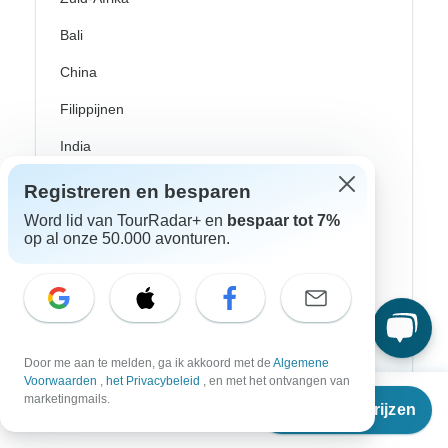
Bali
China
Filippijnen
India
Japan
Registreren en besparen
Word lid van TourRadar+ en
bespaar tot 7%
Nieuw-Zeeland
op al onze 50.000 avonturen.
Sri Lanka
Tanzania
Thailand
Vietnam
Door me aan te melden, ga ik akkoord met de
Algemene
Voorwaarden
,
het Privacybeleid
, en met het ontvangen van
Vanaf
€1.240
Denemarken
marketingmails.
Reisdata & prijzen
€
905
per persoon
Donau riviercruises