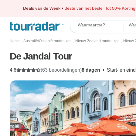
Deals van de Week
•
Beste van het beste
Tot 50% Korting
Waarnaartoe?
Wan
Home
Australië/Oceanië rondreizen
Nieuw-Zeeland rondreizen
Nieuw-Z
〉
〉
〉
De Jandal Tour
4,6
(63 beoordelingen)
8 dagen
•
Start- en ein