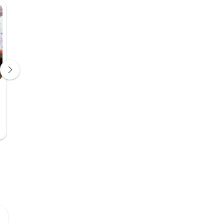
Adventure Hostel Taupo
Haka House
Jeugdherberg
Jeugdherbe
Dag 5
Dagen 6, 7