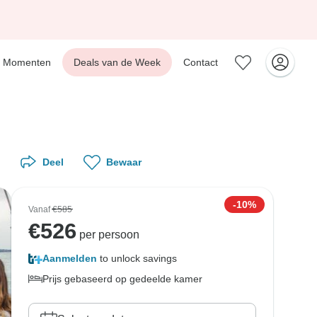
Momenten
Deals van de Week
Contact
Deel
Bewaar
-10%
Vanaf
€585
€
526
per persoon
Aanmelden
to unlock savings
Prijs gebaseerd op gedeelde kamer