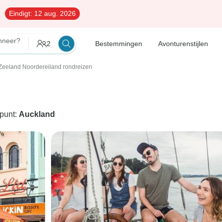
Eindigt:
12 aug. 2026
neer?
2
Bestemmingen
Avonturenstijlen
eeland Noordereiland rondreizen
dpunt:
Auckland