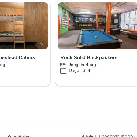
estead Cabins
Rock Solid Backpackers
erg
Jeugdherberg
Dagen 3, 4
4,6
(63 beoordelingen)
Beoordeling