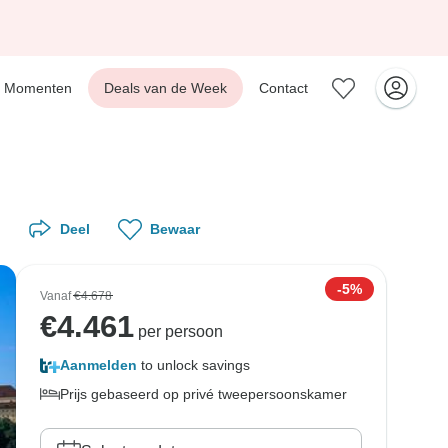
Momenten
Deals van de Week
Contact
Deel
Bewaar
-5%
Vanaf
€4.678
€
4.461
per persoon
Aanmelden
to unlock savings
Prijs gebaseerd op privé tweepersoonskamer