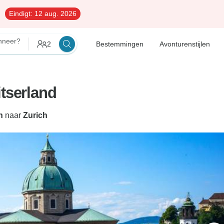
Eindigt:
12 aug. 2026
neer?
2
Bestemmingen
Avonturenstijlen
itserland
n
naar
Zurich