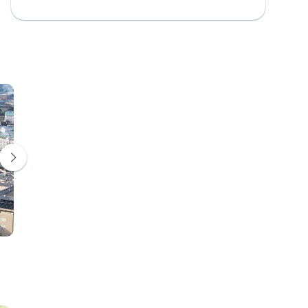
Innsbruck
St Moritz