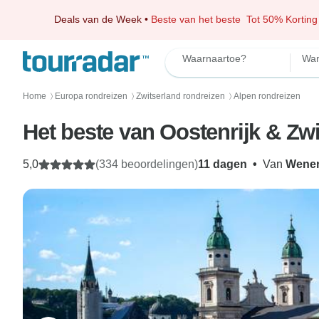
Deals van de Week
•
Beste van het beste
Tot 50% Korting
Waarnaartoe?
Wan
Home
Europa rondreizen
Zwitserland rondreizen
Alpen rondreizen
〉
〉
〉
Het beste van Oostenrijk & Zw
5,0
(334 beoordelingen)
11 dagen
•
Van
Wene