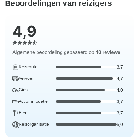
Beoordelingen van reizigers
4,9
Algemene beoordeling gebaseerd op
40 reviews
Reisroute
3,7
Vervoer
4,7
Gids
4,0
Accommodatie
3,7
Eten
3,7
Reisorganisatie
5,0