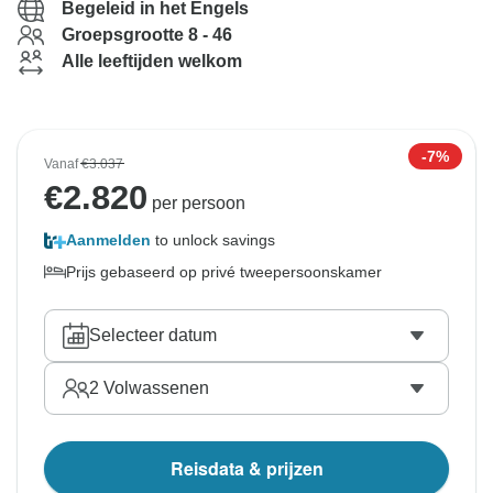
Begeleid in het Engels
Groepsgrootte 8 - 46
Alle leeftijden welkom
-7%
Vanaf
€3.037
€
2.820
per persoon
Aanmelden
to unlock savings
Prijs gebaseerd op privé tweepersoonskamer
Selecteer datum
2
Volwassenen
Reisdata & prijzen