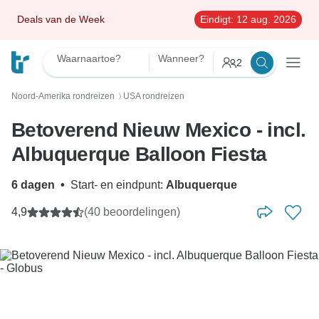
Deals van de Week
Eindigt:
12 aug. 2026
Waarnaartoe?
Wanneer?
2
Noord-Amerika rondreizen
USA rondreizen
〉
Betoverend Nieuw Mexico - incl.
Albuquerque Balloon Fiesta
6 dagen
•
Start- en eindpunt:
Albuquerque
4,9
(40 beoordelingen)