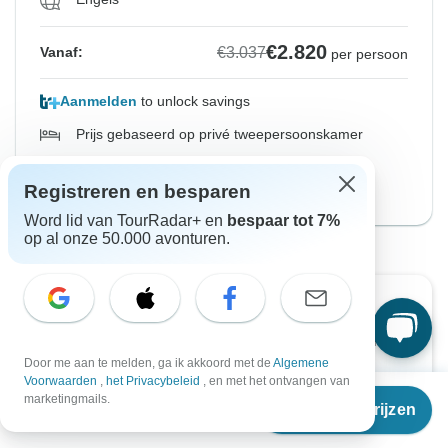
€2.820
€3.037
Vanaf:
per persoon
Aanmelden
to unlock savings
Prijs gebaseerd op privé tweepersoonskamer
Versie 8 dagen
Registreren en besparen
Bekijk deze rondreis
Word lid van TourRadar+ en
bespaar tot 7%
op al onze 50.000 avonturen.
Wil je het later lezen?
Download de PDF-brochure van deze reis en plan
je rondreis offline
Door me aan te melden, ga ik akkoord met de
Algemene
Voorwaarden
,
het Privacybeleid
, en met het ontvangen van
Vanaf
€3.037
marketingmails.
Reisdata & prijzen
Download brochure
€
2.820
per persoon