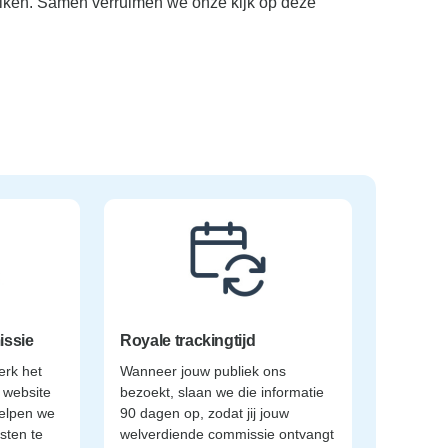
uiken. Samen verruimen we onze kijk op deze
issie
Royale trackingtijd
erk het
Wanneer jouw publiek ons
f website
bezoekt, slaan we die informatie
elpen we
90 dagen op, zodat jij jouw
sten te
welverdiende commissie ontvangt