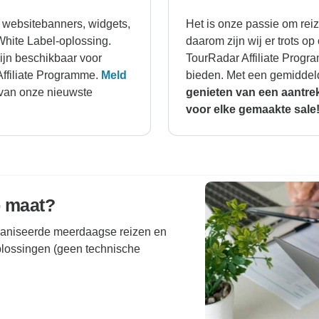
 websitebanners, widgets,
Het is onze passie om reiz
 White Label-oplossing.
daarom zijn wij er trots 
jn beschikbaar voor
TourRadar Affiliate Progr
Affiliate Programme.
Meld
bieden. Met een gemidde
 van onze nieuwste
genieten van een aantre
voor elke gemaakte sale
p maat?
rganiseerde meerdaagse reizen en
plossingen (geen technische