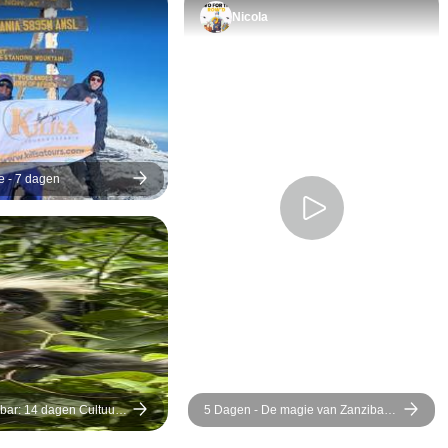
Lodge, waren 
nodig was. We hebben
Nicola
Onvergetelijke 
nooit ergens om hoeven
vragen. Ten tweede
bedanken we uit de grond
van ons hart alle
medewerkers met wie we
hebben samengewerkt,
e - 7 dagen
vooral onze gids Peter die
ons had rondgeleid en de
mooiste plekjes had
aangewezen om van de
safari te genieten.
ibar: 14 dagen Cultuur-
5 Dagen - De magie van Zanzibar
antie, Kruiden-,
ontdekken
s- en Geschiedenisreis