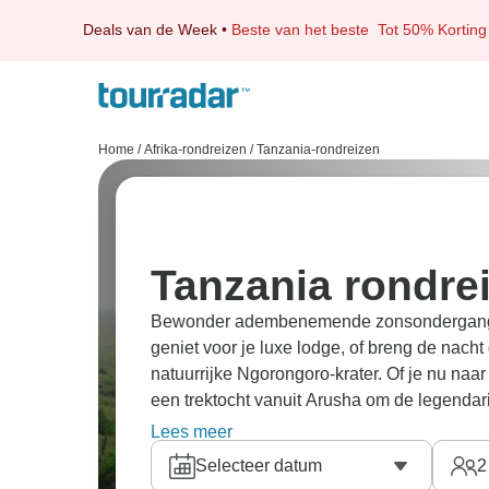
Deals van de Week
•
Beste van het beste
Tot 50% Korting
Home
/
Afrika-rondreizen
/
Tanzania-rondreizen
Tanzania rondre
Bewonder adembenemende zonsondergan
geniet voor je luxe lodge, of breng de nach
natuurrijke Ngorongoro-krater. Of je nu naar 
een trektocht vanuit Arusha om de legendar
ervaar je natuurlijke wonderen van heel dich
Lees meer
naar de Big Five, of sluit je Afrikaanse av
Selecteer datum
2
zandstranden van
Zanzibar
. Puur geluk!