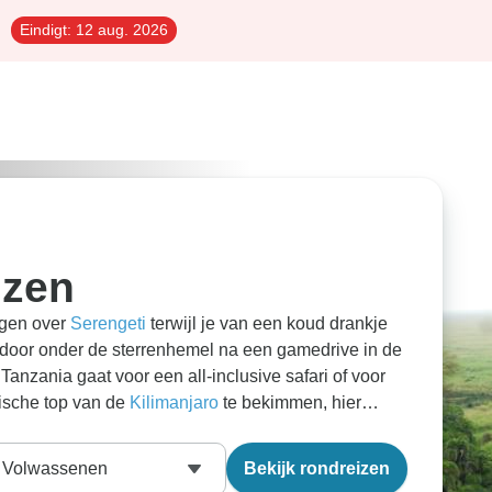
Eindigt:
12 aug. 2026
izen
gen over
Serengeti
terwijl je van een koud drankje
t door onder de sterrenhemel na een gamedrive in de
Tanzania gaat voor een all-inclusive safari of voor
ische top van de
Kilimanjaro
te bekimmen, hier
tbij. Volg de Great Rift Valley vanuit Kenia op zoek
ontuur af met een paar ontspannen dagen op de witte
Volwassenen
Bekijk rondreizen