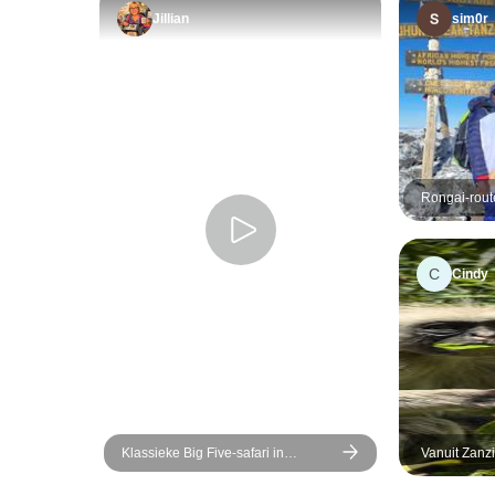
Jillian
sim0r
Rongai-rout
C
Cindy
Klassieke Big Five-safari in
Vanuit Zanz
Tanzania – duurzame
en Strandvak
reisbenadering
Ontspanning