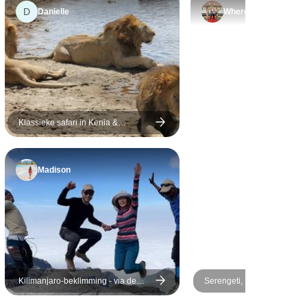
top.
weken geleden is en ik zou
D
Danielle
Where
reis!
nog steeds willen dat vooral
de tijd in Serengeti langer
was geweest.
Klassieke safari in Kenia &
Tanzania - twee vliegen in één klap
- duurzaam reizen
Madison
Kilimanjaro-beklimming - via de
Serengeti, Ngorongoro & T
Lemosho-route - 10 dagen
- incl. de Materuni-waterval
koffie-rondleiding - 6 dagen