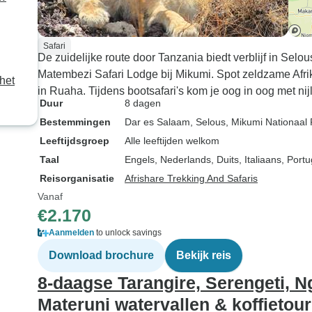
Safari
De zuidelijke route door Tanzania biedt verblijf in Selou
Matembezi Safari Lodge bij Mikumi. Spot zeldzame Afr
het
in Ruaha. Tijdens bootsafari's kom je oog in oog met nij
Duur
8 dagen
Bestemmingen
Dar es Salaam
, Selous
, Mikumi Nationaal 
Leeftijdsgroep
Alle leeftijden welkom
Taal
Engels, Nederlands, Duits, Italiaans, Por
Reisorganisatie
Afrishare Trekking And Safaris
Vanaf
€2.170
Aanmelden
to unlock savings
Download brochure
Bekijk reis
8-daagse Tarangire, Serengeti, 
Materuni watervallen & koffietou