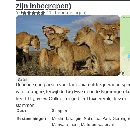
zijn inbegrepen)
5,0
(111 beoordelingen)
Safari
De iconische parken van Tanzania ontdek je vanuit spe
van Tarangire, terwijl de Big Five door de Ngorongorokra
heeft. Highview Coffee Lodge biedt luxe verblijf tusse
stammen.
Duur
8 dagen
Bestemmingen
Moshi
, Tarangire Nationaal Park
, Serenget
Manyara meer
, Materuni waterval