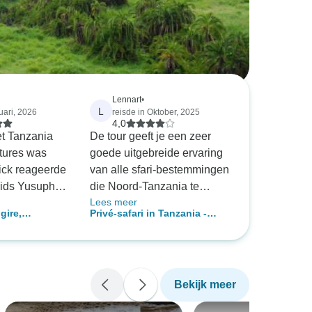
Lennart
•
L
uari, 2026
reisde in Oktober, 2025
4,0
et Tanzania
De tour geeft je een zeer
ntures was
goede uitgebreide ervaring
ick reageerde
van alle sfari-bestemmingen
gids Yusuph
die Noord-Tanzania te
Lees meer
k en
bieden heeft. Ik heb veel
gire,
Privé-safari in Tanzania -
e hebben
geweldige ervaringen
rongoro, Lake
vertrekt dagelijks - duurzaam
el wilde
opgedaan en ik weet zeker
uni
reizen - Travelife-
in Tarangire,
dat anderen die deze tour
mp; koffietour
gecertificeerd - 7 dagen
 Serengeti en
doen dat ook zullen doen.
e en vervoer
Bekijk meer
e lodges,
n)
Het was zo spannend dat
ti Safari
het voelt alsof het al drie