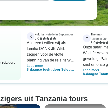
Kuldrian
•
reisde in September
Thelma
•
K
T
5,0
reisde in Jan
Allereerst willen wij als
5,0
Onze safari m
familie DANK JE WEL
Wildlife Adve
zeggen voor de vlotte
geweldig! Patr
planning van de reis, terwijl
-reizigers
snel en onze 
Lees meer
je ook rekening hield met
8-daagse tocht door Selous,
Lees meer
was vriendelij
alle verzoeken die we
8-daagse Taran
Mikumi en Ruaha Nationaal
deskundig. W
deden. Hoewel we alleen
Serengeti, Ngo
Park
ongelooflijk ve
via e-mail verbonden waren,
Manyara, Mater
dieren gezien 
voelden we ons zelfs toen
watervallen &a
Lake Manyara,
- (Accommodati
niet van jullie verwijderd.
izigers uit Tanzania tours
Ngorongoro. D
zijn inbegrepe
Heel goed management en
vooral Serenge
ondersteuning wanneer dat