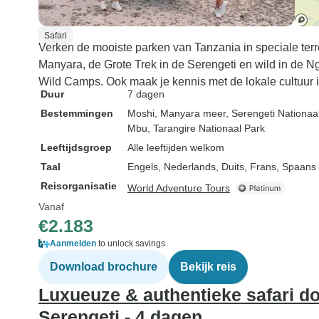
Safari
Verken de mooiste parken van Tanzania in speciale t
Manyara, de Grote Trek in de Serengeti en wild in de Ngo
Wild Camps. Ook maak je kennis met de lokale cultuur 
Duur
7 dagen
Bestemmingen
Moshi
, Manyara meer
, Serengeti Nationaa
Mbu
, Tarangire Nationaal Park
Leeftijdsgroep
Alle leeftijden welkom
Taal
Engels, Nederlands, Duits, Frans, Spaans
Reisorganisatie
World Adventure Tours
Vanaf
€2.183
Aanmelden
to unlock savings
Download brochure
Bekijk reis
Luxueuze & authentieke safari do
Serengeti - 4 dagen