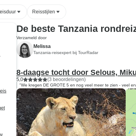
eisduur
Reisstijlen
De beste Tanzania rondrei
Verzameld door
Melissa
Tanzania-reisexpert bij TourRadar
a
8-daagse tocht door Selous, Mik
5,0
(3 beoordelingen)
“We kregen DE GROTE 5 en nog veel meer te zien - veel ervan
eis
get
uw