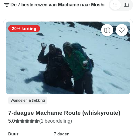
De 7 beste reizen van Machame naar Moshi
20% korting
Wandelen & trekking
7-daagse Machame Route (whiskyroute)
5,0
(1 beoordeling)
Duur
7 dagen