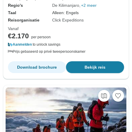
Regio's
De Kilimanjaro
+2 meer
Taal
Alleen: Engels
Reisorganisatie
Click Expeditions
Vanaf
€2.170
per persoon
Aanmelden
to unlock savings
Prijs gebaseerd op privé tweepersoonskamer
Download brochure
Bekijk reis