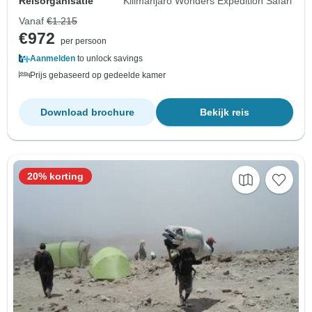
Reisorganisatie
Kilimanjaro Wonders Expedition Safari
Vanaf
€1.215
€972
per persoon
Aanmelden
to unlock savings
Prijs gebaseerd op gedeelde kamer
Download brochure
Bekijk reis
20% korting