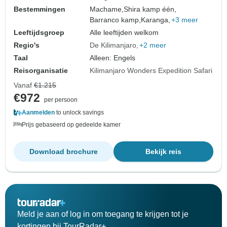
Bestemmingen
Machame,
Shira kamp één,
Barranco kamp,
Karanga,
+3 meer
Leeftijdsgroep
Alle leeftijden welkom
Regio's
De Kilimanjaro
+2 meer
Taal
Alleen: Engels
Reisorganisatie
Kilimanjaro Wonders Expedition Safari
Vanaf
€1.215
€972
per persoon
Aanmelden
to unlock savings
Prijs gebaseerd op gedeelde kamer
Download brochure
Bekijk reis
Meld je aan of log in om toegang te krijgen tot je
kortingen bij TourRadar+