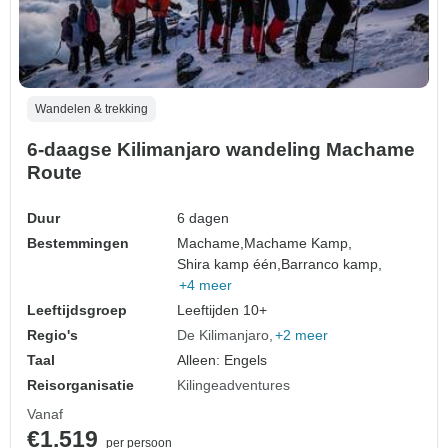
Wandelen & trekking
6-daagse Kilimanjaro wandeling Machame
Route
Duur
6 dagen
Bestemmingen
Machame,
Machame Kamp,
Shira kamp één,
Barranco kamp,
+4 meer
Leeftijdsgroep
Leeftijden 10+
Regio's
De Kilimanjaro
+2 meer
Taal
Alleen: Engels
Reisorganisatie
Kilingeadventures
Vanaf
€1.519
per persoon