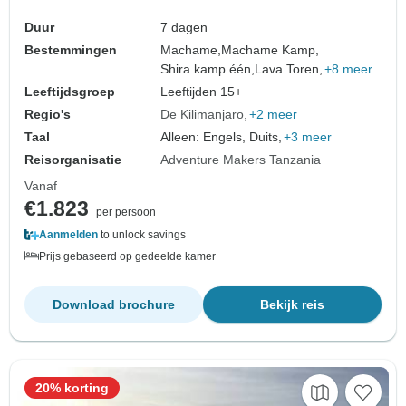
Duur
7 dagen
Bestemmingen
Machame,
Machame Kamp,
Shira kamp één,
Lava Toren,
+8 meer
Leeftijdsgroep
Leeftijden 15+
Regio's
De Kilimanjaro
+2 meer
Taal
Alleen: Engels, Duits,
+3 meer
Reisorganisatie
Adventure Makers Tanzania
Vanaf
€1.823
per persoon
Aanmelden
to unlock savings
Prijs gebaseerd op gedeelde kamer
Download brochure
Bekijk reis
20% korting