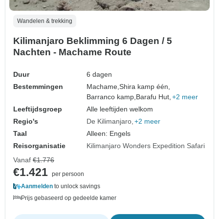
Wandelen & trekking
Kilimanjaro Beklimming 6 Dagen / 5
Nachten - Machame Route
Duur
6 dagen
Bestemmingen
Machame,
Shira kamp één,
Barranco kamp,
Barafu Hut,
+2 meer
Leeftijdsgroep
Alle leeftijden welkom
Regio's
De Kilimanjaro
+2 meer
Taal
Alleen: Engels
Reisorganisatie
Kilimanjaro Wonders Expedition Safari
Vanaf
€1.776
€1.421
per persoon
Aanmelden
to unlock savings
Prijs gebaseerd op gedeelde kamer