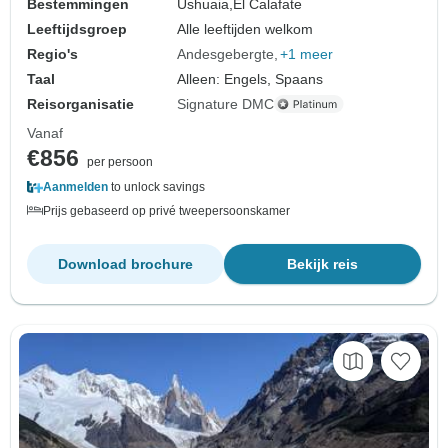
Bestemmingen
Ushuaia,
El Calafate
Leeftijdsgroep
Alle leeftijden welkom
Regio's
Andesgebergte
+1 meer
Taal
Alleen: Engels, Spaans
Reisorganisatie
Signature DMC
Vanaf
€856
per persoon
Aanmelden
to unlock savings
Prijs gebaseerd op privé tweepersoonskamer
Download brochure
Bekijk reis