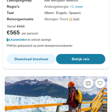
Leeftijdsgroep
Alle leeftijden welkom
Regio's
Andesgebergte
+1 meer
Taal
Alleen: Engels, Spaans
Reisorganisatie
Aborigen Tours
Vanaf
€665
€565
per persoon
Aanmelden
to unlock savings
Prijs gebaseerd op privé tweepersoonskamer
Download brochure
Bekijk reis