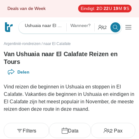
Deals van de Week
Eindigt:
2
D
22
U
19
M
8
S
Ushuaia naar El Calafate
Wanneer?
2
Argentinië-rondreizen
/
naar El Calafate
Van Ushuaia naar El Calafate Reizen en
Tours
Delen
Vind reizen die beginnen in Ushuaia en stoppen in El
Calafate. Vakanties die beginnen in Ushuaia en eindigen in
El Calafate zijn het meest populair in November, de meeste
reizen doen deze route in deze maand.
Filters
Data
2
Pax