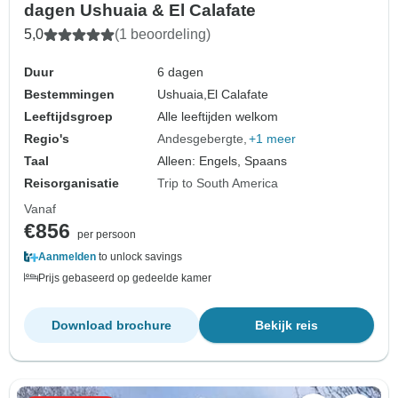
dagen Ushuaia & El Calafate
5,0
(1 beoordeling)
Duur
6 dagen
Bestemmingen
Ushuaia,
El Calafate
Leeftijdsgroep
Alle leeftijden welkom
Regio's
Andesgebergte
+1 meer
Taal
Alleen: Engels, Spaans
Reisorganisatie
Trip to South America
Vanaf
€856
per persoon
Aanmelden
to unlock savings
Prijs gebaseerd op gedeelde kamer
Download brochure
Bekijk reis