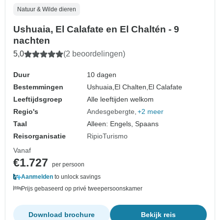
Natuur & Wilde dieren
Ushuaia, El Calafate en El Chaltén - 9
nachten
5,0
(2 beoordelingen)
Duur
10 dagen
Bestemmingen
Ushuaia,
El Chalten,
El Calafate
Leeftijdsgroep
Alle leeftijden welkom
Regio's
Andesgebergte
+2 meer
Taal
Alleen: Engels, Spaans
Reisorganisatie
RipioTurismo
Vanaf
€1.727
per persoon
Aanmelden
to unlock savings
Prijs gebaseerd op privé tweepersoonskamer
Download brochure
Bekijk reis