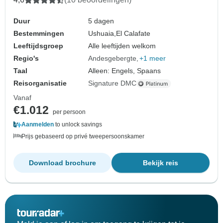
Duur
5 dagen
Bestemmingen
Ushuaia,
El Calafate
Leeftijdsgroep
Alle leeftijden welkom
Regio's
Andesgebergte
+1 meer
Taal
Alleen: Engels, Spaans
Reisorganisatie
Signature DMC
Vanaf
€1.012
per persoon
Aanmelden
to unlock savings
Prijs gebaseerd op privé tweepersoonskamer
Download brochure
Bekijk reis