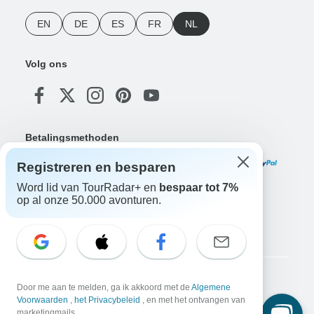
EN
DE
ES
FR
NL
Volg ons
Betalingsmethoden
Registreren en besparen
Word lid van TourRadar+ en
bespaar tot 7%
op al onze 50.000 avonturen.
Download onze app
Copyright © TourRadar. Alle rechten voorbehouden.
Door me aan te melden, ga ik akkoord met de
Algemene
Voorwaarden
,
het Privacybeleid
, en met het ontvangen van
Juridische kennisgeving
Privacybeleid
Cookies
marketingmails.
Algemene voorwaarden