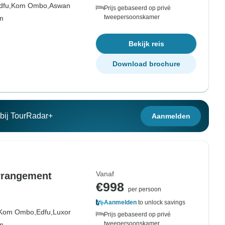
dfu,
Kom Ombo,
Aswan
Prijs gebaseerd op privé
tweepersoonskamer
om
Bekijk reis
Download brochure
n bij TourRadar+
Aanmelden
Vanaf
Arrangement
€998
per persoon
Aanmelden
to unlock savings
Kom Ombo,
Edfu,
Luxor
Prijs gebaseerd op privé
tweepersoonskamer
om