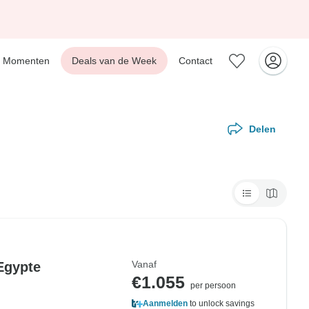
Momenten
Deals van de Week
Contact
Delen
Vanaf
Egypte
€1.055
per persoon
Aanmelden
to unlock savings