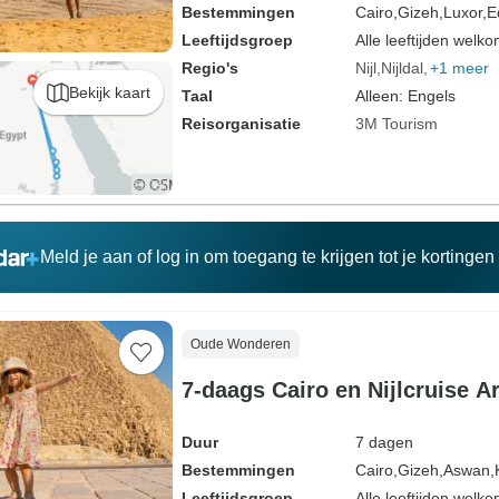
Bestemmingen
Cairo,
Gizeh,
Luxor,
E
Leeftijdsgroep
Alle leeftijden welk
Regio's
Nijl
Nijldal
+1 meer
Bekijk kaart
Taal
Alleen: Engels
Reisorganisatie
3M Tourism
Meld je aan of log in om toegang te krijgen tot je kortinge
Oude Wonderen
7-daags Cairo en Nijlcruise 
Duur
7 dagen
Bestemmingen
Cairo,
Gizeh,
Aswan,
Leeftijdsgroep
Alle leeftijden welk