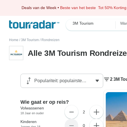
Deals van de Week
•
Beste van het beste
Tot 50% Korting
3M Tourism
Wan
Home
/
3M Tourism
/
Rondreizen
Alle 3M Tourism Rondreiz
2 3M To
Wie gaat er op reis?
Volwassenen
2
18 Jaar en ouder
Kinderen
0
Jonger dan 18