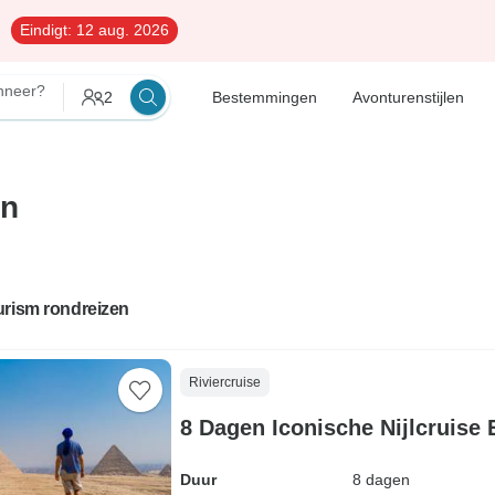
Eindigt:
12 aug. 2026
neer?
2
Bestemmingen
Avonturenstijlen
en
urism rondreizen
Riviercruise
8 Dagen Iconische Nijlcruise 
Duur
8 dagen