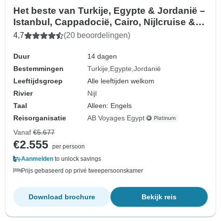
Het beste van Turkije, Egypte & Jordanië –
Istanbul, Cappadocië, Cairo, Nijlcruise &
Petra – incl. alle vluchten
4,7
(20 beoordelingen)
Duur
14 dagen
Bestemmingen
Turkije
Egypte
Jordanië
Leeftijdsgroep
Alle leeftijden welkom
Rivier
Nijl
Taal
Alleen: Engels
Reisorganisatie
AB Voyages Egypt
Vanaf
€5.677
€2.555
per persoon
Aanmelden
to unlock savings
Prijs gebaseerd op privé tweepersoonskamer
Download brochure
Bekijk reis