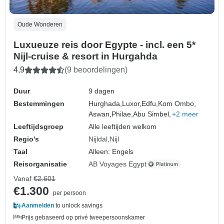
Oude Wonderen
Luxueuze reis door Egypte - incl. een 5*
Nijl-cruise & resort in Hurgahda
4,9
(9 beoordelingen)
Duur
9 dagen
Bestemmingen
Hurghada,
Luxor,
Edfu,
Kom Ombo,
Aswan,
Philae,
Abu Simbel,
+2 meer
Leeftijdsgroep
Alle leeftijden welkom
Regio's
Nijldal
Nijl
Taal
Alleen: Engels
Reisorganisatie
AB Voyages Egypt
Vanaf
€2.601
€1.300
per persoon
Aanmelden
to unlock savings
Prijs gebaseerd op privé tweepersoonskamer