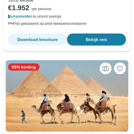
Vanaf
€4.338
€1.952
per persoon
Aanmelden
to unlock savings
Prijs gebaseerd op privé tweepersoonskamer
Download brochure
Bekijk reis
55% korting