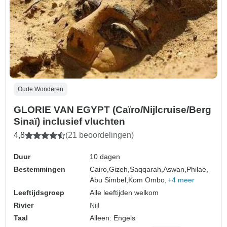
Oude Wonderen
GLORIE VAN EGYPT (Caïro/Nijlcruise/Berg
Sinaï) inclusief vluchten
4,8
(21 beoordelingen)
Duur
10 dagen
Bestemmingen
Cairo,
Gizeh,
Saqqarah,
Aswan,
Philae,
Abu Simbel,
Kom Ombo,
+4 meer
Leeftijdsgroep
Alle leeftijden welkom
Rivier
Nijl
Taal
Alleen: Engels