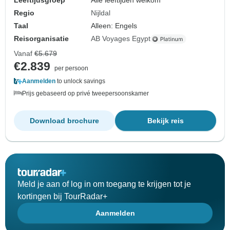
Leeftijdsgroep
Alle leeftijden welkom
Regio
Nijldal
Taal
Alleen: Engels
Reisorganisatie
AB Voyages Egypt
Vanaf
€5.679
€2.839
per persoon
Aanmelden
to unlock savings
Prijs gebaseerd op privé tweepersoonskamer
Download brochure
Bekijk reis
Meld je aan of log in om toegang te krijgen tot je
kortingen bij TourRadar+
Aanmelden