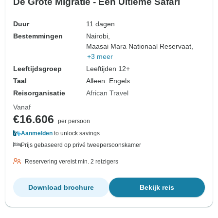
De Grote Migratie - Een Ultieme Safari
Duur
11 dagen
Bestemmingen
Nairobi,
Maasai Mara Nationaal Reservaat,
+3 meer
Leeftijdsgroep
Leeftijden 12+
Taal
Alleen: Engels
Reisorganisatie
African Travel
Vanaf
€16.606
per persoon
Aanmelden
to unlock savings
Prijs gebaseerd op privé tweepersoonskamer
Reservering vereist min. 2 reizigers
Download brochure
Bekijk reis