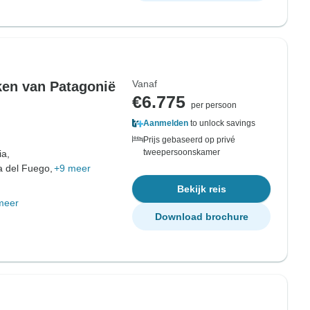
Vanaf
ken van Patagonië
€6.775
per persoon
Aanmelden
to unlock savings
Prijs gebaseerd op privé
tweepersoonskamer
a,
a del Fuego,
+9 meer
Bekijk reis
meer
Download brochure