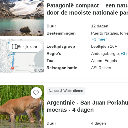
Patagonië compact – een natu
door de mooiste nationale pa
Patagonië – 12 dagen
Duur
12 dagen
Bestemmingen
Puerto Natales,
Torr
+3 meer
Leeftijdsgroep
Leeftijden 16+
Bekijk kaart
Regio's
Andesgebergte
+3 
Taal
Alleen: Engels
Reisorganisatie
ASI Reisen
Natuur & Wilde dieren
Argentinië - San Juan Poriahu
moeras - 4 dagen
Duur
4 dagen