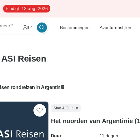
Eindigt:
12 aug. 2026
neer?
2
Bestemmingen
Avonturenstijlen
 ASI Reisen
isen rondreizen in Argentinië
Stad & Cultuur
Het noorden van Argentinië (
Duur
11 dagen