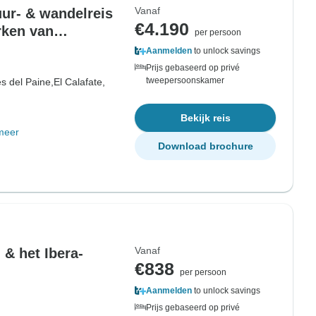
Vanaf
ur- & wandelreis
€4.190
rken van
per persoon
Aanmelden
to unlock savings
Prijs gebaseerd op privé
tweepersoonskamer
es del Paine,
El Calafate,
Bekijk reis
meer
Download brochure
Vanaf
 & het Ibera-
€838
per persoon
Aanmelden
to unlock savings
Prijs gebaseerd op privé