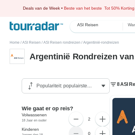
Deals van de Week
•
Beste van het beste
Tot 50% Korting
ASI Reisen
Wan
Home
/
ASI Reisen
/
ASI Reisen rondreizen
/
Argentinië-rondreizen
Argentinië Rondreizen van
8 ASI Re
Wie gaat er op reis?
Volwassenen
2
18 Jaar en ouder
Kinderen
0
Jonger dan 18