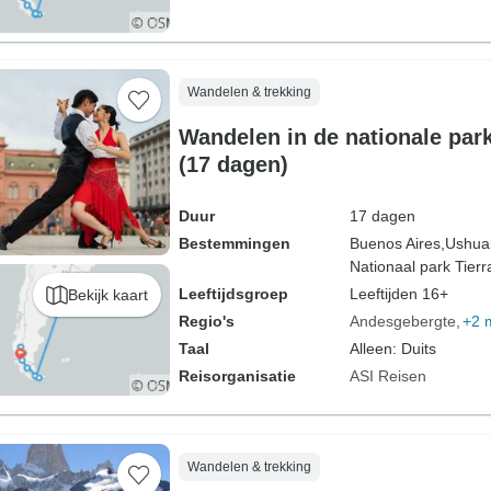
Wandelen & trekking
Wandelen in de nationale par
(17 dagen)
Duur
17 dagen
Bestemmingen
Buenos Aires,
Ushuai
Nationaal park Tierr
Leeftijdsgroep
Leeftijden 16+
Bekijk kaart
Regio's
Andesgebergte
+2 
Taal
Alleen: Duits
Reisorganisatie
ASI Reisen
Wandelen & trekking