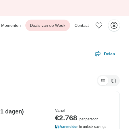
Momenten
Deals van de Week
Contact
Delen
Vanaf
11 dagen)
€2.768
per persoon
Aanmelden
to unlock savings