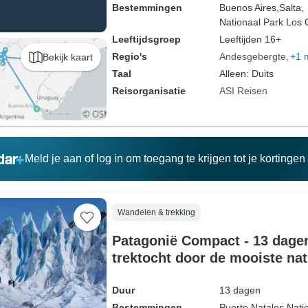
Bestemmingen
Buenos Aires,
Salta,
Nationaal Park Los 
Leeftijdsgroep
Leeftijden 16+
Regio's
Andesgebergte
+1 
Bekijk kaart
Taal
Alleen: Duits
Reisorganisatie
ASI Reisen
Meld je aan of log in om toegang te krijgen tot je kortinge
Wandelen & trekking
Patagonië Compact - 13 dagen
trektocht door de mooiste na
Patagonië (13 dagen)
Duur
13 dagen
Bestemmingen
Puerto Natales,
Nati