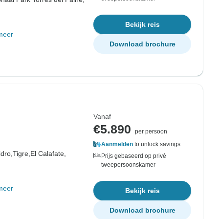
Bekijk reis
meer
Download brochure
Vanaf
€5.890
per persoon
Aanmelden
to unlock savings
idro,
Tigre,
El Calafate,
Prijs gebaseerd op privé
tweepersoonskamer
meer
Bekijk reis
Download brochure