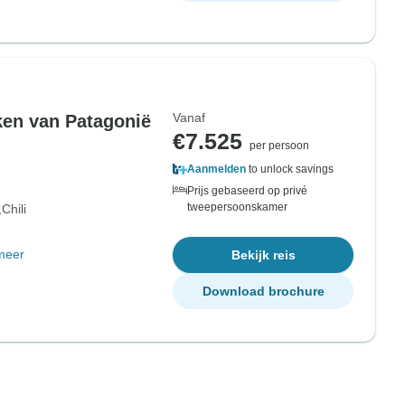
Vanaf
ken van Patagonië
€7.525
per persoon
Aanmelden
to unlock savings
Prijs gebaseerd op privé
tweepersoonskamer
Chili
meer
Bekijk reis
Download brochure