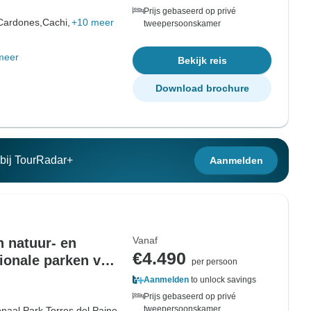
Prijs gebaseerd op privé
Cardones,
Cachi,
+10 meer
tweepersoonskamer
meer
Bekijk reis
Download brochure
n bij TourRadar+
Aanmelden
Vanaf
 natuur- en
€4.490
tionale parken van
per persoon
Aanmelden
to unlock savings
Prijs gebaseerd op privé
tweepersoonskamer
onaal Park Torres del Paine,