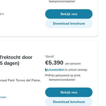
tweepersoonskamer
a's
Bekijk reis
Download brochure
Vanaf
 Trektocht door
€5.390
15 dagen)
per persoon
Aanmelden
to unlock savings
Prijs gebaseerd op privé
tweepersoonskamer
onaal Park Torres del Paine,
Bekijk reis
meer
Download brochure