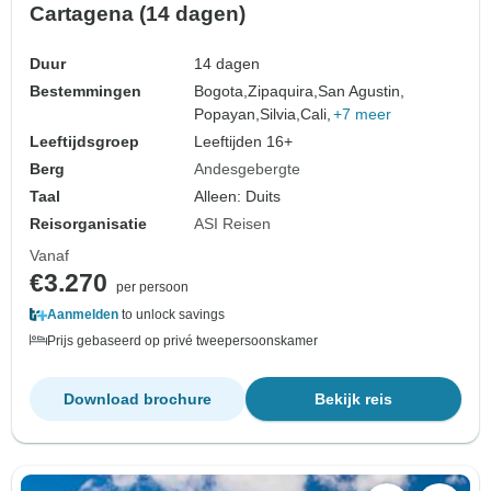
Cartagena (14 dagen)
Duur
14 dagen
Bestemmingen
Bogota,
Zipaquira,
San Agustin,
Popayan,
Silvia,
Cali,
+7 meer
Leeftijdsgroep
Leeftijden 16+
Berg
Andesgebergte
Taal
Alleen: Duits
Reisorganisatie
ASI Reisen
Vanaf
€3.270
per persoon
Aanmelden
to unlock savings
Prijs gebaseerd op privé tweepersoonskamer
Download brochure
Bekijk reis