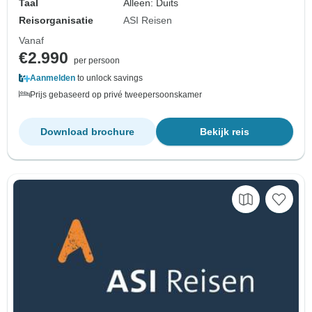
Taal
Alleen: Duits
Reisorganisatie
ASI Reisen
Vanaf
€2.990
per persoon
Aanmelden
to unlock savings
Prijs gebaseerd op privé tweepersoonskamer
Download brochure
Bekijk reis