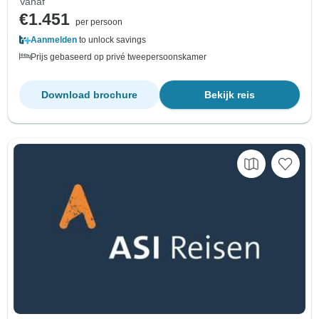
Vanaf
€1.451
per persoon
Aanmelden
to unlock savings
Prijs gebaseerd op privé tweepersoonskamer
Download brochure
Bekijk reis