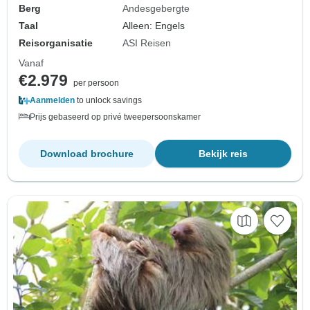
Berg
Andesgebergte
Taal
Alleen: Engels
Reisorganisatie
ASI Reisen
Vanaf
€2.979
per persoon
Aanmelden
to unlock savings
Prijs gebaseerd op privé tweepersoonskamer
Download brochure
Bekijk reis