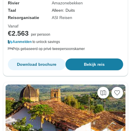
Rivier
Amazonebekken
Taal
Alleen: Duits
Reisorganisatie
ASI Reisen
Vanaf
€2.563
per persoon
Aanmelden
to unlock savings
Prijs gebaseerd op privé tweepersoonskamer
Download brochure
Bekijk reis