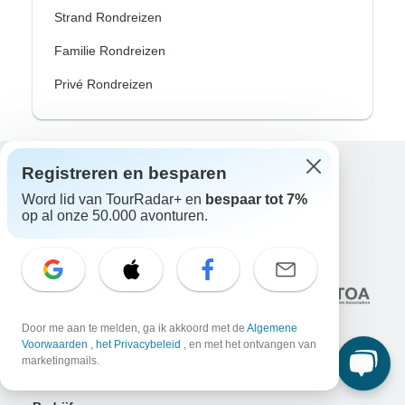
Strand Rondreizen
Familie Rondreizen
Privé Rondreizen
Registreren en besparen
Excellent
Word lid van TourRadar+ en
bespaar tot 7%
10.000+
reviews op
op al onze 50.000 avonturen.
Geassocieerd met
Door me aan te melden, ga ik akkoord met de
Algemene
Voorwaarden
,
het Privacybeleid
, en met het ontvangen van
marketingmails.