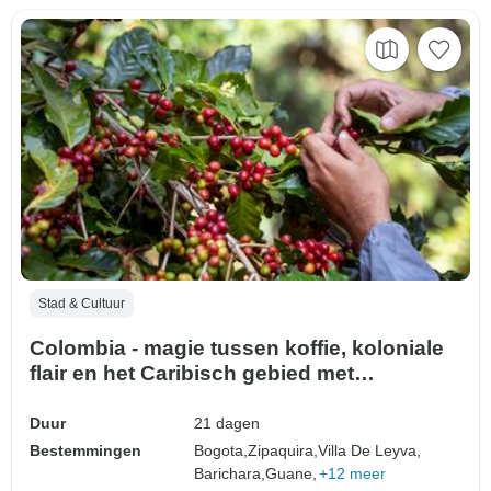
Stad & Cultuur
Colombia - magie tussen koffie, koloniale
flair en het Caribisch gebied met
strandverlenging (21 dagen)
Duur
21 dagen
Bestemmingen
Bogota,
Zipaquira,
Villa De Leyva,
Barichara,
Guane,
+12 meer