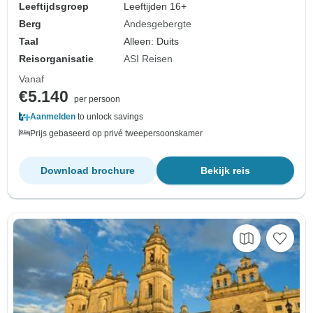
Leeftijdsgroep
Leeftijden 16+
Berg
Andesgebergte
Taal
Alleen: Duits
Reisorganisatie
ASI Reisen
Vanaf
€5.140
per persoon
Aanmelden
to unlock savings
Prijs gebaseerd op privé tweepersoonskamer
Download brochure
Bekijk reis