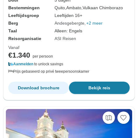
Duur
5 dagen
Bestemmingen
Quito,
Ambato,
Vulkaan Chimborazo
Leeftijdsgroep
Leeftijden 16+
Berg
Andesgebergte
+2 meer
Taal
Alleen: Engels
Reisorganisatie
ASI Reisen
Vanaf
€1.340
per persoon
Aanmelden
to unlock savings
Prijs gebaseerd op privé tweepersoonskamer
Download brochure
Bekijk reis