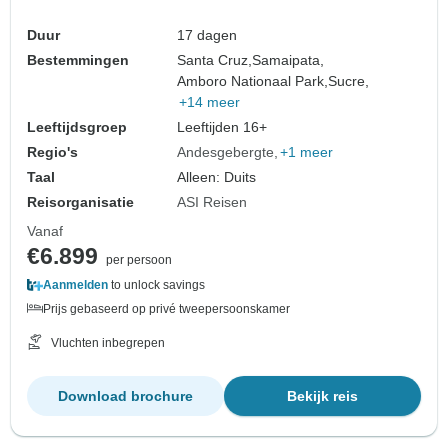
Duur
17 dagen
Bestemmingen
Santa Cruz,
Samaipata,
Amboro Nationaal Park,
Sucre,
+14 meer
Leeftijdsgroep
Leeftijden 16+
Regio's
Andesgebergte
+1 meer
Taal
Alleen: Duits
Reisorganisatie
ASI Reisen
Vanaf
€6.899
per persoon
Aanmelden
to unlock savings
Prijs gebaseerd op privé tweepersoonskamer
Vluchten inbegrepen
Download brochure
Bekijk reis