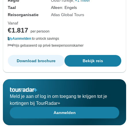
Regio
Oost-Turkije
+1 meer
Taal
Alleen: Engels
Reisorganisatie
Atlas Global Tours
Vanaf
€1.817
per persoon
Aanmelden
to unlock savings
Prijs gebaseerd op privé tweepersoonskamer
Download brochure
Bekijk reis
Meld je aan of log in om toegang te krijgen tot je
kortingen bij TourRadar+
Aanmelden