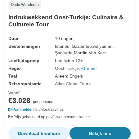
Oude Wonderen
Indrukwekkend Oost-Turkije: Culinaire &
Culturele Tour
Duur
10 dagen
Bestemmingen
Istanbul,
Gaziantep,
Adiyaman,
Şanlıurfa,
Mardin,
Van,
Kars
Leeftijdsgroep
Leeftijden 12+
Regio
Oost-Turkije
+1 meer
Taal
Alleen: Engels
Reisorganisatie
Atlas Global Tours
Vanaf
€3.028
per persoon
Aanmelden
to unlock savings
Prijs gebaseerd op privé tweepersoonskamer
Download brochure
Bekijk reis