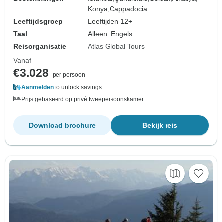
Konya,
Cappadocia
Leeftijdsgroep
Leeftijden 12+
Taal
Alleen: Engels
Reisorganisatie
Atlas Global Tours
Vanaf
€3.028
per persoon
Aanmelden
to unlock savings
Prijs gebaseerd op privé tweepersoonskamer
Download brochure
Bekijk reis