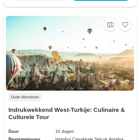
Oude Wonderen
Indrukwekkend West-Turkije: Culinaire &
Culturele Tour
Duur
10 dagen
Bestemmingen
Istanbul,
Çanakkale,
Selcuk,
Antalya,