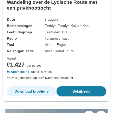
Wandeling over de Lycische Route met
een privéboottocht
Duur
7 dagen
Bestemmingen
Fethiye,
Faralya,
Kalkan,
Kas
Leeftijdsgroep
Leeftijden 12+
Regio
Turquoise Kust
Taal
Alleen: Engels
Reisorganisatie
Atlas Global Tours
Vanaf
€1.427
per persoon
Aanmelden
to unlock savings
Prijs gebaseerd op privé tweepersoonskamer
Download brochure
Bekijk reis