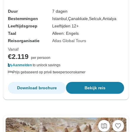
Duur
7 dagen
Bestemmingen
Istanbul,
Çanakkale,
Selcuk,
Antalya
Leeftijdsgroep
Leeftijden 12+
Taal
Alleen: Engels
Reisorganisatie
Atlas Global Tours
Vanaf
€2.119
per persoon
Aanmelden
to unlock savings
Prijs gebaseerd op privé tweepersoonskamer
Download brochure
Bekijk reis