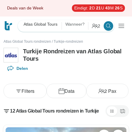
Deals van de Week
Eindigt:
2
D
21
U
43
M
24
S
Atlas Global Tours
Wanneer?
2
Atlas Global Tours rondreizen
/
Turkije-rondreizen
Turkije Rondreizen van Atlas Global
Tours
Delen
Filters
Data
2
Pax
12 Atlas Global Tours rondreizen in Turkije