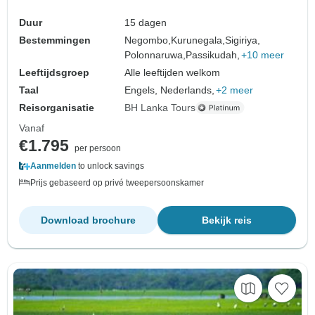
Duur
15 dagen
Bestemmingen
Negombo,
Kurunegala,
Sigiriya,
Polonnaruwa,
Passikudah,
+10 meer
Leeftijdsgroep
Alle leeftijden welkom
Taal
Engels, Nederlands,
+2 meer
Reisorganisatie
BH Lanka Tours
Vanaf
€1.795
per persoon
Aanmelden
to unlock savings
Prijs gebaseerd op privé tweepersoonskamer
Download brochure
Bekijk reis