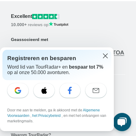
Excellent
10.000+
reviews op
Geassocieerd met
Registreren en besparen
Word lid van TourRadar+ en
bespaar tot 7%
op al onze 50.000 avonturen.
Bedrijf
Over ons
Vacatures
Solliciteer nu!
Door me aan te melden, ga ik akkoord met de
Algemene
Voorwaarden
,
het Privacybeleid
, en met het ontvangen van
Reizigers
marketingmails.
Win een avontuur
Doe nu mee!
Waarom TourRadar?