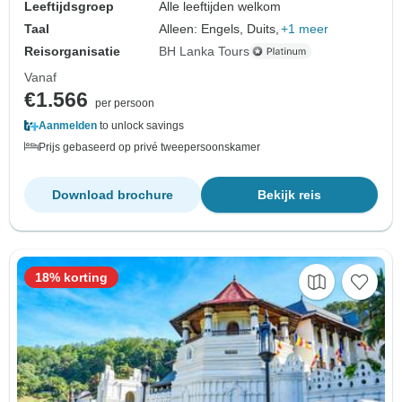
Leeftijdsgroep
Alle leeftijden welkom
Taal
Alleen: Engels, Duits,
+1 meer
Reisorganisatie
BH Lanka Tours
Vanaf
€1.566
per persoon
Aanmelden
to unlock savings
Prijs gebaseerd op privé tweepersoonskamer
Download brochure
Bekijk reis
18% korting