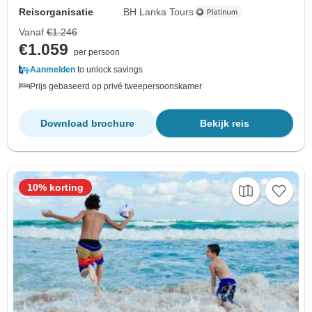
Reisorganisatie
BH Lanka Tours
Vanaf
€1.246
€1.059
per persoon
Aanmelden
to unlock savings
Prijs gebaseerd op privé tweepersoonskamer
Download brochure
Bekijk reis
10% korting