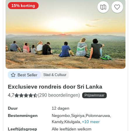
15% korting
Best Seller
Stad & Cultuur
Exclusieve rondreis door Sri Lanka
4,7
(290 beoordelingen)
Prijswinnaar
Duur
12 dagen
Bestemmingen
Negombo,
Sigiriya,
Polonnaruwa,
Kandy,
Kitulgala,
+10 meer
Leeftijdsgroep
Alle leeftijden welkom