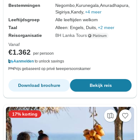
Bestemmingen
Negombo,
Kurunegala,
Anuradhapura,
Sigiriya,
Kandy,
+4 meer
Leeftijdsgroep
Alle leeftijden welkom
Taal
Alleen: Engels, Duits,
+2 meer
Reisorganisatie
BH Lanka Tours
Vanaf
€1.362
per persoon
Aanmelden
to unlock savings
Prijs gebaseerd op privé tweepersoonskamer
Download brochure
Bekijk reis
17% korting