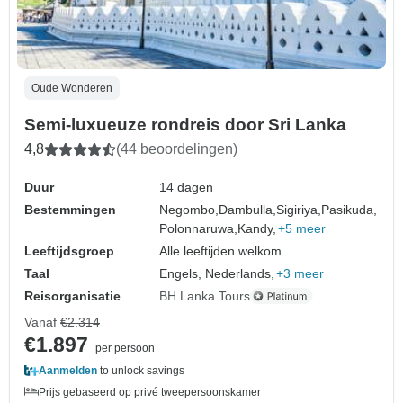
Oude Wonderen
Semi-luxueuze rondreis door Sri Lanka
4,8
(44 beoordelingen)
Duur
14 dagen
Bestemmingen
Negombo,
Dambulla,
Sigiriya,
Pasikuda,
Polonnaruwa,
Kandy,
+5 meer
Leeftijdsgroep
Alle leeftijden welkom
Taal
Engels, Nederlands,
+3 meer
Reisorganisatie
BH Lanka Tours
Vanaf
€2.314
€1.897
per persoon
Aanmelden
to unlock savings
Prijs gebaseerd op privé tweepersoonskamer