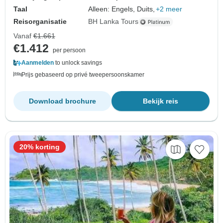
Taal
Alleen: Engels, Duits,
+2 meer
Reisorganisatie
BH Lanka Tours
Vanaf
€1.661
€1.412
per persoon
Aanmelden
to unlock savings
Prijs gebaseerd op privé tweepersoonskamer
Download brochure
Bekijk reis
20% korting