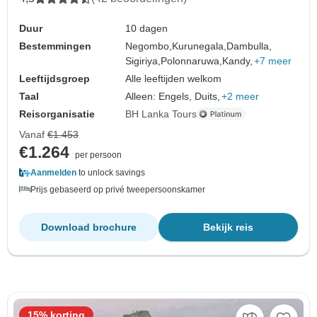
Duur
10 dagen
Bestemmingen
Negombo,
Kurunegala,
Dambulla,
Sigiriya,
Polonnaruwa,
Kandy,
+7 meer
Leeftijdsgroep
Alle leeftijden welkom
Taal
Alleen: Engels, Duits,
+2 meer
Reisorganisatie
BH Lanka Tours
Vanaf
€1.453
€1.264
per persoon
Aanmelden
to unlock savings
Prijs gebaseerd op privé tweepersoonskamer
Download brochure
Bekijk reis
15% korting