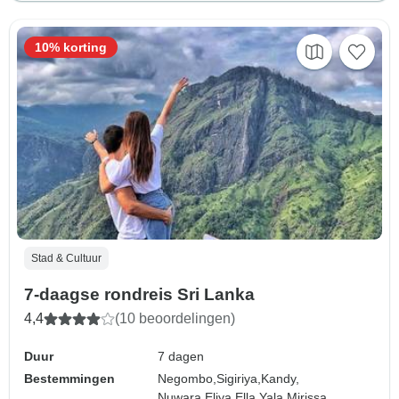
10% korting
Stad & Cultuur
7-daagse rondreis Sri Lanka
4,4
(10 beoordelingen)
Duur
7 dagen
Bestemmingen
Negombo,
Sigiriya,
Kandy,
Nuwara Eliya,
Ella,
Yala,
Mirissa,