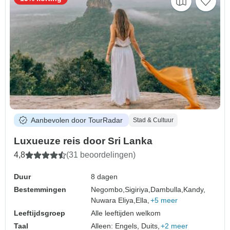
Aanbevolen door TourRadar
Stad & Cultuur
Luxueuze reis door Sri Lanka
4,8
(31 beoordelingen)
Duur
8 dagen
Bestemmingen
Negombo,
Sigiriya,
Dambulla,
Kandy,
Nuwara Eliya,
Ella,
+5 meer
Leeftijdsgroep
Alle leeftijden welkom
Taal
Alleen: Engels, Duits,
+2 meer