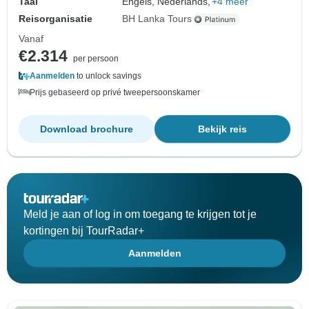
Taal
Engels, Nederlands,
+4 meer
Reisorganisatie
BH Lanka Tours
Vanaf
€2.314
per persoon
Aanmelden
to unlock savings
Prijs gebaseerd op privé tweepersoonskamer
Download brochure
Bekijk reis
Meld je aan of log in om toegang te krijgen tot je
kortingen bij TourRadar+
Aanmelden