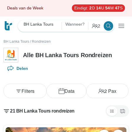
Deals van de Week
Eindigt:
2
D
14
U
54
M
45
S
BH Lanka Tours
Wanneer?
2
BH Lanka Tours
/
Rondreizen
Alle BH Lanka Tours Rondreizen
Delen
Filters
Data
2
Pax
21 BH Lanka Tours rondreizen