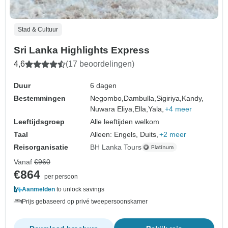
Stad & Cultuur
Sri Lanka Highlights Express
4,6
(17 beoordelingen)
Duur
6 dagen
Bestemmingen
Negombo,
Dambulla,
Sigiriya,
Kandy,
Nuwara Eliya,
Ella,
Yala,
+4 meer
Leeftijdsgroep
Alle leeftijden welkom
Taal
Alleen: Engels, Duits,
+2 meer
Reisorganisatie
BH Lanka Tours
Vanaf
€960
€864
per persoon
Aanmelden
to unlock savings
Prijs gebaseerd op privé tweepersoonskamer