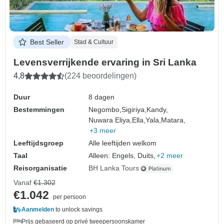
Best Seller
Stad & Cultuur
Levensverrijkende ervaring in Sri Lanka
4,8
(224 beoordelingen)
Duur
8 dagen
Bestemmingen
Negombo,
Sigiriya,
Kandy,
Nuwara Eliya,
Ella,
Yala,
Matara,
+3 meer
Leeftijdsgroep
Alle leeftijden welkom
Taal
Alleen: Engels, Duits,
+2 meer
Reisorganisatie
BH Lanka Tours
Vanaf
€1.302
€1.042
per persoon
Aanmelden
to unlock savings
Prijs gebaseerd op privé tweepersoonskamer