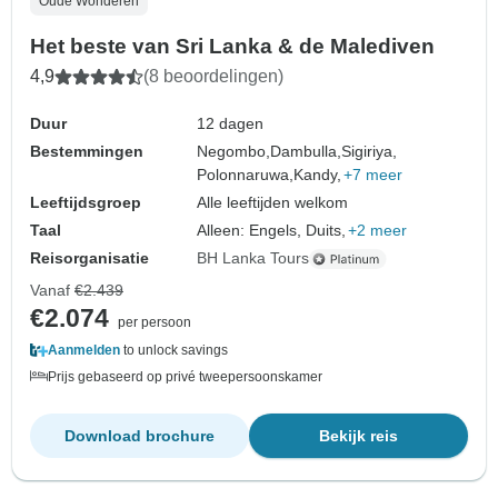
Oude Wonderen
Het beste van Sri Lanka & de Malediven
4,9
(8 beoordelingen)
Duur
12 dagen
Bestemmingen
Negombo,
Dambulla,
Sigiriya,
Polonnaruwa,
Kandy,
+7 meer
Leeftijdsgroep
Alle leeftijden welkom
Taal
Alleen: Engels, Duits,
+2 meer
Reisorganisatie
BH Lanka Tours
Vanaf
€2.439
€2.074
per persoon
Aanmelden
to unlock savings
Prijs gebaseerd op privé tweepersoonskamer
Download brochure
Bekijk reis