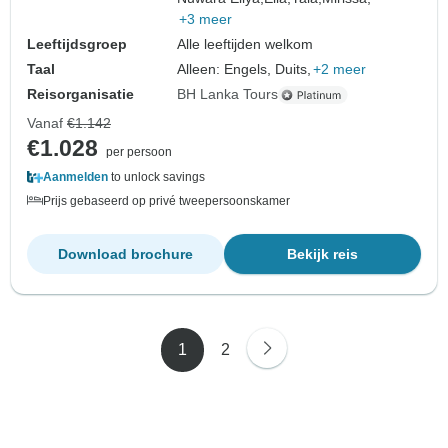
+3 meer
Leeftijdsgroep
Alle leeftijden welkom
Taal
Alleen: Engels, Duits,
+2 meer
Reisorganisatie
BH Lanka Tours
Vanaf
€1.142
€1.028
per persoon
Aanmelden
to unlock savings
Prijs gebaseerd op privé tweepersoonskamer
Download brochure
Bekijk reis
1
2