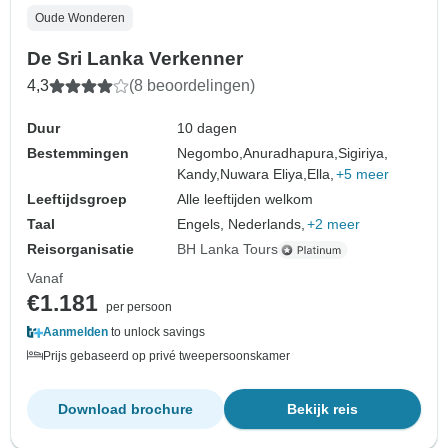
Oude Wonderen
De Sri Lanka Verkenner
4,3
(8 beoordelingen)
Duur
10 dagen
Bestemmingen
Negombo,
Anuradhapura,
Sigiriya,
Kandy,
Nuwara Eliya,
Ella,
+5 meer
Leeftijdsgroep
Alle leeftijden welkom
Taal
Engels, Nederlands,
+2 meer
Reisorganisatie
BH Lanka Tours
Vanaf
€1.181
per persoon
Aanmelden
to unlock savings
Prijs gebaseerd op privé tweepersoonskamer
Download brochure
Bekijk reis