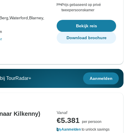
Prijs gebaseerd op privé
tweepersoonskamer
Berg,
Waterford,
Blarney,
Bekijk reis
om
Download brochure
r
n bij TourRadar+
Aanmelden
Vanaf
 naar Kilkenny)
€5.381
per persoon
Aanmelden
to unlock savings