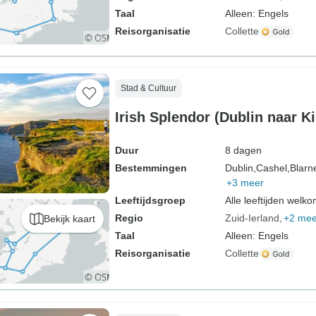
Taal
Alleen: Engels
Reisorganisatie
Collette
Stad & Cultuur
Irish Splendor (Dublin naar K
Duur
8 dagen
Bestemmingen
Dublin,
Cashel,
Blarn
+3 meer
Leeftijdsgroep
Alle leeftijden welk
Regio
Zuid-Ierland
+2 mee
Bekijk kaart
Taal
Alleen: Engels
Reisorganisatie
Collette