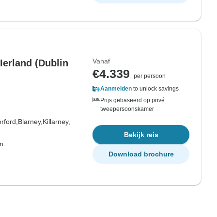
Vanaf
Ierland (Dublin
€4.339
per persoon
Aanmelden
to unlock savings
Prijs gebaseerd op privé
tweepersoonskamer
rford,
Blarney,
Killarney,
Bekijk reis
om
Download brochure