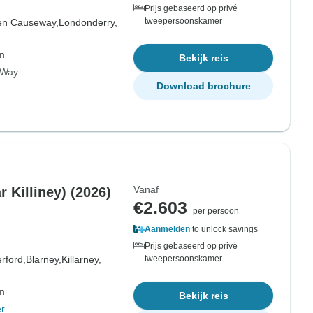
Prijs gebaseerd op privé
tweepersoonskamer
en Causeway,
Londonderry,
om
Bekijk reis
c Way
Download brochure
Vanaf
r Killiney) (2026)
€2.603
per persoon
Aanmelden
to unlock savings
Prijs gebaseerd op privé
rford,
Blarney,
Killarney,
tweepersoonskamer
om
Bekijk reis
r