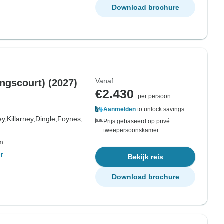
Download brochure
Vanaf
ingscourt) (2027)
€2.430
per persoon
Aanmelden
to unlock savings
ey,
Killarney,
Dingle,
Foynes,
Prijs gebaseerd op privé
tweepersoonskamer
om
r
Bekijk reis
Download brochure