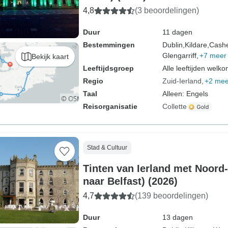
4,8
(3 beoordelingen)
Duur
11 dagen
Bestemmingen
Dublin,
Kildare,
Cashe
Glengarriff,
+7 meer
Bekijk kaart
Leeftijdsgroep
Alle leeftijden welk
Regio
Zuid-Ierland
+2 mee
Taal
Alleen: Engels
Reisorganisatie
Collette
Stad & Cultuur
Tinten van Ierland met Noord-
naar Belfast) (2026)
4,7
(139 beoordelingen)
Duur
13 dagen