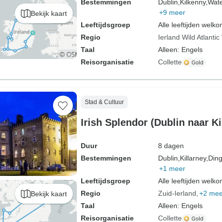
Bestemmingen
Dublin,
Kilkenny,
Wate
+9 meer
Bekijk kaart
Leeftijdsgroep
Alle leeftijden welk
Regio
Ierland Wild Atlanti
Taal
Alleen: Engels
Reisorganisatie
Collette
Stad & Cultuur
Irish Splendor (Dublin naar K
Duur
8 dagen
Bestemmingen
Dublin,
Killarney,
Ding
+1 meer
Leeftijdsgroep
Alle leeftijden welk
Regio
Zuid-Ierland
+2 mee
Bekijk kaart
Taal
Alleen: Engels
Reisorganisatie
Collette