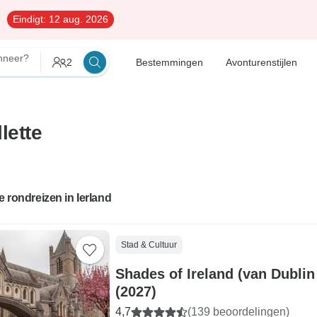
Eindigt:
12 aug. 2026
neer?
2
Bestemmingen
Avonturenstijlen
lette
te rondreizen in Ierland
Stad & Cultuur
Shades of Ireland (van Dublin naar Killiney)
(2027)
4,7
(139 beoordelingen)