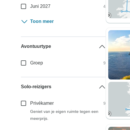
Juni 2027
4
Toon meer
Avontuurtype
Groep
9
Solo-reizigers
Privékamer
9
Geniet van je eigen ruimte tegen een
meerprijs.