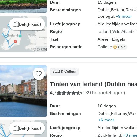
Duur
15 dagen
Bestemmingen
Dublin,
Belfast,
Reuz
Donegal,
+9 meer
Leeftijdsgroep
Alle leeftijden welk
Bekijk kaart
Regio
Ierland Wild Atlanti
Taal
Alleen: Engels
Reisorganisatie
Collette
Stad & Cultuur
Tinten van Ierland (Dublin naa
4,7
(139 beoordelingen)
Duur
10 dagen
Bestemmingen
Dublin,
Kilkenny,
Wate
+6 meer
Leeftijdsgroep
Alle leeftijden welk
Bekijk kaart
Regio
Zuid-Ierland
+3 mee