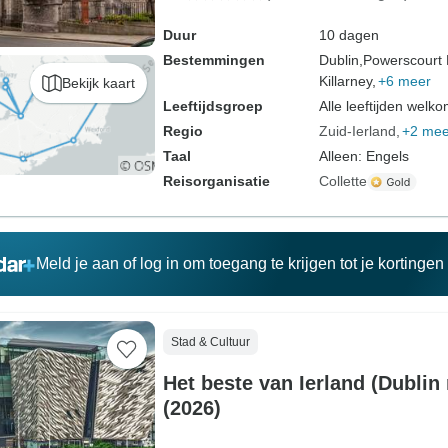
Duur
10 dagen
Bestemmingen
Dublin,
Powerscourt 
Killarney,
+6 meer
Bekijk kaart
Leeftijdsgroep
Alle leeftijden welk
Regio
Zuid-Ierland
+2 mee
Taal
Alleen: Engels
Reisorganisatie
Collette
Meld je aan of log in om toegang te krijgen tot je kortinge
Stad & Cultuur
Het beste van Ierland (Dublin
(2026)