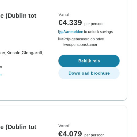
Vanaf
e (Dublin tot
€4.339
per persoon
Aanmelden
to unlock savings
Prijs gebaseerd op privé
tweepersoonskamer
ton,
Kinsale,
Glengarriff,
Bekijk reis
om
Download brochure
r
Vanaf
e (Dublin tot
€4.079
per persoon