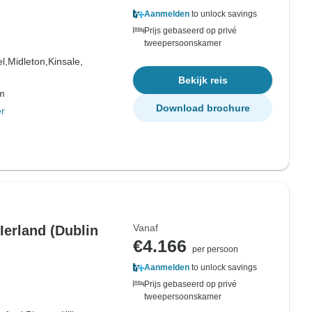
Aanmelden
to unlock savings
Prijs gebaseerd op privé
tweepersoonskamer
l,
Midleton,
Kinsale,
Bekijk reis
om
Download brochure
r
Vanaf
Ierland (Dublin
€4.166
per persoon
Aanmelden
to unlock savings
Prijs gebaseerd op privé
tweepersoonskamer