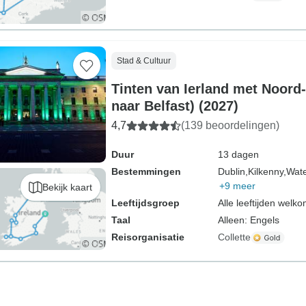
Stad & Cultuur
Tinten van Ierland met Noord-
naar Belfast) (2027)
4,7
(139 beoordelingen)
Duur
13 dagen
Bestemmingen
Dublin,
Kilkenny,
Wate
+9 meer
Bekijk kaart
Leeftijdsgroep
Alle leeftijden welk
Taal
Alleen: Engels
Reisorganisatie
Collette