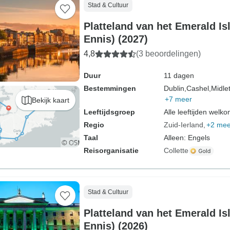
Stad & Cultuur
Platteland van het Emerald Isl
Ennis) (2027)
4,8
(3 beoordelingen)
Duur
11 dagen
Bestemmingen
Dublin,
Cashel,
Midle
+7 meer
Bekijk kaart
Leeftijdsgroep
Alle leeftijden welk
Regio
Zuid-Ierland
+2 mee
Taal
Alleen: Engels
Reisorganisatie
Collette
Stad & Cultuur
Platteland van het Emerald Isl
Ennis) (2026)