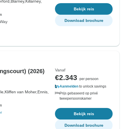
rford,
Blarney,
Killarney,
Bekijk reis
om
Download brochure
c Way
Vanaf
ingscourt) (2026)
€2.343
per persoon
Aanmelden
to unlock savings
le,
Kliffen van Moher,
Ennis,
Prijs gebaseerd op privé
tweepersoonskamer
om
r
Bekijk reis
Download brochure