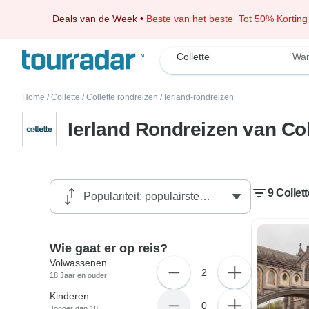
Deals van de Week
•
Beste van het beste
Tot 50% Korting
Collette
Wan
Home
/
Collette
/
Collette rondreizen
/
Ierland-rondreizen
Ierland Rondreizen van Col
9 Collet
Wie gaat er op reis?
Volwassenen
2
18 Jaar en ouder
Kinderen
0
Jonger dan 18