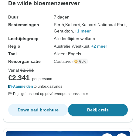
De wilde bloemenzwerver
Duur
7 dagen
Bestemmingen
Perth,
Kalbarri,
Kalbarri Nationaal Park,
Geraldton,
+1 meer
Leeftijdsgroep
Alle leeftijden welkom
Regio
Australië Westkust
+2 meer
Taal
Alleen: Engels
Reisorganisatie
Costsaver
Vanaf
€2.601
€2.341
per persoon
Aanmelden
to unlock savings
Prijs gebaseerd op privé tweepersoonskamer
Download brochure
Bekijk reis