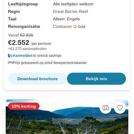
Leeftijdsgroep
Alle leeftijden welkom
Regio
Great Barrier Reef
Taal
Alleen: Engels
Reisorganisatie
Costsaver
Vanaf
€2.836
€2.552
per persoon
+€1.270 aanloopkosten
Aanmelden
to unlock savings
Prijs gebaseerd op privé tweepersoonskamer
Download brochure
Bekijk reis
10% korting