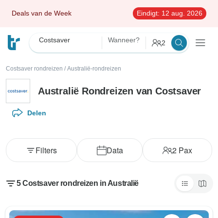
Deals van de Week
Eindigt:
12 aug. 2026
Costsaver
Wanneer?
2
Costsaver rondreizen
/
Australië-rondreizen
Australië Rondreizen van Costsaver
Delen
Filters
Data
2
Pax
5 Costsaver rondreizen in Australië