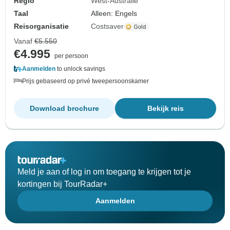
Regio
West-Australië
Taal
Alleen: Engels
Reisorganisatie
Costsaver
Vanaf
€5.550
€4.995
per persoon
Aanmelden
to unlock savings
Prijs gebaseerd op privé tweepersoonskamer
Download brochure
Bekijk reis
Meld je aan of log in om toegang te krijgen tot je
kortingen bij TourRadar+
Aanmelden