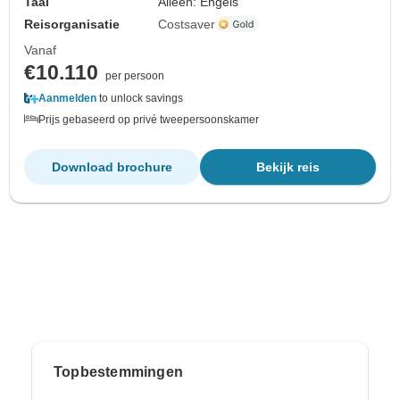
Taal
Alleen: Engels
Reisorganisatie
Costsaver
Vanaf
€10.110
per persoon
Aanmelden
to unlock savings
Prijs gebaseerd op privé tweepersoonskamer
Download brochure
Bekijk reis
Topbestemmingen