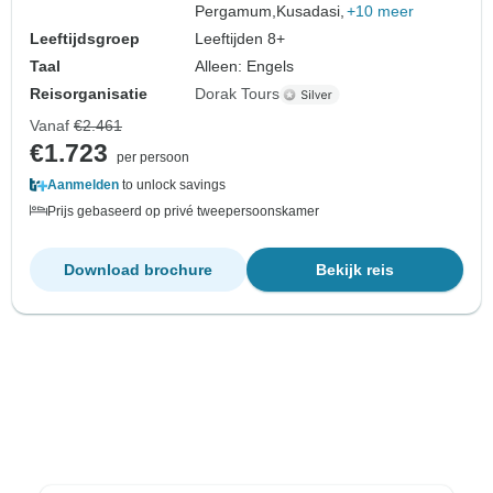
Pergamum,
Kusadasi,
+10 meer
Leeftijdsgroep
Leeftijden 8+
Taal
Alleen: Engels
Reisorganisatie
Dorak Tours
Vanaf
€2.461
€1.723
per persoon
Aanmelden
to unlock savings
Prijs gebaseerd op privé tweepersoonskamer
Download brochure
Bekijk reis