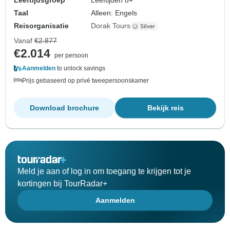
Leeftijdsgroep
Leeftijden 8+
Taal
Alleen: Engels
Reisorganisatie
Dorak Tours
Vanaf
€2.877
€2.014
per persoon
Aanmelden
to unlock savings
Prijs gebaseerd op privé tweepersoonskamer
Download brochure
Bekijk reis
Meld je aan of log in om toegang te krijgen tot je
kortingen bij TourRadar+
Aanmelden