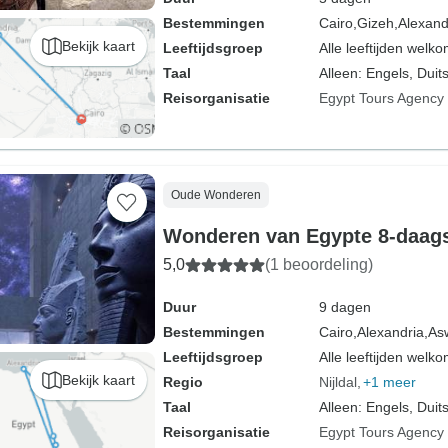
Bestemmingen
Cairo,
Gizeh,
Alexand
Bekijk kaart
Leeftijdsgroep
Alle leeftijden welk
Taal
Alleen: Engels, Duits
Reisorganisatie
Egypt Tours Agency
Oude Wonderen
Wonderen van Egypte 8-daags
5,0
(1 beoordeling)
Duur
9 dagen
Bestemmingen
Cairo,
Alexandria,
As
Leeftijdsgroep
Alle leeftijden welk
Bekijk kaart
Regio
Nijldal
+1 meer
Taal
Alleen: Engels, Duits
Reisorganisatie
Egypt Tours Agency