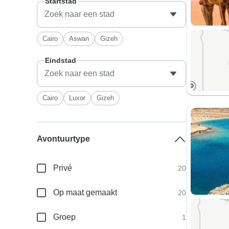
Startstad
Cairo
Aswan
Gizeh
Eindstad
Cairo
Luxor
Gizeh
Avontuurtype
Privé
20
Op maat gemaakt
20
Groep
1