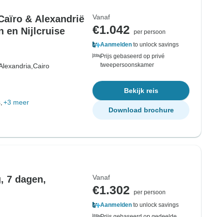
Vanaf
Caïro & Alexandrië
€1.042
 en Nijlcruise
per persoon
Aanmelden
to unlock savings
Prijs gebaseerd op privé
tweepersoonskamer
Alexandria,
Cairo
Bekijk reis
,
+3 meer
Download brochure
Vanaf
, 7 dagen,
€1.302
per persoon
Aanmelden
to unlock savings
Prijs gebaseerd op gedeelde