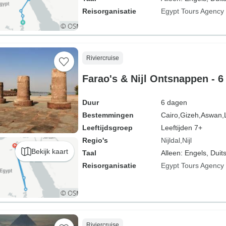
Reisorganisatie
Egypt Tours Agency
Riviercruise
Farao's & Nijl Ontsnappen - 
Duur
6 dagen
Bestemmingen
Cairo,
Gizeh,
Aswan,
Leeftijdsgroep
Leeftijden 7+
Regio's
Nijldal
Nijl
Bekijk kaart
Taal
Alleen: Engels, Duits
Reisorganisatie
Egypt Tours Agency
Riviercruise