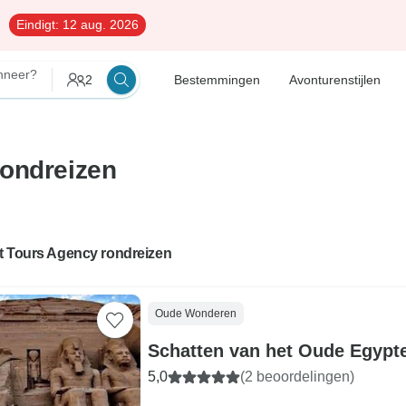
Eindigt:
12 aug. 2026
neer?
2
Bestemmingen
Avonturenstijlen
Rondreizen
t Tours Agency rondreizen
Oude Wonderen
Schatten van het Oude Egypte
5,0
(2 beoordelingen)