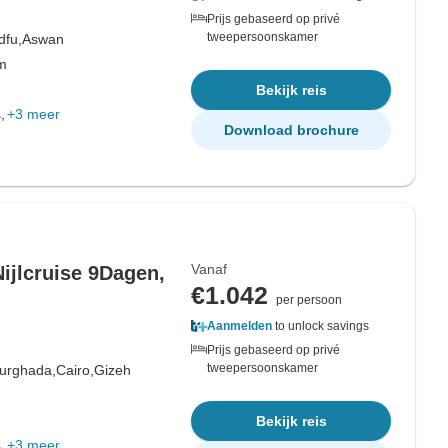
Prijs gebaseerd op privé
tweepersoonskamer
dfu,
Aswan
om
Bekijk reis
,
+3 meer
Download brochure
Vanaf
ijlcruise 9Dagen,
€1.042
per persoon
Aanmelden
to unlock savings
Prijs gebaseerd op privé
tweepersoonskamer
urghada,
Cairo,
Gizeh
Bekijk reis
,
+3 meer