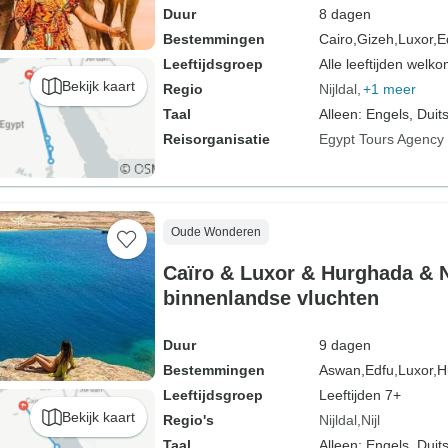
Duur
8 dagen
Bestemmingen
Cairo,
Gizeh,
Luxor,
E
Leeftijdsgroep
Alle leeftijden welk
Bekijk kaart
Regio
Nijldal
+1 meer
Taal
Alleen: Engels, Duits
Reisorganisatie
Egypt Tours Agency
Oude Wonderen
Caïro & Luxor & Hurghada & N
binnenlandse vluchten
Duur
9 dagen
Bestemmingen
Aswan,
Edfu,
Luxor,
H
Leeftijdsgroep
Leeftijden 7+
Bekijk kaart
Regio's
Nijldal
Nijl
Taal
Alleen: Engels, Duits