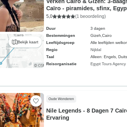
Verken Caïro & Gizeh: 3-daag
Caïro - piramides, sfinx, Eg
Nijl Dinner Cruises
5,0
(1 beoordeling)
Duur
3 dagen
Bestemmingen
Gizeh,
Cairo
Bekijk kaart
Leeftijdsgroep
Alle leeftijden welk
Regio
Nijldal
Taal
Alleen: Engels, Duits
Reisorganisatie
Egypt Tours Agency
Oude Wonderen
Nile Legends - 8 Dagen 7 Caï
Ervaring