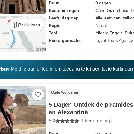
Duur
9 dagen
Bestemmingen
Cairo,
Gizeh,
Luxor,
E
Leeftijdsgroep
Alle leeftijden welk
Bekijk kaart
Regio
Nijldal
Taal
Alleen: Engels, Duits
Reisorganisatie
Egypt Tours Agency
Meld je aan of log in om toegang te krijgen tot je kortinge
Oude Wonderen
5 Dagen Ontdek de piramides 
en Alexandrië
5,0
(1 beoordeling)
Duur
5 dagen