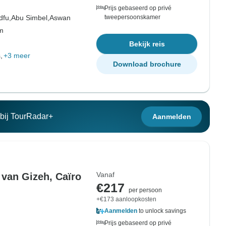
Prijs gebaseerd op privé
dfu,
Abu Simbel,
Aswan
tweepersoonskamer
om
Bekijk reis
,
+3 meer
Download brochure
n bij TourRadar+
Aanmelden
Vanaf
van Gizeh, Caïro
€217
per persoon
+€173 aanloopkosten
Aanmelden
to unlock savings
Prijs gebaseerd op privé