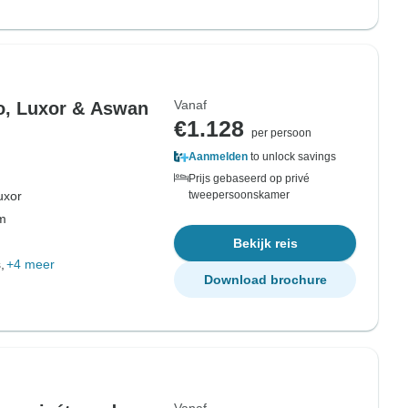
Vanaf
o, Luxor & Aswan
€1.128
per persoon
Aanmelden
to unlock savings
Prijs gebaseerd op privé
uxor
tweepersoonskamer
om
Bekijk reis
,
+4 meer
Download brochure