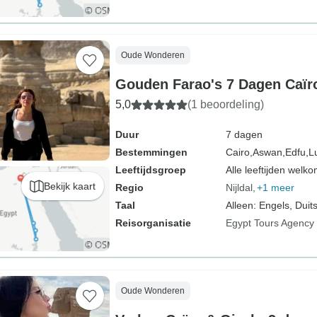
Oude Wonderen
Gouden Farao's 7 Dagen Caïr
5,0
(1 beoordeling)
Duur
7 dagen
Bestemmingen
Cairo,
Aswan,
Edfu,
L
Leeftijdsgroep
Alle leeftijden welk
Bekijk kaart
Regio
Nijldal
+1 meer
Taal
Alleen: Engels, Duits
Reisorganisatie
Egypt Tours Agency
Oude Wonderen