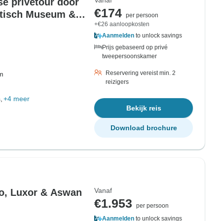
Vanaf
se privétour door
€174
yptisch Museum &
per persoon
+€26 aanloopkosten
Aanmelden
to unlock savings
Prijs gebaseerd op privé
tweepersoonskamer
Reservering vereist min. 2
om
reizigers
,
+4 meer
Bekijk reis
Download brochure
Vanaf
ro, Luxor & Aswan
€1.953
per persoon
Aanmelden
to unlock savings