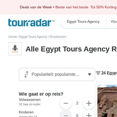
Deals van de Week
•
Beste van het beste
Tot 50% Korting
Egypt Tours Agency
Wan
Home
/
Egypt Tours Agency
/
Rondreizen
Alle Egypt Tours Agency 
24 Egyp
Wie gaat er op reis?
Volwassenen
2
18 Jaar en ouder
Kinderen
0
Jonger dan 18