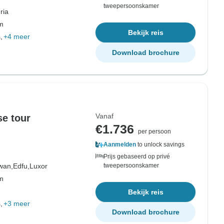
tweepersoonskamer
ria
om
Bekijk reis
,
+4 meer
Download brochure
Vanaf
e tour
€1.736
per persoon
Aanmelden
to unlock savings
Prijs gebaseerd op privé
wan,
Edfu,
Luxor
tweepersoonskamer
om
Bekijk reis
,
+3 meer
Download brochure