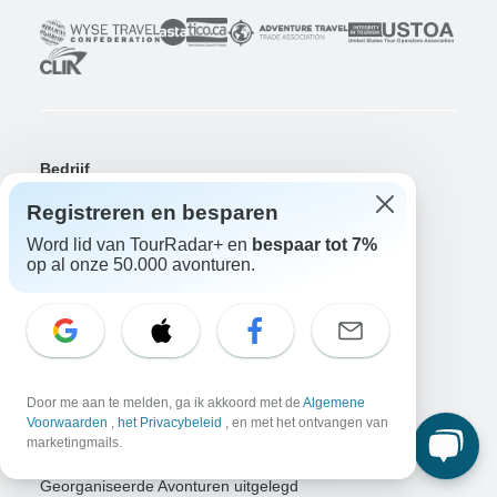
Bedrijf
Over ons
Registreren en besparen
Vacatures
Solliciteer nu!
Word lid van TourRadar+ en
bespaar tot 7%
op al onze 50.000 avonturen.
Reizigers
Win een avontuur
Doe nu mee!
Waarom TourRadar?
Na je boeking
Annuleringsvoorwaarden
Door me aan te melden, ga ik akkoord met de
Algemene
Community
Voorwaarden
,
het Privacybeleid
, en met het ontvangen van
marketingmails.
Platform voor Georganiseerde Avonturen
Georganiseerde Avonturen uitgelegd