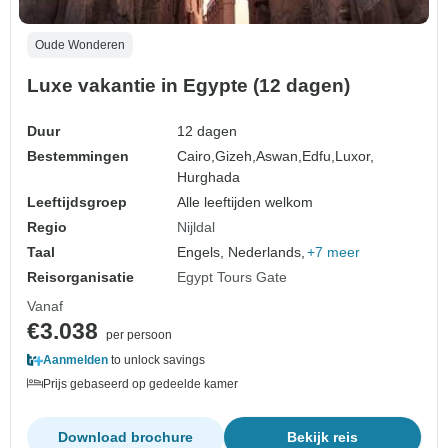
Oude Wonderen
Luxe vakantie in Egypte (12 dagen)
Duur
12 dagen
Bestemmingen
Cairo,
Gizeh,
Aswan,
Edfu,
Luxor,
Hurghada
Leeftijdsgroep
Alle leeftijden welkom
Regio
Nijldal
Taal
Engels, Nederlands,
+7 meer
Reisorganisatie
Egypt Tours Gate
Vanaf
€3.038
per persoon
Aanmelden
to unlock savings
Prijs gebaseerd op gedeelde kamer
Download brochure
Bekijk reis