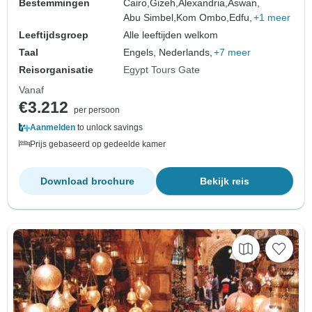
Bestemmingen
Cairo,
Gizeh,
Alexandria,
Aswan,
Abu Simbel,
Kom Ombo,
Edfu,
+1 meer
Leeftijdsgroep
Alle leeftijden welkom
Taal
Engels, Nederlands,
+7 meer
Reisorganisatie
Egypt Tours Gate
Vanaf
€3.212
per persoon
Aanmelden
to unlock savings
Prijs gebaseerd op gedeelde kamer
Download brochure
Bekijk reis