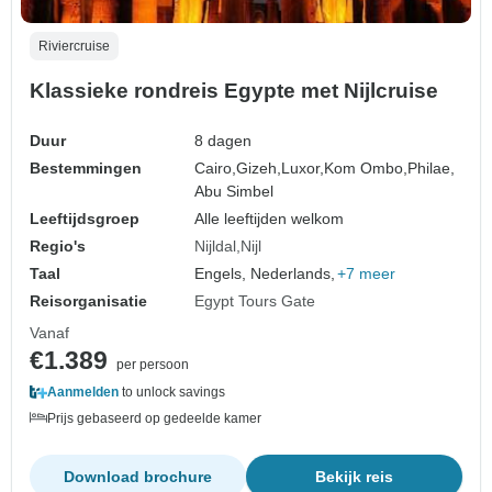
Riviercruise
Klassieke rondreis Egypte met Nijlcruise
Duur
8 dagen
Bestemmingen
Cairo,
Gizeh,
Luxor,
Kom Ombo,
Philae,
Abu Simbel
Leeftijdsgroep
Alle leeftijden welkom
Regio's
Nijldal
Nijl
Taal
Engels, Nederlands,
+7 meer
Reisorganisatie
Egypt Tours Gate
Vanaf
€1.389
per persoon
Aanmelden
to unlock savings
Prijs gebaseerd op gedeelde kamer
Download brochure
Bekijk reis