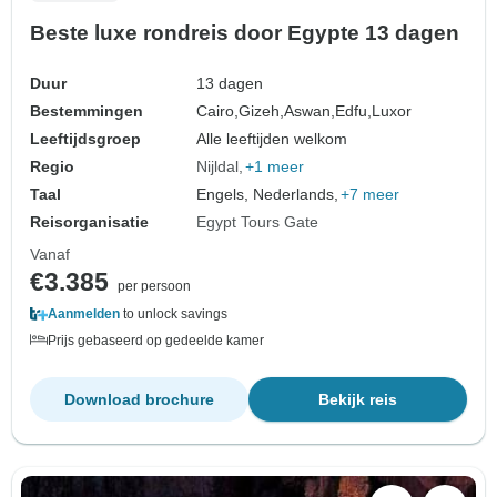
Beste luxe rondreis door Egypte 13 dagen
Duur
13 dagen
Bestemmingen
Cairo,
Gizeh,
Aswan,
Edfu,
Luxor
Leeftijdsgroep
Alle leeftijden welkom
Regio
Nijldal
+1 meer
Taal
Engels, Nederlands,
+7 meer
Reisorganisatie
Egypt Tours Gate
Vanaf
€3.385
per persoon
Aanmelden
to unlock savings
Prijs gebaseerd op gedeelde kamer
Download brochure
Bekijk reis