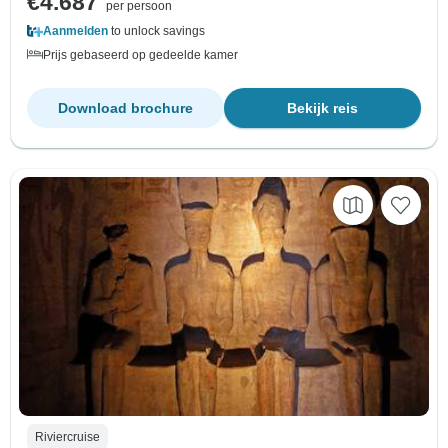
€4.687
per persoon
Aanmelden
to unlock savings
Prijs gebaseerd op gedeelde kamer
Download brochure
Bekijk reis
Riviercruise