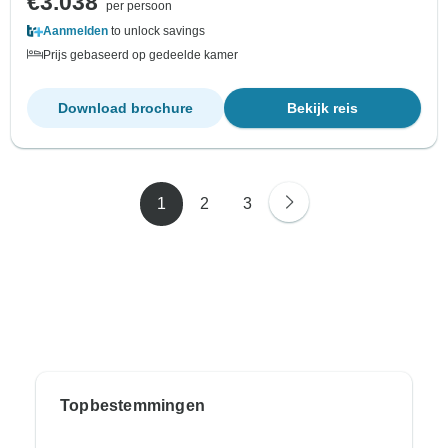
€3.038
per persoon
Aanmelden
to unlock savings
Prijs gebaseerd op gedeelde kamer
Download brochure
Bekijk reis
1
2
3
Topbestemmingen