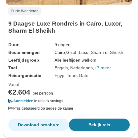
Oude Wonderen
9 Daagse Luxe Rondreis in Caïro, Luxor,
Sharm El Sheikh
Duur
9 dagen
Bestemmingen
Cairo,
Gizeh,
Luxor,
Sharm el-Sheikh
Leeftijdsgroep
Alle leeftijden welkom
Taal
Engels, Nederlands,
+7 meer
Reisorganisatie
Egypt Tours Gate
Vanaf
€2.604
per persoon
Aanmelden
to unlock savings
Prijs gebaseerd op gedeelde kamer
Download brochure
Bekijk reis