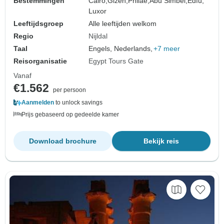
Bestemmingen
Cairo,
Gizeh,
Philae,
Abu Simbel,
Edfu,
Luxor
Leeftijdsgroep
Alle leeftijden welkom
Regio
Nijldal
Taal
Engels, Nederlands,
+7 meer
Reisorganisatie
Egypt Tours Gate
Vanaf
€1.562
per persoon
Aanmelden
to unlock savings
Prijs gebaseerd op gedeelde kamer
Download brochure
Bekijk reis