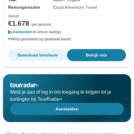
Reisorganisatie
Expat Adventure Travel
Vanaf
€1.678
per persoon
Aanmelden
to unlock savings
Prijs gebaseerd op gedeelde kamer
Download brochure
Bekijk reis
Meld je aan of log in om toegang te krijgen tot je
kortingen bij TourRadar+
Aanmelden