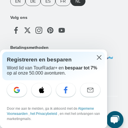
EN
DE
ES
FR
NL
Volg ons
Betalingsmethoden
Registreren en besparen
Word lid van TourRadar+ en
bespaar tot 7%
op al onze 50.000 avonturen.
Download onze app
Copyright © TourRadar. Alle rechten voorbehouden.
Door me aan te melden, ga ik akkoord met de
Algemene
Voorwaarden
,
het Privacybeleid
, en met het ontvangen van
Juridische kennisgeving
Privacybeleid
Cookies
Algemene voorwaarden
marketingmails.