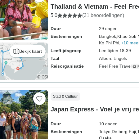
Thailand & Vietnam - Feel Fre
5,0
(31 beoordelingen)
Duur
29 dagen
Bestemmingen
Bangkok,
Khao Sok N
Ko Phi Phi,
+10 mee
Leeftijdsgroep
Leeftijden 18-39
Bekijk kaart
Taal
Alleen: Engels
Reisorganisatie
Feel Free Travel
Stad & Cultuur
Japan Express - Voel je vrij r
Duur
10 dagen
Bestemmingen
Tokyo,
De berg Fuji,
Osaka