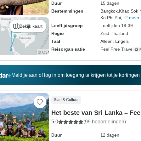
Duur
15 dagen
Bestemmingen
Bangkok,
Khao Sok N
Ko Phi Phi,
+2 meer
Leeftijdsgroep
Leeftijden 18-39
Bekijk kaart
Regio
Zuid-Thailand
Taal
Alleen: Engels
Reisorganisatie
Feel Free Travel
Meld je aan of log in om toegang te krijgen tot je kortinge
Stad & Cultuur
Het beste van Sri Lanka – Fee
5,0
(99 beoordelingen)
Duur
12 dagen