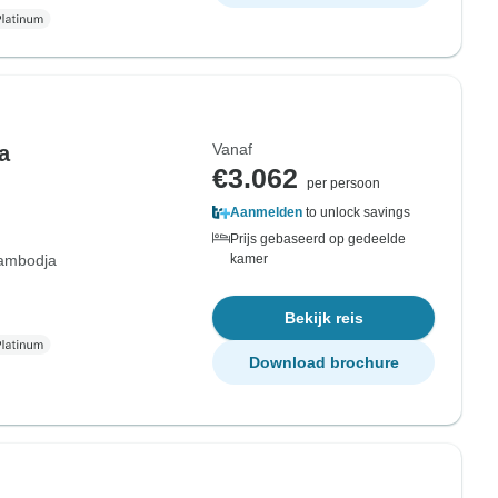
Vanaf
a
€3.062
per persoon
Aanmelden
to unlock savings
Prijs gebaseerd op gedeelde
ambodja
kamer
Bekijk reis
Download brochure