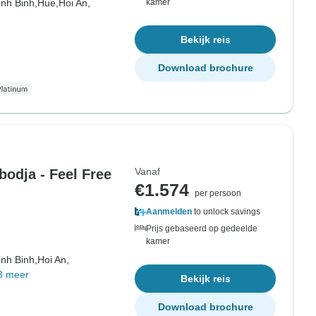
inh Binh,
Hue,
Hoi An,
kamer
Bekijk reis
Download brochure
Vanaf
odja - Feel Free
€1.574
per persoon
Aanmelden
to unlock savings
Prijs gebaseerd op gedeelde
kamer
inh Binh,
Hoi An,
3 meer
Bekijk reis
Download brochure