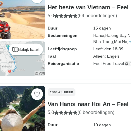
Het beste van Vietnam – Feel 
5,0
(64 beoordelingen)
Duur
15 dagen
Bestemmingen
Hanoi,
Halong Bay,
N
Nha Trang,
Mui Ne,
Leeftijdsgroep
Leeftijden 18-39
Bekijk kaart
Taal
Alleen: Engels
Reisorganisatie
Feel Free Travel
Stad & Cultuur
Van Hanoi naar Hoi An – Feel 
5,0
(6 beoordelingen)
Duur
10 dagen