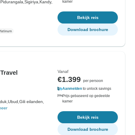
,
Pidurangala,
Sigiriya,
Kandy,
kamer
Bekijk reis
Download brochure
Vanaf
 Travel
€1.399
per persoon
Aanmelden
to unlock savings
Prijs gebaseerd op gedeelde
duk,
Ubud,
Gili eilanden,
kamer
meer
Bekijk reis
Download brochure