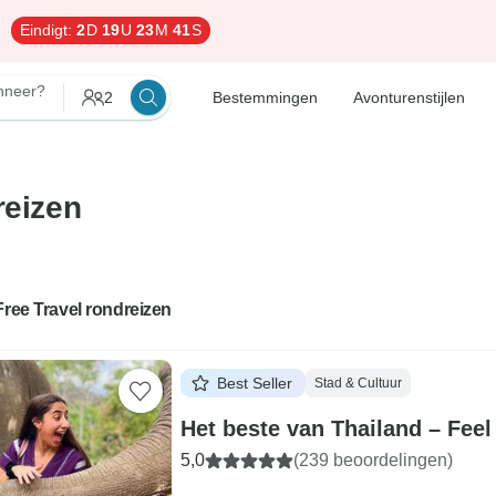
Eindigt:
2
D
19
U
23
M
40
S
neer?
2
Bestemmingen
Avonturenstijlen
reizen
Free Travel rondreizen
Best Seller
Stad & Cultuur
Het beste van Thailand – Feel
5,0
(239 beoordelingen)