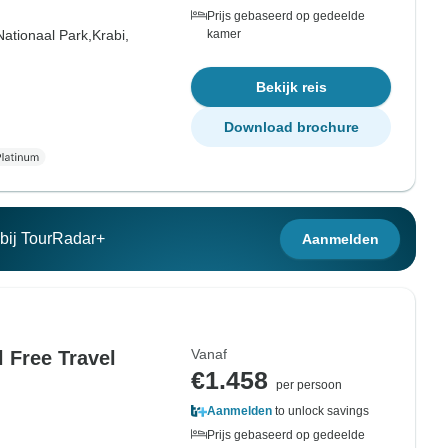
Prijs gebaseerd op gedeelde
ationaal Park,
Krabi,
kamer
Bekijk reis
Download brochure
n bij TourRadar+
Aanmelden
Vanaf
l Free Travel
€1.458
per persoon
Aanmelden
to unlock savings
Prijs gebaseerd op gedeelde