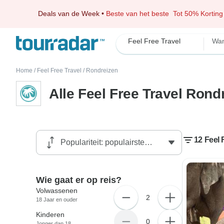
Deals van de Week
•
Beste van het beste
Tot 50% Korting
Feel Free Travel
Wan
Home
/
Feel Free Travel
/
Rondreizen
Alle Feel Free Travel Rond
12 Feel 
Wie gaat er op reis?
Volwassenen
2
18 Jaar en ouder
Kinderen
0
Jonger dan 18