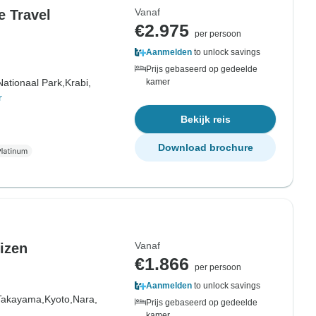
Vanaf
e Travel
€2.975
per persoon
Aanmelden
to unlock savings
Prijs gebaseerd op gedeelde
ationaal Park,
Krabi,
kamer
r
Bekijk reis
Download brochure
Vanaf
eizen
€1.866
per persoon
Aanmelden
to unlock savings
Takayama,
Kyoto,
Nara,
Prijs gebaseerd op gedeelde
kamer