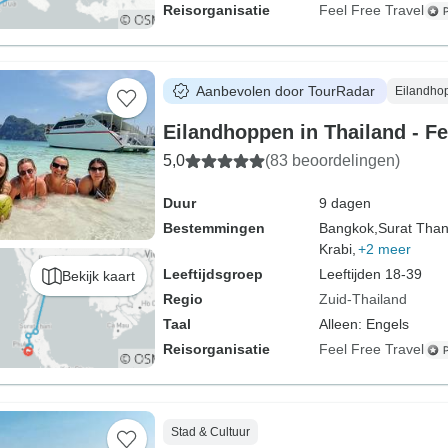
Reisorganisatie
Feel Free Travel
Aanbevolen door TourRadar
Eilandho
Eilandhoppen in Thailand - Fe
5,0
(83 beoordelingen)
Duur
9 dagen
Bestemmingen
Bangkok,
Surat Than
Krabi,
+2 meer
Leeftijdsgroep
Leeftijden 18-39
Bekijk kaart
Regio
Zuid-Thailand
Taal
Alleen: Engels
Reisorganisatie
Feel Free Travel
Stad & Cultuur