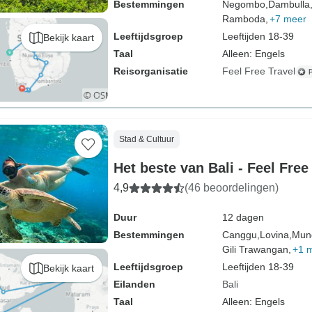
Bestemmingen
Negombo,
Dambulla
Ramboda,
+7 meer
Leeftijdsgroep
Leeftijden 18-39
Bekijk kaart
Taal
Alleen: Engels
Reisorganisatie
Feel Free Travel
Stad & Cultuur
Het beste van Bali - Feel Free
4,9
(46 beoordelingen)
Duur
12 dagen
Bestemmingen
Canggu,
Lovina,
Mun
Gili Trawangan,
+1 
Leeftijdsgroep
Leeftijden 18-39
Bekijk kaart
Eilanden
Bali
Taal
Alleen: Engels