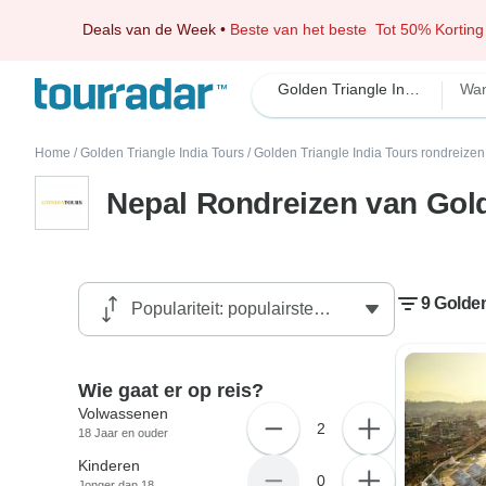
Deals van de Week
•
Beste van het beste
Tot 50% Korting
Golden Triangle India Tours
Wa
Home
/
Golden Triangle India Tours
/
Golden Triangle India Tours rondreizen
Nepal Rondreizen van Gold
9 Golden
Wie gaat er op reis?
Volwassenen
2
18 Jaar en ouder
Kinderen
0
Jonger dan 18