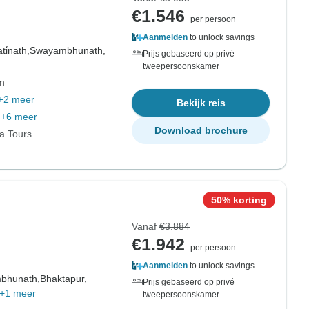
€1.546
per persoon
Aanmelden
to unlock savings
i̇̄nāth,
Swayambhunath,
Prijs gebaseerd op privé
tweepersoonskamer
om
+2 meer
Bekijk reis
+6 meer
Download brochure
ia Tours
50% korting
Vanaf
€3.884
€1.942
per persoon
Aanmelden
to unlock savings
bhunath,
Bhaktapur,
Prijs gebaseerd op privé
+1 meer
tweepersoonskamer