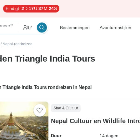
Eindigt:
2
D
17
U
37
M
23
S
nneer?
2
Bestemmingen
Avonturenstijlen
/
Nepal-rondreizen
en Triangle India Tours
 Triangle India Tours rondreizen in Nepal
Stad & Cultuur
Nepal Cultuur en Wildlife Intr
Duur
14 dagen