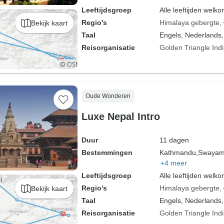
Leeftijdsgroep
Alle leeftijden welk
Regio's
Himalaya gebergte
Bekijk kaart
Taal
Engels, Nederlands,
Reisorganisatie
Golden Triangle Ind
Oude Wonderen
Luxe Nepal Intro
Duur
11 dagen
Bestemmingen
Kathmandu,
Swayam
+4 meer
Leeftijdsgroep
Alle leeftijden welk
Regio's
Himalaya gebergte
Bekijk kaart
Taal
Engels, Nederlands,
Reisorganisatie
Golden Triangle Ind