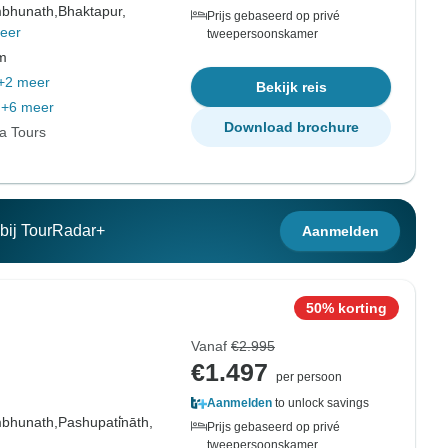
bhunath,
Bhaktapur,
Prijs gebaseerd op privé
eer
tweepersoonskamer
om
+2 meer
Bekijk reis
+6 meer
Download brochure
ia Tours
n bij TourRadar+
Aanmelden
50% korting
Vanaf
€2.995
€1.497
per persoon
Aanmelden
to unlock savings
bhunath,
Pashupati̇̄nāth,
Prijs gebaseerd op privé
tweepersoonskamer