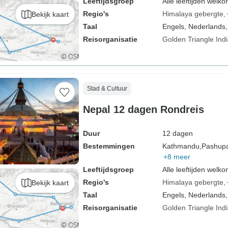
Leeftijdsgroep
Alle leeftijden welk
Regio's
Himalaya gebergte
Bekijk kaart
Taal
Engels, Nederlands,
Reisorganisatie
Golden Triangle Ind
Stad & Cultuur
Nepal 12 dagen Rondreis
Duur
12 dagen
Bestemmingen
Kathmandu,
Pashupat
+8 meer
Leeftijdsgroep
Alle leeftijden welk
Regio's
Himalaya gebergte
Bekijk kaart
Taal
Engels, Nederlands,
Reisorganisatie
Golden Triangle Ind