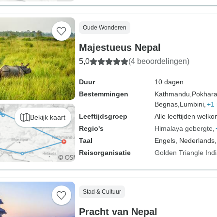
Oude Wonderen
Majestueus Nepal
5,0
(4 beoordelingen)
Duur
10 dagen
Bestemmingen
Kathmandu,
Pokhara
Begnas,
Lumbini,
+1
Leeftijdsgroep
Alle leeftijden welk
Bekijk kaart
Regio's
Himalaya gebergte
Taal
Engels, Nederlands,
Reisorganisatie
Golden Triangle Ind
Stad & Cultuur
Pracht van Nepal