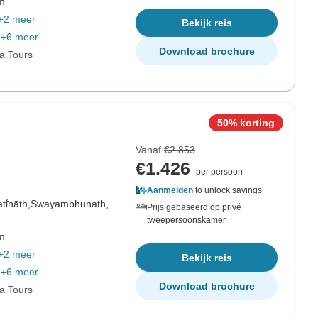
om
+2 meer
Bekijk reis
+6 meer
Download brochure
ia Tours
50% korting
Vanaf
€2.853
€1.426
per persoon
Aanmelden
to unlock savings
i̇̄nāth,
Swayambhunath,
Prijs gebaseerd op privé
tweepersoonskamer
om
+2 meer
Bekijk reis
+6 meer
Download brochure
ia Tours