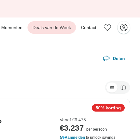
Momenten
Deals van de Week
Contact
Delen
50% korting
Vanaf
€6.475
o
€3.237
per persoon
Aanmelden
to unlock savings