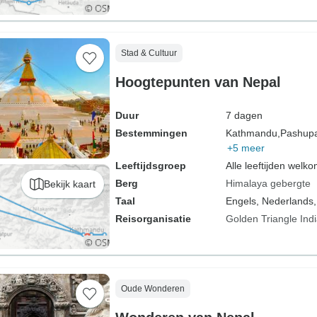
Stad & Cultuur
Hoogtepunten van Nepal
Duur
7 dagen
Bestemmingen
Kathmandu,
Pashupat
+5 meer
Leeftijdsgroep
Alle leeftijden welk
Berg
Himalaya gebergte
Bekijk kaart
Taal
Engels, Nederlands,
Reisorganisatie
Golden Triangle Ind
Oude Wonderen