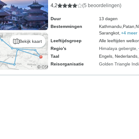
4,2
(5 beoordelingen)
Duur
13 dagen
Bestemmingen
Kathmandu,
Patan,
N
Sarangkot,
+4 meer
Leeftijdsgroep
Alle leeftijden welk
Bekijk kaart
Regio's
Himalaya gebergte
Taal
Engels, Nederlands,
Reisorganisatie
Golden Triangle Ind