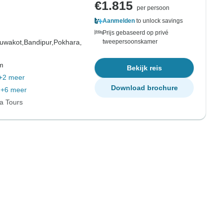
€1.815
per persoon
Aanmelden
to unlock savings
Prijs gebaseerd op privé
uwakot,
Bandipur,
Pokhara,
tweepersoonskamer
om
Bekijk reis
+2 meer
Download brochure
+6 meer
ia Tours