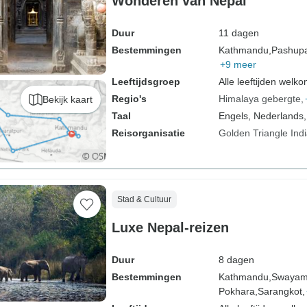
Wonderen van Nepal
Duur
11 dagen
Bestemmingen
Kathmandu,
Pashupat
+9 meer
Leeftijdsgroep
Alle leeftijden welk
Regio's
Himalaya gebergte
Bekijk kaart
Taal
Engels, Nederlands,
Reisorganisatie
Golden Triangle Ind
Stad & Cultuur
Luxe Nepal-reizen
Duur
8 dagen
Bestemmingen
Kathmandu,
Swayam
Pokhara,
Sarangkot,