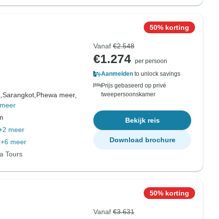
50% korting
Vanaf
€2.548
€1.274
per persoon
Aanmelden
to unlock savings
Prijs gebaseerd op privé
,
Sarangkot,
Phewa meer,
tweepersoonskamer
 meer
om
Bekijk reis
+2 meer
Download brochure
+6 meer
ia Tours
50% korting
Vanaf
€3.631