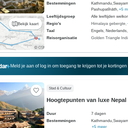
Bestemmingen
Kathmandu,
Swayam
Pashupati̇̄nāth,
+5 m
Leeftijdsgroep
Alle leeftijden welk
Regio's
Himalaya gebergte
Bekijk kaart
Taal
Engels, Nederlands,
Reisorganisatie
Golden Triangle Ind
Meld je aan of log in om toegang te krijgen tot je kortinge
Stad & Cultuur
Hoogtepunten van luxe Nepal
Duur
7 dagen
Bestemmingen
Kathmandu,
Swayam
+5 meer