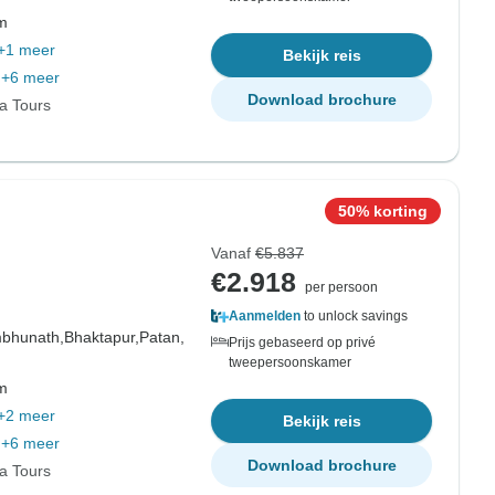
om
+1 meer
Bekijk reis
+6 meer
Download brochure
ia Tours
50% korting
Vanaf
€5.837
€2.918
per persoon
Aanmelden
to unlock savings
bhunath,
Bhaktapur,
Patan,
Prijs gebaseerd op privé
tweepersoonskamer
om
+2 meer
Bekijk reis
+6 meer
Download brochure
ia Tours