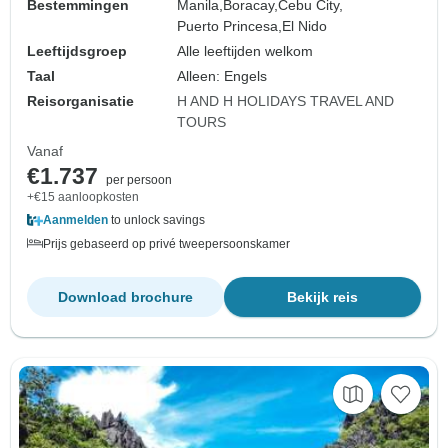
Bestemmingen
Manila,
Boracay,
Cebu City,
Puerto Princesa,
El Nido
Leeftijdsgroep
Alle leeftijden welkom
Taal
Alleen: Engels
Reisorganisatie
H AND H HOLIDAYS TRAVEL AND
TOURS
Vanaf
€1.737
per persoon
+€15 aanloopkosten
Aanmelden
to unlock savings
Prijs gebaseerd op privé tweepersoonskamer
Download brochure
Bekijk reis