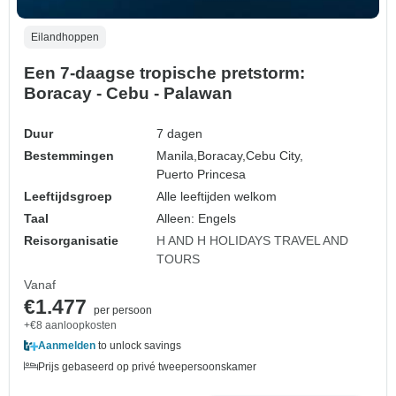
Eilandhoppen
Een 7-daagse tropische pretstorm:
Boracay - Cebu - Palawan
Duur
7 dagen
Bestemmingen
Manila,
Boracay,
Cebu City,
Puerto Princesa
Leeftijdsgroep
Alle leeftijden welkom
Taal
Alleen: Engels
Reisorganisatie
H AND H HOLIDAYS TRAVEL AND
TOURS
Vanaf
€1.477
per persoon
+€8 aanloopkosten
Aanmelden
to unlock savings
Prijs gebaseerd op privé tweepersoonskamer