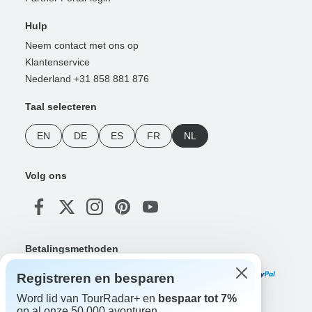
Hulp
Neem contact met ons op
Klantenservice
Nederland +31 858 881 876
Taal selecteren
EN
DE
ES
FR
NL
Volg ons
Betalingsmethoden
Registreren en besparen
Word lid van TourRadar+ en
bespaar tot 7%
op al onze 50.000 avonturen.