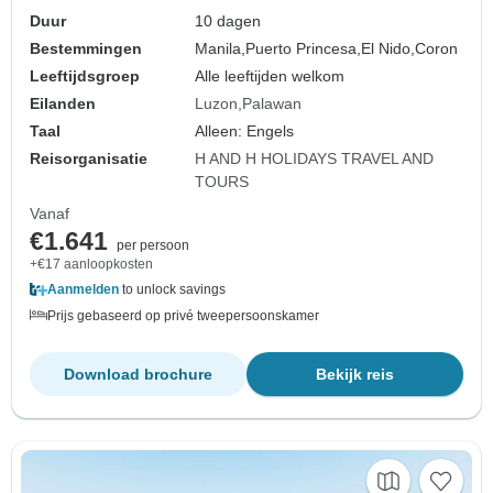
Duur
10 dagen
Bestemmingen
Manila,
Puerto Princesa,
El Nido,
Coron
Leeftijdsgroep
Alle leeftijden welkom
Eilanden
Luzon
Palawan
Taal
Alleen: Engels
Reisorganisatie
H AND H HOLIDAYS TRAVEL AND
TOURS
Vanaf
€1.641
per persoon
+€17 aanloopkosten
Aanmelden
to unlock savings
Prijs gebaseerd op privé tweepersoonskamer
Download brochure
Bekijk reis