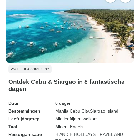
Avontuur & Adrenaline
Ontdek Cebu & Siargao in 8 fantastische
dagen
Duur
8 dagen
Bestemmingen
Manila,
Cebu City,
Siargao Island
Leeftijdsgroep
Alle leeftijden welkom
Taal
Alleen: Engels
Reisorganisatie
H AND H HOLIDAYS TRAVEL AND