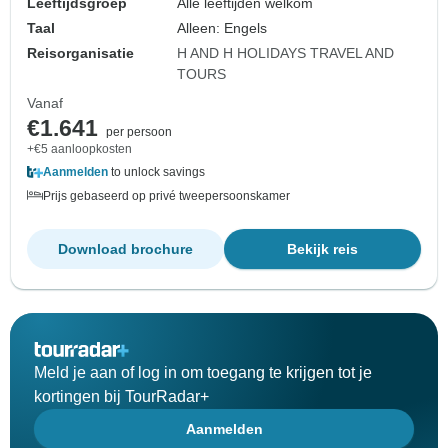
Leeftijdsgroep
Alle leeftijden welkom
Taal
Alleen: Engels
Reisorganisatie
H AND H HOLIDAYS TRAVEL AND
TOURS
Vanaf
€1.641
per persoon
+€5 aanloopkosten
Aanmelden
to unlock savings
Prijs gebaseerd op privé tweepersoonskamer
Download brochure
Bekijk reis
Meld je aan of log in om toegang te krijgen tot je
kortingen bij TourRadar+
Aanmelden