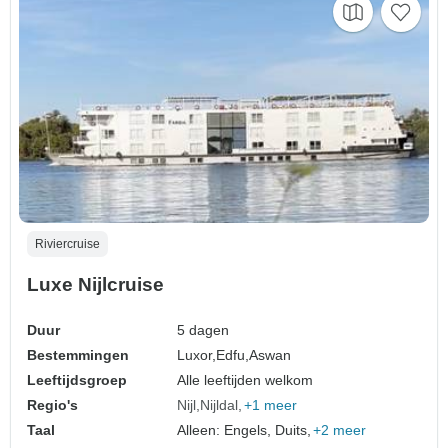
Riviercruise
Luxe Nijlcruise
Duur
5 dagen
Bestemmingen
Luxor,
Edfu,
Aswan
Leeftijdsgroep
Alle leeftijden welkom
Regio's
Nijl
Nijldal
+1 meer
Taal
Alleen: Engels, Duits,
+2 meer