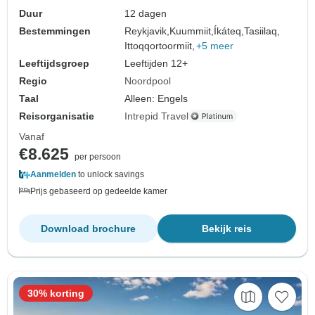
Duur
12 dagen
Bestemmingen
Reykjavik,
Kuummiit,
Íkáteq,
Tasiilaq,
Ittoqqortoormiit,
+5 meer
Leeftijdsgroep
Leeftijden 12+
Regio
Noordpool
Taal
Alleen: Engels
Reisorganisatie
Intrepid Travel
Vanaf
€8.625
per persoon
Aanmelden
to unlock savings
Prijs gebaseerd op gedeelde kamer
Download brochure
Bekijk reis
30% korting