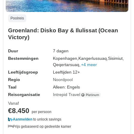
Poolreis
Groenland: Disko Bay & Ilulissat (Ocean
Victory)
Duur
7 dagen
Bestemmingen
Kopenhagen,
Kangerlussuaq,
Sisimiut,
Qeqertarsuaq,
+4 meer
Leeftijdsgroep
Leeftijden 12+
Regio
Noordpool
Taal
Alleen: Engels
Reisorganisatie
Intrepid Travel
Vanaf
€8.450
per persoon
Aanmelden
to unlock savings
Prijs gebaseerd op gedeelde kamer