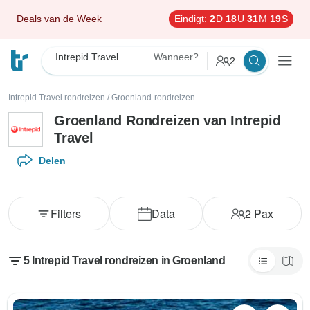
Deals van de Week
Eindigt:
2
D
18
U
31
M
18
S
Intrepid Travel
Wanneer?
2
Intrepid Travel rondreizen
/
Groenland-rondreizen
Groenland Rondreizen van Intrepid
Travel
Delen
Filters
Data
2
Pax
5 Intrepid Travel rondreizen in Groenland