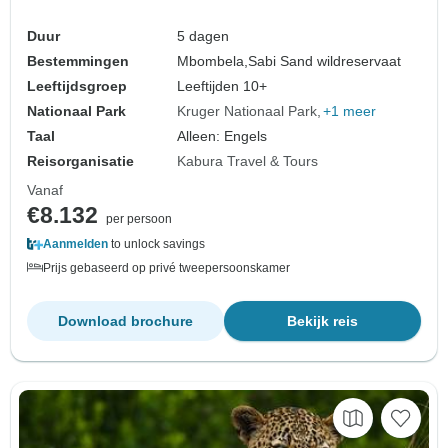
Duur
5 dagen
Bestemmingen
Mbombela,
Sabi Sand wildreservaat
Leeftijdsgroep
Leeftijden 10+
Nationaal Park
Kruger Nationaal Park
+1 meer
Taal
Alleen: Engels
Reisorganisatie
Kabura Travel & Tours
Vanaf
€8.132
per persoon
Aanmelden
to unlock savings
Prijs gebaseerd op privé tweepersoonskamer
Download brochure
Bekijk reis