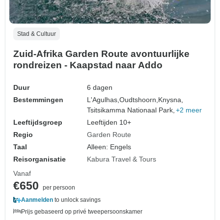
Stad & Cultuur
Zuid-Afrika Garden Route avontuurlijke
rondreizen - Kaapstad naar Addo
Duur
6 dagen
Bestemmingen
L'Agulhas,
Oudtshoorn,
Knysna,
Tsitsikamma Nationaal Park,
+2 meer
Leeftijdsgroep
Leeftijden 10+
Regio
Garden Route
Taal
Alleen: Engels
Reisorganisatie
Kabura Travel & Tours
Vanaf
€650
per persoon
Aanmelden
to unlock savings
Prijs gebaseerd op privé tweepersoonskamer