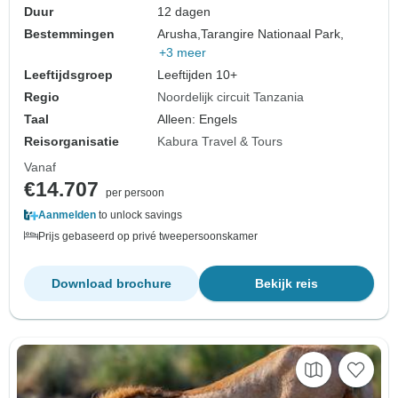
Duur
12 dagen
Bestemmingen
Arusha,
Tarangire Nationaal Park,
+3 meer
Leeftijdsgroep
Leeftijden 10+
Regio
Noordelijk circuit Tanzania
Taal
Alleen: Engels
Reisorganisatie
Kabura Travel & Tours
Vanaf
€14.707
per persoon
Aanmelden
to unlock savings
Prijs gebaseerd op privé tweepersoonskamer
Download brochure
Bekijk reis