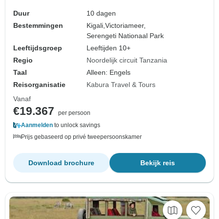
Rondreizen.
Duur
10 dagen
Bestemmingen
Kigali,
Victoriameer,
Serengeti Nationaal Park
Leeftijdsgroep
Leeftijden 10+
Regio
Noordelijk circuit Tanzania
Taal
Alleen: Engels
Reisorganisatie
Kabura Travel & Tours
Vanaf
€19.367
per persoon
Aanmelden
to unlock savings
Prijs gebaseerd op privé tweepersoonskamer
Download brochure
Bekijk reis