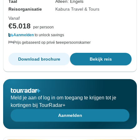
Taal
Alleen: Engels
Reisorganisatie
Kabura Travel & Tours
Vanaf
€5.018
per persoon
Aanmelden
to unlock savings
Prijs gebaseerd op privé tweepersoonskamer
Download brochure
Bekijk reis
Meld je aan of log in om toegang te krijgen tot je
kortingen bij TourRadar+
Aanmelden