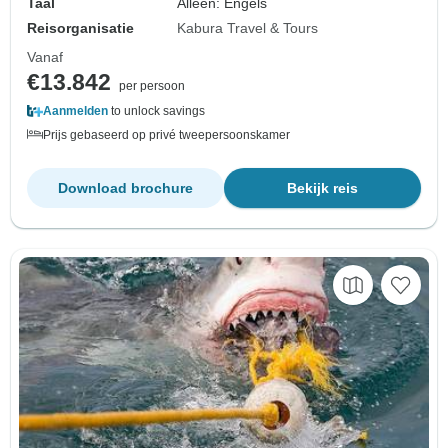
Taal
Alleen: Engels
Reisorganisatie
Kabura Travel & Tours
Vanaf
€13.842
per persoon
Aanmelden
to unlock savings
Prijs gebaseerd op privé tweepersoonskamer
Download brochure
Bekijk reis