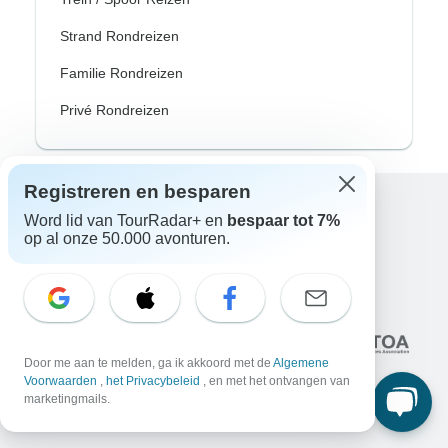
Strand Rondreizen
Familie Rondreizen
Privé Rondreizen
Registreren en besparen
Word lid van TourRadar+ en
bespaar tot 7%
Excellent
op al onze 50.000 avonturen.
10.000+
reviews op
Geassocieerd met
Door me aan te melden, ga ik akkoord met de
Algemene
Voorwaarden
,
het Privacybeleid
, en met het ontvangen van
marketingmails.