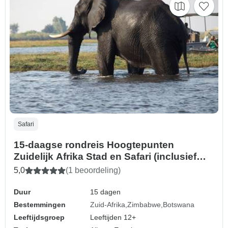
Safari
15-daagse rondreis Hoogtepunten
Zuidelijk Afrika Stad en Safari (inclusief
aansluitende vluchten)
5,0
(1 beoordeling)
Duur
15 dagen
Bestemmingen
Zuid-Afrika
Zimbabwe
Botswana
Leeftijdsgroep
Leeftijden 12+