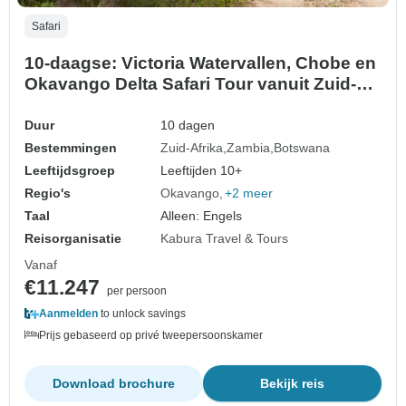
Safari
10-daagse: Victoria Watervallen, Chobe en
Okavango Delta Safari Tour vanuit Zuid-
Afrika.
Duur
10 dagen
Bestemmingen
Zuid-Afrika
Zambia
Botswana
Leeftijdsgroep
Leeftijden 10+
Regio's
Okavango
+2 meer
Taal
Alleen: Engels
Reisorganisatie
Kabura Travel & Tours
Vanaf
€11.247
per persoon
Aanmelden
to unlock savings
Prijs gebaseerd op privé tweepersoonskamer
Download brochure
Bekijk reis