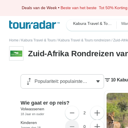
Deals van de Week
•
Beste van het beste
Tot 50% Korting
Kabura Travel & Tours
Wan
Home
/
Kabura Travel & Tours
/
Kabura Travel & Tours rondreizen
/
Zuid-Afri
Zuid-Afrika Rondreizen va
10 Kabur
Wie gaat er op reis?
Volwassenen
2
18 Jaar en ouder
Kinderen
0
Jonger dan 18