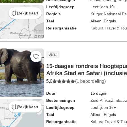
Leeftijdsgroep
Leeftijden 10+
Bekijk kaart
Regio's
Kruger Nationaal Pa
Taal
Alleen: Engels
Reisorganisatie
Kabura Travel & Tou
Safari
15-daagse rondreis Hoogtepun
Afrika Stad en Safari (inclusi
vluchten)
5,0
(1 beoordeling)
Duur
15 dagen
Bestemmingen
Zuid-Afrika
Zimbab
Bekijk kaart
Leeftijdsgroep
Leeftijden 12+
Taal
Alleen: Engels
Reisorganisatie
Kabura Travel & Tou