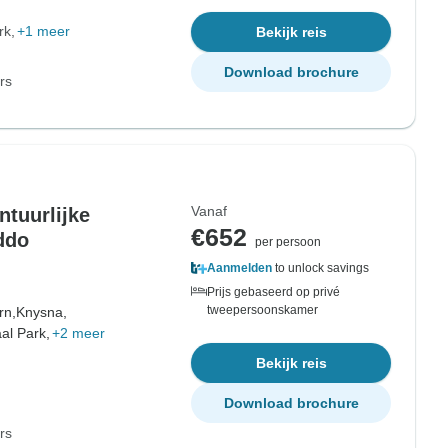
rk
+1 meer
Bekijk reis
Download brochure
rs
Vanaf
ntuurlijke
€652
ddo
per persoon
Aanmelden
to unlock savings
Prijs gebaseerd op privé
tweepersoonskamer
rn,
Knysna,
al Park,
+2 meer
Bekijk reis
Download brochure
rs