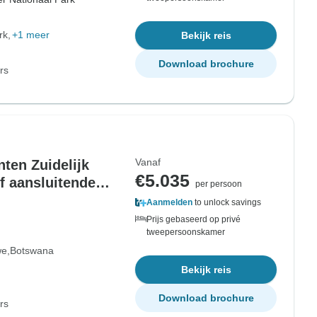
rk
+1 meer
Bekijk reis
Download brochure
rs
Vanaf
ten Zuidelijk
€5.035
ef aansluitende
per persoon
Aanmelden
to unlock savings
Prijs gebaseerd op privé
tweepersoonskamer
we
Botswana
Bekijk reis
Download brochure
rs