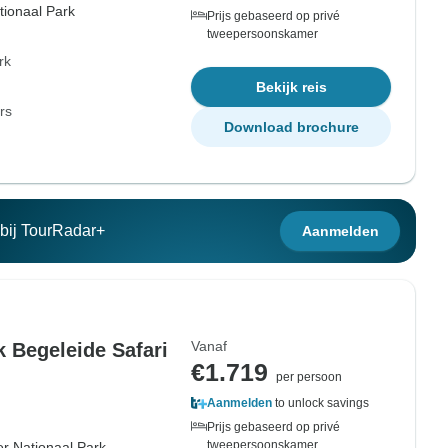
tionaal Park
Prijs gebaseerd op privé
tweepersoonskamer
rk
Bekijk reis
rs
Download brochure
n bij TourRadar+
Aanmelden
Vanaf
k Begeleide Safari
€1.719
per persoon
Aanmelden
to unlock savings
Prijs gebaseerd op privé
tweepersoonskamer
r Nationaal Park