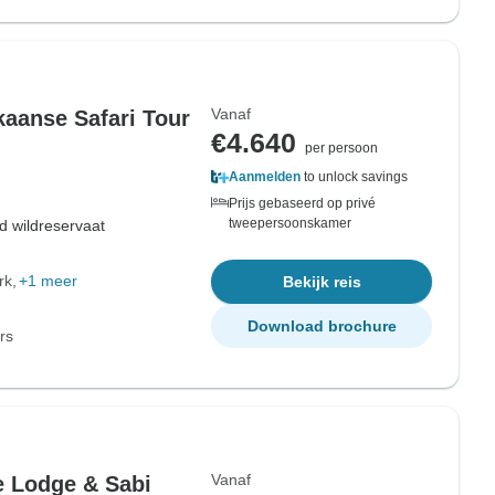
Vanaf
kaanse Safari Tour
€4.640
per persoon
Aanmelden
to unlock savings
Prijs gebaseerd op privé
tweepersoonskamer
d wildreservaat
rk
+1 meer
Bekijk reis
Download brochure
rs
Vanaf
 Lodge & Sabi