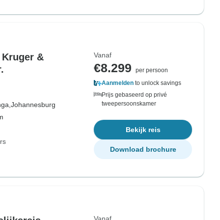
Vanaf
 Kruger &
€8.299
.
per persoon
Aanmelden
to unlock savings
Prijs gebaseerd op privé
tweepersoonskamer
ga,
Johannesburg
om
Bekijk reis
rs
Download brochure
Vanaf