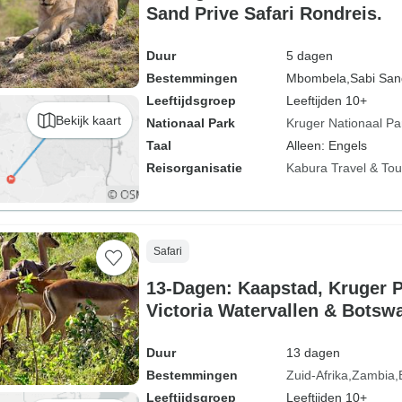
Sand Prive Safari Rondreis.
Duur
5 dagen
Bestemmingen
Mbombela,
Sabi San
Leeftijdsgroep
Leeftijden 10+
Bekijk kaart
Nationaal Park
Kruger Nationaal Pa
Taal
Alleen: Engels
Reisorganisatie
Kabura Travel & Tou
Safari
13-Dagen: Kaapstad, Kruger P
Victoria Watervallen & Botsw
Duur
13 dagen
Bestemmingen
Zuid-Afrika
Zambia
Leeftijdsgroep
Leeftijden 10+