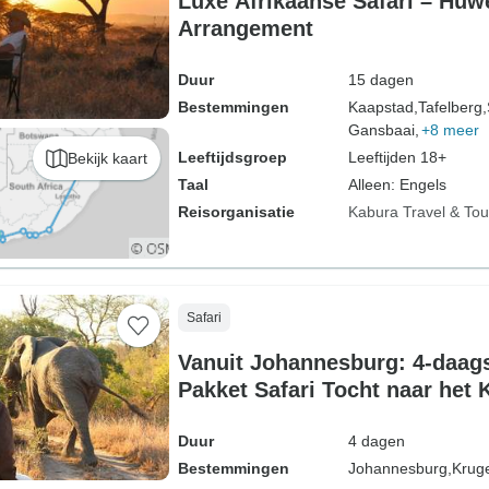
Luxe Afrikaanse Safari – Huwelijksreis
Arrangement
Duur
15 dagen
Bestemmingen
Kaapstad,
Tafelberg,
Gansbaai,
+8 meer
Leeftijdsgroep
Leeftijden 18+
Bekijk kaart
Taal
Alleen: Engels
Reisorganisatie
Kabura Travel & Tou
Safari
Vanuit Johannesburg: 4-daag
Pakket Safari Tocht naar het 
Duur
4 dagen
Bestemmingen
Johannesburg,
Kruge