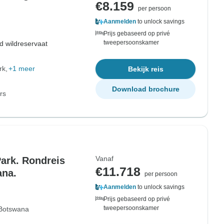
€8.159
per persoon
Aanmelden
to unlock savings
Prijs gebaseerd op privé
tweepersoonskamer
d wildreservaat
rk
+1 meer
Bekijk reis
Download brochure
rs
Vanaf
ark. Rondreis
€11.718
ana.
per persoon
Aanmelden
to unlock savings
Prijs gebaseerd op privé
tweepersoonskamer
Botswana