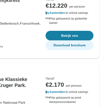
€12.220
per persoon
Aanmelden
to unlock savings
Prijs gebaseerd op gedeelde
kamer
Stellenbosch,
Franschhoek,
Bekijk reis
Download brochure
rs
Vanaf
se Klassieke
€2.170
Kruger Park.
per persoon
Aanmelden
to unlock savings
Prijs gebaseerd op privé
tweepersoonskamer
r Nationaal Park