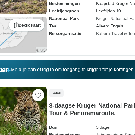
Bestemmingen
Kaapstad,
Kruger Na
Leeftijdsgroep
Leeftijden 10+
Nationaal Park
Kruger Nationaal Pa
Bekijk kaart
Taal
Alleen: Engels
Reisorganisatie
Kabura Travel & Tou
Meld je aan of log in om toegang te krijgen tot je kortinge
Safari
3-daagse Kruger National Par
Tour & Panoramaroute.
Duur
3 dagen
Bestemmingen
Johannesburg,
Kruge