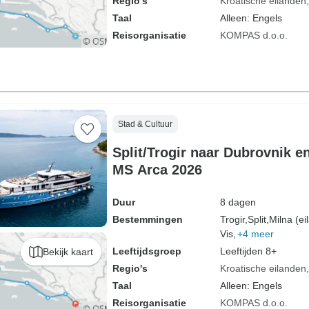
Regio's
Kroatische eilanden
Taal
Alleen: Engels
Reisorganisatie
KOMPAS d.o.o.
Stad & Cultuur
Split/Trogir naar Dubrovnik en
MS Arca 2026
Duur
8 dagen
Bestemmingen
Trogir,
Split,
Milna (ei
Vis,
+4 meer
Leeftijdsgroep
Leeftijden 8+
Bekijk kaart
Regio's
Kroatische eilanden
Taal
Alleen: Engels
Reisorganisatie
KOMPAS d.o.o.