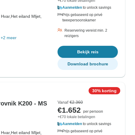
+€70 lokale betalingen
Aanmelden
to unlock savings
Prijs gebaseerd op privé
 Hvar,
Het eiland Mljet,
tweepersoonskamer
Reservering vereist min. 2
reizigers
+2 meer
Bekijk reis
Download brochure
30% korting
Vanaf
€2.360
rovnik K200 - MS
€1.652
per persoon
+€70 lokale betalingen
Aanmelden
to unlock savings
Prijs gebaseerd op privé
 Hvar,
Het eiland Mljet,