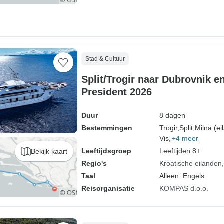
Stad & Cultuur
Split/Trogir naar Dubrovnik e
President 2026
Duur
8 dagen
Bestemmingen
Trogir,
Split,
Milna (ei
Vis,
+4 meer
Leeftijdsgroep
Leeftijden 8+
Bekijk kaart
Regio's
Kroatische eilanden
Taal
Alleen: Engels
Reisorganisatie
KOMPAS d.o.o.