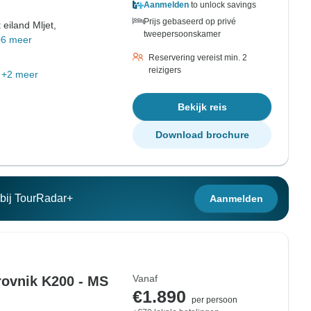
Aanmelden
to unlock savings
Prijs gebaseerd op privé
 eiland Mljet,
tweepersoonskamer
+6 meer
Reservering vereist min. 2
reizigers
+2 meer
Bekijk reis
Download brochure
n bij TourRadar+
Aanmelden
Vanaf
rovnik K200 - MS
€1.890
per persoon