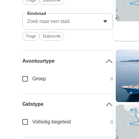
Trogir
Dubrovnik
Eindstad
Trogir
Dubrovnik
Avontuurtype
Groep
8
Gidstype
Volledig begeleid
8