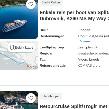
Stad & Cultuur
Enkele reis per boot van Split
Dubrovnik, K260 MS My Way 
Duur
8 dagen
Bestemmingen
Trogir,
Split,
Milna (ei
+5 meer
Leeftijdsgroep
Leeftijden 8+
Bekijk kaart
Regio's
Kroatische eilanden
Taal
Alleen: Engels
Reisorganisatie
KOMPAS d.o.o.
Eilandhoppen
Retourcruise Split/Trogir met