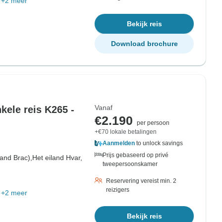
+2 meer
Bekijk reis
Download brochure
Vanaf
kele reis K265 -
€2.190
per persoon
+€70 lokale betalingen
Aanmelden
to unlock savings
Prijs gebaseerd op privé
land Brac),
Het eiland Hvar,
tweepersoonskamer
Reservering vereist min. 2
reizigers
+2 meer
Bekijk reis