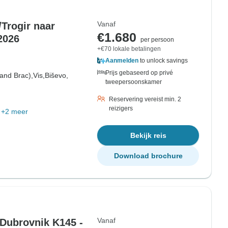
Vanaf
/Trogir naar
€1.680
2026
per persoon
+€70 lokale betalingen
Aanmelden
to unlock savings
Prijs gebaseerd op privé
land Brac),
Vis,
Biševo,
tweepersoonskamer
Reservering vereist min. 2
reizigers
+2 meer
Bekijk reis
Download brochure
Vanaf
 Dubrovnik K145 -