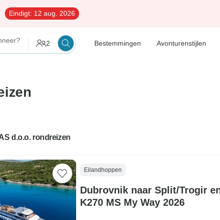
Eindigt:
12 aug. 2026
neer?
2
Bestemmingen
Avonturenstijlen
eizen
S d.o.o. rondreizen
Eilandhoppen
Dubrovnik naar Split/Trogir en
K270 MS My Way 2026