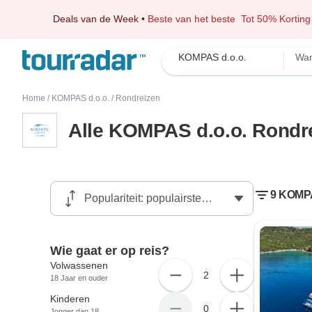
Deals van de Week
•
Beste van het beste
Tot 50% Korting
KOMPAS d.o.o.
Wan
Home
/
KOMPAS d.o.o.
/
Rondreizen
Alle KOMPAS d.o.o. Rondr
9 KOMPA
Wie gaat er op reis?
Volwassenen
2
18 Jaar en ouder
Kinderen
0
Jonger dan 18