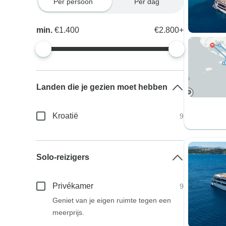
Per persoon
Per dag
min.
€1.400
€2.800+
Landen die je gezien moet hebben
Kroatië
9
Solo-reizigers
Privékamer
9
Geniet van je eigen ruimte tegen een
meerprijs.