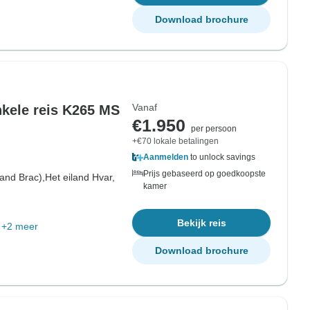
Download brochure
Vanaf
nkele reis K265 MS
€1.950
per persoon
+€70 lokale betalingen
Aanmelden
to unlock savings
Prijs gebaseerd op goedkoopste
land Brac),
Het eiland Hvar,
kamer
Bekijk reis
+2 meer
Download brochure