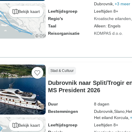
Dubrovnik,
+3 meer
Leeftijdsgroep
Leeftijden 8+
Bekijk kaart
Regio's
Kroatische eilanden
Taal
Alleen: Engels
Reisorganisatie
KOMPAS d.o.o.
Stad & Cultuur
Dubrovnik naar Split/Trogir en
MS President 2026
Duur
8 dagen
Bestemmingen
Dubrovnik,
Slano,
Het
Het eiland Korcula,
Leeftijdsgroep
Leeftijden 8+
Bekijk kaart