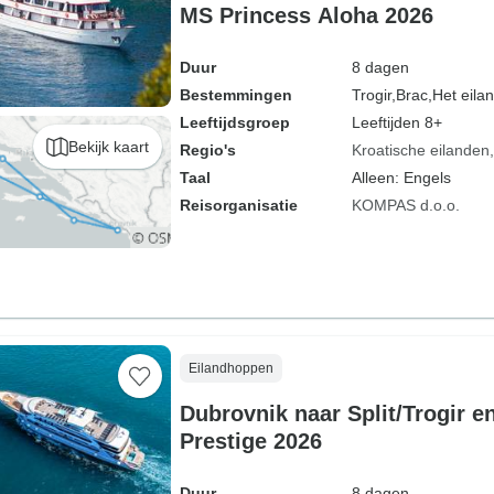
MS Princess Aloha 2026
Duur
8 dagen
Bestemmingen
Trogir,
Brac,
Het eilan
Leeftijdsgroep
Leeftijden 8+
Bekijk kaart
Regio's
Kroatische eilanden
Taal
Alleen: Engels
Reisorganisatie
KOMPAS d.o.o.
Eilandhoppen
Dubrovnik naar Split/Trogir e
Prestige 2026
Duur
8 dagen