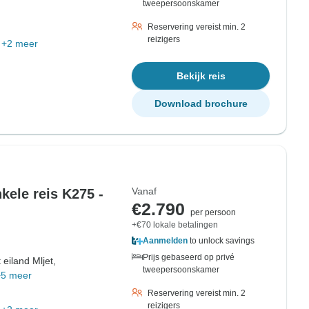
tweepersoonskamer
Reservering vereist min. 2
reizigers
+2 meer
Bekijk reis
Download brochure
Vanaf
kele reis K275 -
€2.790
per persoon
+€70 lokale betalingen
Aanmelden
to unlock savings
Prijs gebaseerd op privé
 eiland Mljet,
tweepersoonskamer
+5 meer
Reservering vereist min. 2
reizigers