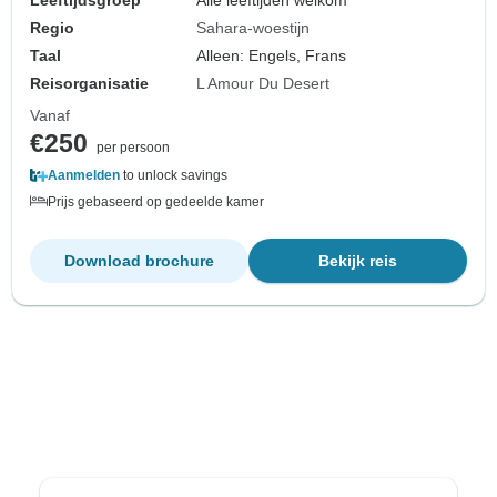
Leeftijdsgroep
Alle leeftijden welkom
Regio
Sahara-woestijn
Taal
Alleen: Engels, Frans
Reisorganisatie
L Amour Du Desert
Vanaf
€250
per persoon
Aanmelden
to unlock savings
Prijs gebaseerd op gedeelde kamer
Download brochure
Bekijk reis